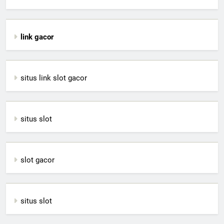
link gacor
situs link slot gacor
situs slot
slot gacor
situs slot