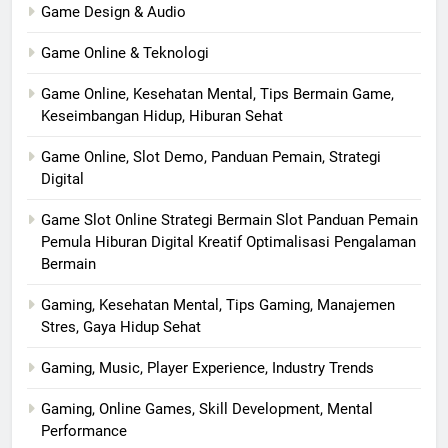
Game Design & Audio
Game Online & Teknologi
Game Online, Kesehatan Mental, Tips Bermain Game,
Keseimbangan Hidup, Hiburan Sehat
Game Online, Slot Demo, Panduan Pemain, Strategi
Digital
Game Slot Online Strategi Bermain Slot Panduan Pemain
Pemula Hiburan Digital Kreatif Optimalisasi Pengalaman
Bermain
Gaming, Kesehatan Mental, Tips Gaming, Manajemen
Stres, Gaya Hidup Sehat
Gaming, Music, Player Experience, Industry Trends
Gaming, Online Games, Skill Development, Mental
Performance