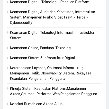
Keamanan Digital | Teknologi | Panduan Platform
Keamanan Digital, Audit dan Kepatuhan, Infrastruktur
Sistem, Manajemen Risiko Siber, Praktik Terbaik
Cybersecurity
Keamanan Digital, Teknologi Informasi, Infrastruktur
Sistem
Keamanan Online, Panduan, Teknologi
Keamanan Sistem & Infrastruktur Digital
Ketersediaan Layanan, Optimasi Infrastruktur,
Manajemen Trafik, Observability Sistem, Rekayasa
Keandalan, Pengalaman Pengguna
Kinerja Sistem,Keandalan Platform,Manajemen
Akses,Optimasi Performa Web,Pengalaman Pengguna
Koneksi Rumah dan Akses Akun