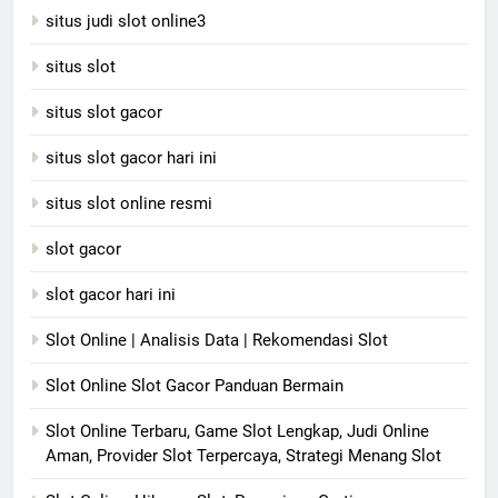
situs judi slot online3
situs slot
situs slot gacor
situs slot gacor hari ini
situs slot online resmi
slot gacor
slot gacor hari ini
Slot Online | Analisis Data | Rekomendasi Slot
Slot Online Slot Gacor Panduan Bermain
Slot Online Terbaru, Game Slot Lengkap, Judi Online
Aman, Provider Slot Terpercaya, Strategi Menang Slot