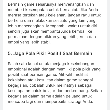
Bermain game seharusnya menyenangkan dan
memberi kesempatan untuk bersantai. Jika Anda
merasa tertekan atau kelelahan, jangan ragu untuk
berhenti dan melakukan sesuatu yang lain yang
lebih menenangkan. Mengambil waktu untuk diri
sendiri juga akan membantu Anda kembali ke
permainan dengan pikiran yang lebih jernih dan
emosi yang lebih stabil.
5.
Jaga Pola Pikir Positif Saat Bermain
Salah satu kunci untuk menjaga keseimbangan
emosional adalah dengan memiliki pola pikir yang
positif saat bermain game. Alih-alih melihat
kekalahan atau kesulitan dalam game sebagai
kegagalan, cobalah untuk melihatnya sebagai
kesempatan untuk belajar dan berkembang. Setiap
kegagalan dalam game adalah peluang untuk
mencoba lagi dan memperbaiki strategi Anda.