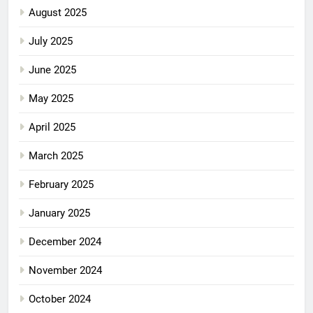
August 2025
July 2025
June 2025
May 2025
April 2025
March 2025
February 2025
January 2025
December 2024
November 2024
October 2024