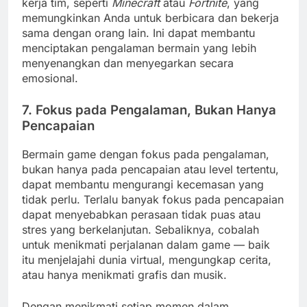
kerja tim, seperti
Minecraft
atau
Fortnite
, yang
memungkinkan Anda untuk berbicara dan bekerja
sama dengan orang lain. Ini dapat membantu
menciptakan pengalaman bermain yang lebih
menyenangkan dan menyegarkan secara
emosional.
7.
Fokus pada Pengalaman, Bukan Hanya
Pencapaian
Bermain game dengan fokus pada pengalaman,
bukan hanya pada pencapaian atau level tertentu,
dapat membantu mengurangi kecemasan yang
tidak perlu. Terlalu banyak fokus pada pencapaian
dapat menyebabkan perasaan tidak puas atau
stres yang berkelanjutan. Sebaliknya, cobalah
untuk menikmati perjalanan dalam game — baik
itu menjelajahi dunia virtual, mengungkap cerita,
atau hanya menikmati grafis dan musik.
Dengan menikmati setiap momen dalam