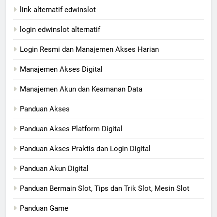
link alternatif edwinslot
login edwinslot alternatif
Login Resmi dan Manajemen Akses Harian
Manajemen Akses Digital
Manajemen Akun dan Keamanan Data
Panduan Akses
Panduan Akses Platform Digital
Panduan Akses Praktis dan Login Digital
Panduan Akun Digital
Panduan Bermain Slot, Tips dan Trik Slot, Mesin Slot
Panduan Game