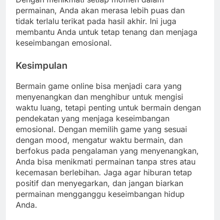
permainan, Anda akan merasa lebih puas dan
tidak terlalu terikat pada hasil akhir. Ini juga
membantu Anda untuk tetap tenang dan menjaga
keseimbangan emosional.
Kesimpulan
Bermain game online bisa menjadi cara yang
menyenangkan dan menghibur untuk mengisi
waktu luang, tetapi penting untuk bermain dengan
pendekatan yang menjaga keseimbangan
emosional. Dengan memilih game yang sesuai
dengan mood, mengatur waktu bermain, dan
berfokus pada pengalaman yang menyenangkan,
Anda bisa menikmati permainan tanpa stres atau
kecemasan berlebihan. Jaga agar hiburan tetap
positif dan menyegarkan, dan jangan biarkan
permainan mengganggu keseimbangan hidup
Anda.