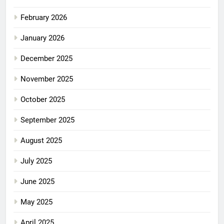
February 2026
January 2026
December 2025
November 2025
October 2025
September 2025
August 2025
July 2025
June 2025
May 2025
April 2025