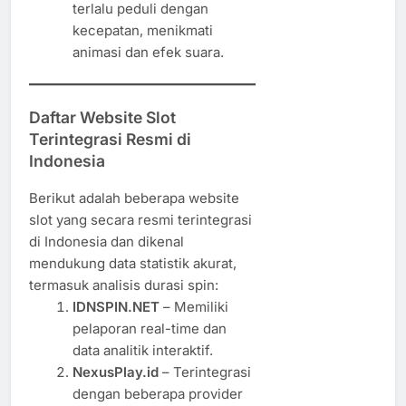
terlalu peduli dengan
kecepatan, menikmati
animasi dan efek suara.
Daftar Website Slot
Terintegrasi Resmi di
Indonesia
Berikut adalah beberapa website
slot yang secara resmi terintegrasi
di Indonesia dan dikenal
mendukung data statistik akurat,
termasuk analisis durasi spin:
IDNSPIN.NET
– Memiliki
pelaporan real-time dan
data analitik interaktif.
NexusPlay.id
– Terintegrasi
dengan beberapa provider