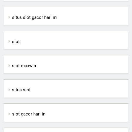
situs slot gacor hari ini
slot
slot maxwin
situs slot
slot gacor hari ini