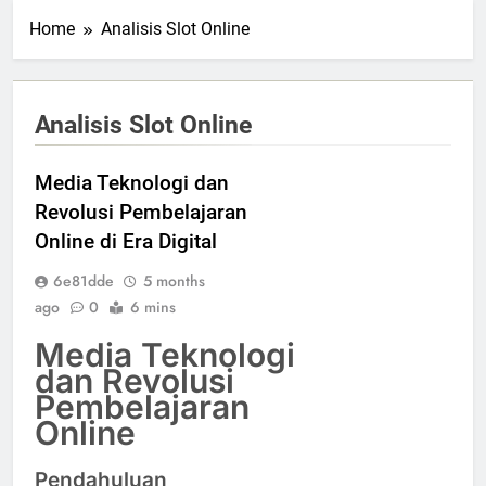
Home
Analisis Slot Online
Analisis Slot Online
Media Teknologi dan
Revolusi Pembelajaran
Online di Era Digital
6e81dde
5 months
ago
0
6 mins
Media Teknologi
dan Revolusi
Pembelajaran
Online
Pendahuluan