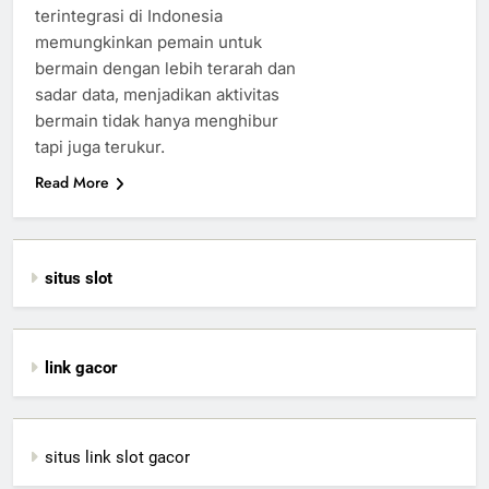
terintegrasi di Indonesia
memungkinkan pemain untuk
bermain dengan lebih terarah dan
sadar data, menjadikan aktivitas
bermain tidak hanya menghibur
tapi juga terukur.
Read More
situs slot
link gacor
situs link slot gacor