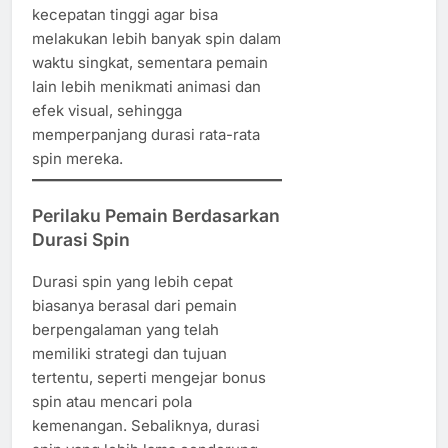
kecepatan tinggi agar bisa
melakukan lebih banyak spin dalam
waktu singkat, sementara pemain
lain lebih menikmati animasi dan
efek visual, sehingga
memperpanjang durasi rata-rata
spin mereka.
Perilaku Pemain Berdasarkan
Durasi Spin
Durasi spin yang lebih cepat
biasanya berasal dari pemain
berpengalaman yang telah
memiliki strategi dan tujuan
tertentu, seperti mengejar bonus
spin atau mencari pola
kemenangan. Sebaliknya, durasi