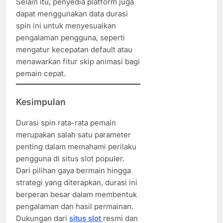
Selain itu, penyedia platform juga
dapat menggunakan data durasi
spin ini untuk menyesuaikan
pengalaman pengguna, seperti
mengatur kecepatan default atau
menawarkan fitur skip animasi bagi
pemain cepat.
Kesimpulan
Durasi spin rata-rata pemain
merupakan salah satu parameter
penting dalam memahami perilaku
pengguna di situs slot populer.
Dari pilihan gaya bermain hingga
strategi yang diterapkan, durasi ini
berperan besar dalam membentuk
pengalaman dan hasil permainan.
Dukungan dari
situs slot
resmi dan