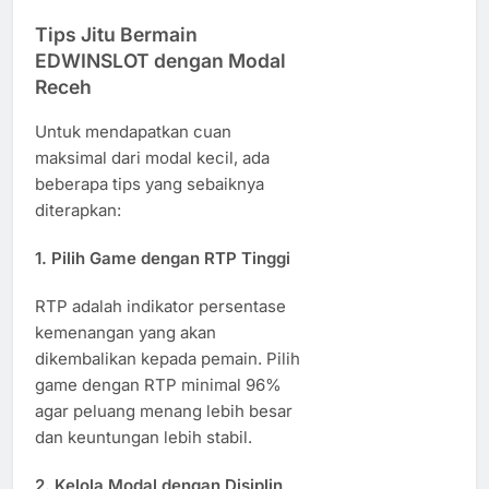
Tips Jitu Bermain
EDWINSLOT dengan Modal
Receh
Untuk mendapatkan cuan
maksimal dari modal kecil, ada
beberapa tips yang sebaiknya
diterapkan:
1. Pilih Game dengan RTP Tinggi
RTP adalah indikator persentase
kemenangan yang akan
dikembalikan kepada pemain. Pilih
game dengan RTP minimal 96%
agar peluang menang lebih besar
dan keuntungan lebih stabil.
2. Kelola Modal dengan Disiplin