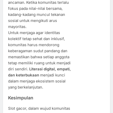
ancaman. Ketika komunitas terlalu
fokus pada nilai-nilai bersama,
kadang-kadang muncul tekanan
sosial untuk mengikuti arus
mayoritas.
Untuk menjaga agar identitas
kolektif tetap sehat dan inklusif,
komunitas harus mendorong
keberagaman sudut pandang dan
memastikan bahwa setiap anggota
tetap memiliki ruang untuk menjadi
diri sendiri.
Literasi digital, empati,
dan keterbukaan
menjadi kunci
dalam menjaga ekosistem sosial
yang berkelanjutan.
Kesimpulan
Slot gacor, dalam wujud komunitas