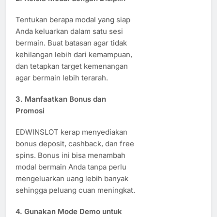
Tentukan berapa modal yang siap
Anda keluarkan dalam satu sesi
bermain. Buat batasan agar tidak
kehilangan lebih dari kemampuan,
dan tetapkan target kemenangan
agar bermain lebih terarah.
3. Manfaatkan Bonus dan
Promosi
EDWINSLOT kerap menyediakan
bonus deposit, cashback, dan free
spins. Bonus ini bisa menambah
modal bermain Anda tanpa perlu
mengeluarkan uang lebih banyak
sehingga peluang cuan meningkat.
4. Gunakan Mode Demo untuk