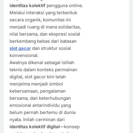
identitas kolektif
pengguna online.
Melalui interaksi yang terbentuk
secara organik, komunitas ini
menjadi ruang di mana solidaritas,
nilai bersama, dan ekspresi sosial
berkembang bebas dari batasan
slot gacor
dan struktur sosial
konvensional.
Awalnya dikenal sebagai istilah
teknis dalam konteks permainan
digital, slot gacor kini telah
menjelma menjadi simbol
kebersamaan, pengalaman
bersama, dan keterhubungan
emosional antarindividu yang
belum pernah bertemu di dunia
nyata. Inilah cerminan dari
identitas kolektif digital
—konsep