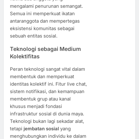
mengalami penurunan semangat.
Semua ini memperkuat ikatan
antaranggota dan mempertegas
eksistensi komunitas sebagai
sebuah entitas sosial.
Teknologi sebagai Medium
Kolektifitas
Peran teknologi sangat vital dalam
membentuk dan memperkuat
identitas kolektif ini. Fitur live chat,
sistem notifikasi, dan kemampuan
membentuk grup atau kanal
khusus menjadi fondasi
infrastruktur sosial di dunia maya.
Teknologi bukan lagi sekadar alat,
tetapi
jembatan sosial
yang
menghubungkan individu ke dalam