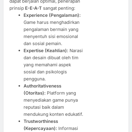
dapat berjalan optimal, penerapan
prinsip
E-E-A-T
sangat penting:
Experience (Pengalaman):
Game harus menghadirkan
pengalaman bermain yang
menyentuh sisi emosional
dan sosial pemain.
Expertise (Keahlian):
Narasi
dan desain dibuat oleh tim
yang memahami aspek
sosial dan psikologis
pengguna.
Authoritativeness
(Otoritas):
Platform yang
menyediakan game punya
reputasi baik dalam
mendukung konten edukatif.
Trustworthiness
(Kepercayaan):
Informasi