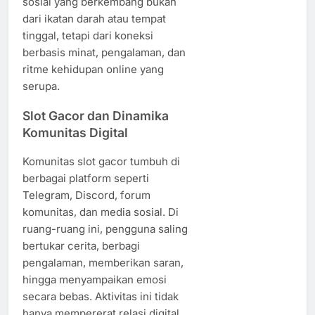
sosial yang berkembang bukan
dari ikatan darah atau tempat
tinggal, tetapi dari koneksi
berbasis minat, pengalaman, dan
ritme kehidupan online yang
serupa.
Slot Gacor dan Dinamika
Komunitas Digital
Komunitas slot gacor tumbuh di
berbagai platform seperti
Telegram, Discord, forum
komunitas, dan media sosial. Di
ruang-ruang ini, pengguna saling
bertukar cerita, berbagi
pengalaman, memberikan saran,
hingga menyampaikan emosi
secara bebas. Aktivitas ini tidak
hanya mempererat relasi digital,