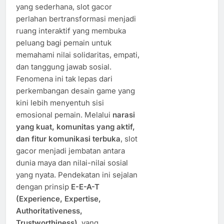
yang sederhana, slot gacor
perlahan bertransformasi menjadi
ruang interaktif yang membuka
peluang bagi pemain untuk
memahami nilai solidaritas, empati,
dan tanggung jawab sosial.
Fenomena ini tak lepas dari
perkembangan desain game yang
kini lebih menyentuh sisi
emosional pemain. Melalui
narasi
yang kuat, komunitas yang aktif,
dan fitur komunikasi terbuka
, slot
gacor menjadi jembatan antara
dunia maya dan nilai-nilai sosial
yang nyata. Pendekatan ini sejalan
dengan prinsip
E-E-A-T
(Experience, Expertise,
Authoritativeness,
Trustworthiness)
, yang