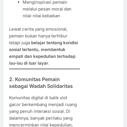
Menginspirasi pemain
melalui pesan moral dan
nilai-nilai kebaikan
Lewat cerita yang emosional,
pemain bukan hanya terhibur
tetapi juga
belajar tentang kondisi
sosial tertentu, membentuk
empati dan kepedulian terhadap
isu-isu di luar layar
.
2.
Komunitas Pemain
sebagai Wadah Solidaritas
Komunitas digital di balik slot
gacor berkembang menjadi ruang
yang penuh interaksi sosial. Di
dalamnya, banyak perilaku yang
mencerminkan nilai kepedulian,