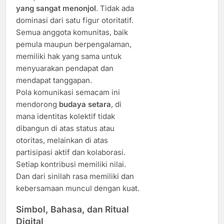
yang sangat menonjol
. Tidak ada
dominasi dari satu figur otoritatif.
Semua anggota komunitas, baik
pemula maupun berpengalaman,
memiliki hak yang sama untuk
menyuarakan pendapat dan
mendapat tanggapan.
Pola komunikasi semacam ini
mendorong
budaya setara
, di
mana identitas kolektif tidak
dibangun di atas status atau
otoritas, melainkan di atas
partisipasi aktif dan kolaborasi.
Setiap kontribusi memiliki nilai.
Dan dari sinilah rasa memiliki dan
kebersamaan muncul dengan kuat.
Simbol, Bahasa, dan Ritual
Digital