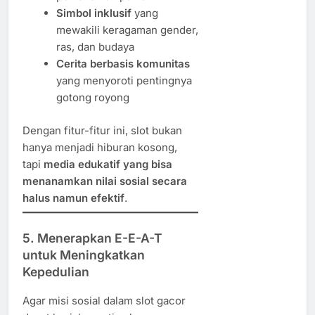
Simbol inklusif
yang
mewakili keragaman gender,
ras, dan budaya
Cerita berbasis komunitas
yang menyoroti pentingnya
gotong royong
Dengan fitur-fitur ini, slot bukan
hanya menjadi hiburan kosong,
tapi
media edukatif yang bisa
menanamkan nilai sosial secara
halus namun efektif
.
5.
Menerapkan E-E-A-T
untuk Meningkatkan
Kepedulian
Agar misi sosial dalam slot gacor