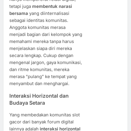
tetapi juga
membentuk narasi
bersama
yang diinternalisasi
sebagai identitas komunitas.
Anggota komunitas merasa
menjadi bagian dari kelompok yang
memahami mereka tanpa harus
menjelaskan siapa diri mereka
secara lengkap. Cukup dengan
mengenal jargon, gaya komunikasi,
dan ritme komunitas, mereka
merasa “pulang” ke tempat yang
menyambut dan menghargai.
Interaksi Horizontal dan
Budaya Setara
Yang membedakan komunitas slot
gacor dari banyak forum digital
lainnya adalah
interaksi horizontal