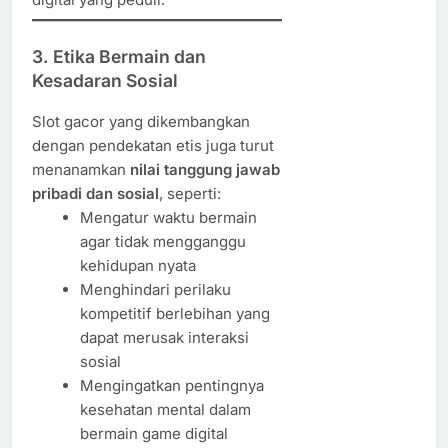
3.
Etika Bermain dan
Kesadaran Sosial
Slot gacor yang dikembangkan
dengan pendekatan etis juga turut
menanamkan
nilai tanggung jawab
pribadi dan sosial
, seperti:
Mengatur waktu bermain
agar tidak mengganggu
kehidupan nyata
Menghindari perilaku
kompetitif berlebihan yang
dapat merusak interaksi
sosial
Mengingatkan pentingnya
kesehatan mental dalam
bermain game digital