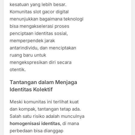
kesatuan yang lebih besar.
Komunitas slot gacor digital
menunjukkan bagaimana teknologi
bisa mengakselerasi proses
penciptaan identitas sosial,
memperpendek jarak
antarindividu, dan menciptakan
ruang baru untuk
mengekspresikan diri secara
otentik.
Tantangan dalam Menjaga
Identitas Kolektif
Meski komunitas ini terlihat kuat
dan kompak, tantangan tetap ada.
Salah satu risiko adalah munculnya
homogenisasi identitas
, di mana
perbedaan bisa dianggap