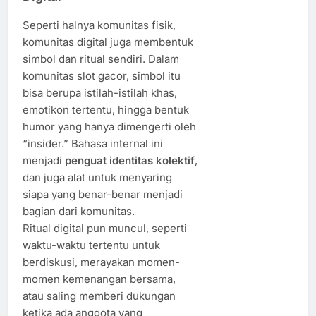
Seperti halnya komunitas fisik,
komunitas digital juga membentuk
simbol dan ritual sendiri. Dalam
komunitas slot gacor, simbol itu
bisa berupa istilah-istilah khas,
emotikon tertentu, hingga bentuk
humor yang hanya dimengerti oleh
“insider.” Bahasa internal ini
menjadi
penguat identitas kolektif
,
dan juga alat untuk menyaring
siapa yang benar-benar menjadi
bagian dari komunitas.
Ritual digital pun muncul, seperti
waktu-waktu tertentu untuk
berdiskusi, merayakan momen-
momen kemenangan bersama,
atau saling memberi dukungan
ketika ada anggota yang