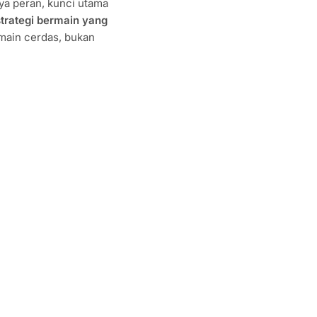
ya peran, kunci utama
trategi bermain yang
emain cerdas, bukan