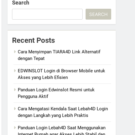
Search
SEARCH
Recent Posts
Cara Menyimpan TIARA4D Link Alternatif
dengan Tepat
EDWINSLOT Login di Browser Mobile untuk
Akses yang Lebih Efisien
Panduan Login Edwinslot Resmi untuk
Pengguna Aktif
Cara Mengatasi Kendala Saat Lebah4D Login
dengan Langkah yang Lebih Praktis
Panduan Login Lebah4D Saat Menggunakan
Internet Rumah agar Akses Lebih Stabil dan