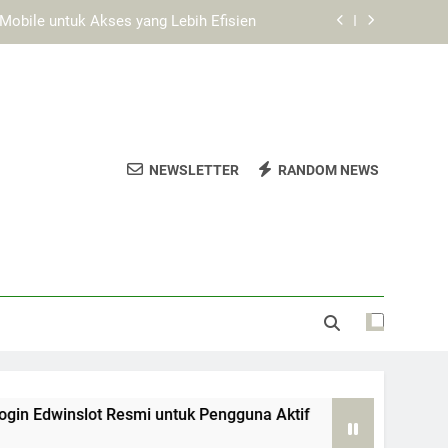
obile untuk Akses yang Lebih Efisien
Edwinslot Resmi untuk Pengguna Aktif
in dengan Langkah yang Lebih Praktis
TIARA4D Link Alternatif dengan Tepat
NEWSLETTER
RANDOM NEWS
obile untuk Akses yang Lebih Efisien
Edwinslot Resmi untuk Pengguna Aktif
in dengan Langkah yang Lebih Praktis
ot Resmi untuk Pengguna Aktif
Cara Mengatasi Kendala
2 Months Ago