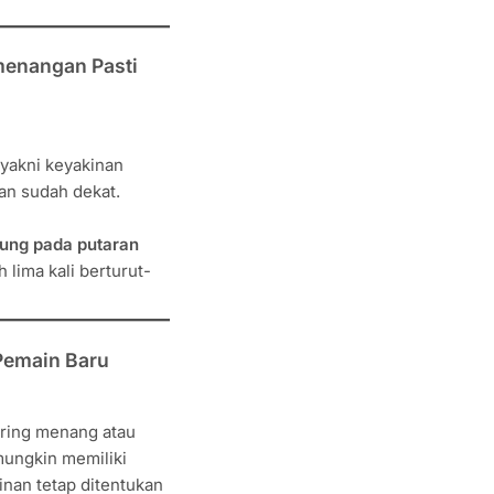
menangan Pasti
 yakni keyakinan
an sudah dekat.
tung pada putaran
 lima kali berturut-
 Pemain Baru
ring menang atau
ungkin memiliki
ainan tetap ditentukan