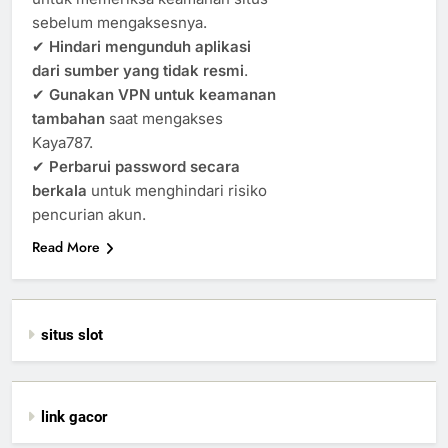
sebelum mengaksesnya.
✔
Hindari mengunduh aplikasi
dari sumber yang tidak resmi
.
✔
Gunakan VPN untuk keamanan
tambahan
saat mengakses
Kaya787.
✔
Perbarui password secara
berkala
untuk menghindari risiko
pencurian akun.
Read More
situs slot
link gacor