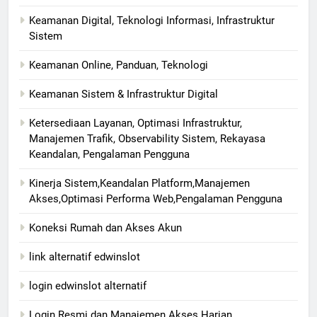
Keamanan Digital, Teknologi Informasi, Infrastruktur
Sistem
Keamanan Online, Panduan, Teknologi
Keamanan Sistem & Infrastruktur Digital
Ketersediaan Layanan, Optimasi Infrastruktur,
Manajemen Trafik, Observability Sistem, Rekayasa
Keandalan, Pengalaman Pengguna
Kinerja Sistem,Keandalan Platform,Manajemen
Akses,Optimasi Performa Web,Pengalaman Pengguna
Koneksi Rumah dan Akses Akun
link alternatif edwinslot
login edwinslot alternatif
Login Resmi dan Manajemen Akses Harian