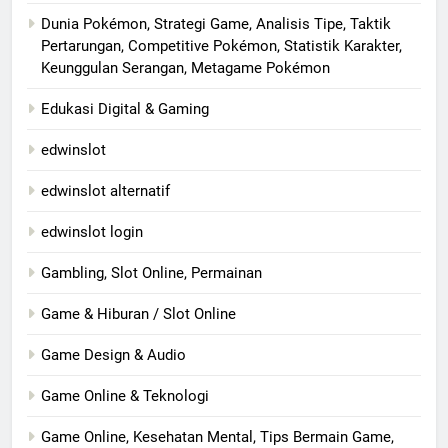
Dunia Pokémon, Strategi Game, Analisis Tipe, Taktik
Pertarungan, Competitive Pokémon, Statistik Karakter,
Keunggulan Serangan, Metagame Pokémon
Edukasi Digital & Gaming
edwinslot
edwinslot alternatif
edwinslot login
Gambling, Slot Online, Permainan
Game & Hiburan / Slot Online
Game Design & Audio
Game Online & Teknologi
Game Online, Kesehatan Mental, Tips Bermain Game,