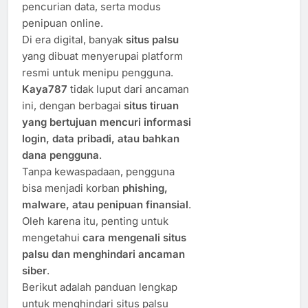
pencurian data, serta modus
penipuan online.
Di era digital, banyak
situs palsu
yang dibuat menyerupai platform
resmi untuk menipu pengguna.
Kaya787
tidak luput dari ancaman
ini, dengan berbagai
situs tiruan
yang bertujuan mencuri informasi
login, data pribadi, atau bahkan
dana pengguna
.
Tanpa kewaspadaan, pengguna
bisa menjadi korban
phishing,
malware, atau penipuan finansial
.
Oleh karena itu, penting untuk
mengetahui
cara mengenali situs
palsu dan menghindari ancaman
siber
.
Berikut adalah panduan lengkap
untuk menghindari situs palsu