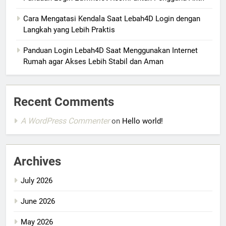
Cara Mengatasi Kendala Saat Lebah4D Login dengan
Langkah yang Lebih Praktis
Panduan Login Lebah4D Saat Menggunakan Internet
Rumah agar Akses Lebih Stabil dan Aman
Recent Comments
A WordPress Commenter
on
Hello world!
Archives
July 2026
June 2026
May 2026