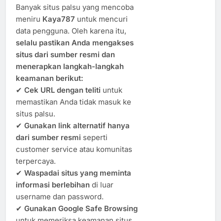
Banyak situs palsu yang mencoba
meniru
Kaya787
untuk mencuri
data pengguna. Oleh karena itu,
selalu pastikan Anda mengakses
situs dari sumber resmi dan
menerapkan langkah-langkah
keamanan berikut:
✔
Cek URL dengan teliti
untuk
memastikan Anda tidak masuk ke
situs palsu.
✔
Gunakan link alternatif hanya
dari sumber resmi
seperti
customer service atau komunitas
terpercaya.
✔
Waspadai situs yang meminta
informasi berlebihan
di luar
username dan password.
✔
Gunakan Google Safe Browsing
untuk memeriksa keamanan situs