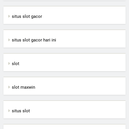
situs slot gacor
situs slot gacor hari ini
slot
slot maxwin
situs slot