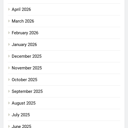
April 2026
March 2026
February 2026
January 2026
December 2025
November 2025
October 2025
September 2025
August 2025
July 2025
June 2025