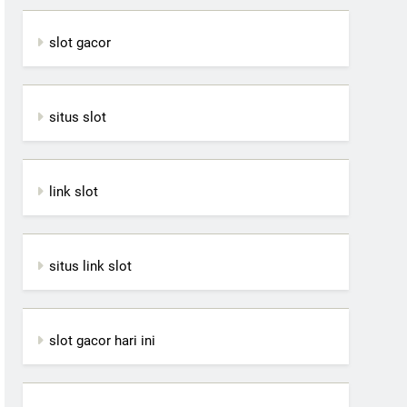
slot gacor
situs slot
link slot
situs link slot
slot gacor hari ini