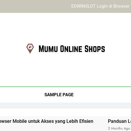
EDWINSLOT Login di Browser M
Panduan Login 
Cara Mengatasi Kendala Saat Lebah4D Log
Cara Menyimpan 
EDWINSLOT Login di Browser M
Panduan Login 
u Online Shops
Produk Terbaik Dengan Harga Bersaing Di Mumu Online Shops.
Cara Mengatasi Kendala Saat Lebah4D Log
SAMPLE PAGE
untuk Akses yang Lebih Efisien
Panduan Login Edwinsl
2 Months Ago