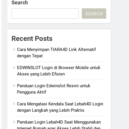
Search
SEARCH
Recent Posts
Cara Menyimpan TIARA4D Link Alternatif
dengan Tepat
EDWINSLOT Login di Browser Mobile untuk
Akses yang Lebih Efisien
Panduan Login Edwinslot Resmi untuk
Pengguna Aktif
Cara Mengatasi Kendala Saat Lebah4D Login
dengan Langkah yang Lebih Praktis
Panduan Login Lebah4D Saat Menggunakan
Internet Rumah agar Akses Lebih Stabil dan