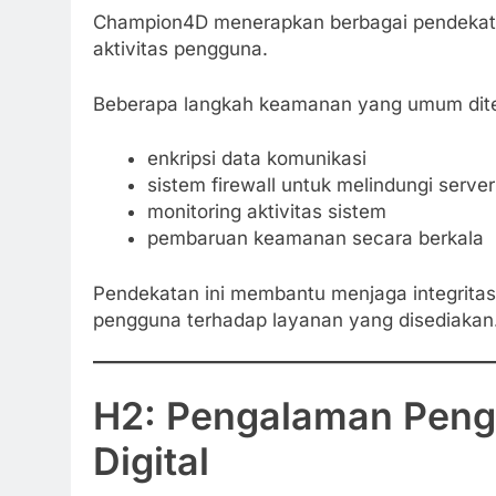
Champion4D menerapkan berbagai pendekatan
aktivitas pengguna.
Beberapa langkah keamanan yang umum diter
enkripsi data komunikasi
sistem firewall untuk melindungi server
monitoring aktivitas sistem
pembaruan keamanan secara berkala
Pendekatan ini membantu menjaga integritas
pengguna terhadap layanan yang disediakan
H2: Pengalaman Peng
Digital