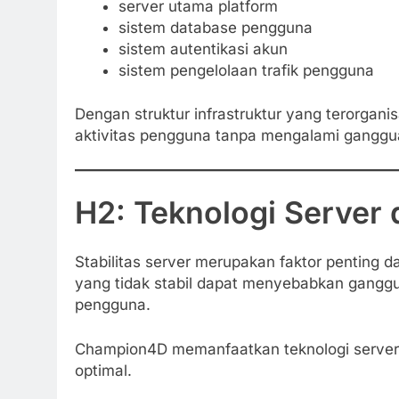
server utama platform
sistem database pengguna
sistem autentikasi akun
sistem pengelolaan trafik pengguna
Dengan struktur infrastruktur yang terorgan
aktivitas pengguna tanpa mengalami ganggua
H2: Teknologi Server d
Stabilitas server merupakan faktor penting d
yang tidak stabil dapat menyebabkan gang
pengguna.
Champion4D memanfaatkan teknologi server 
optimal.