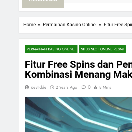
Home
Permainan Kasino Online.
Fitur Free S
PERMAINAN KASINO ONLINE.
SITUS SLOT ONLINE RESMI
Fitur Free Spins dan Pe
Kombinasi Menang Mak
0
6e81dde
2 Years Ago
8 Mins