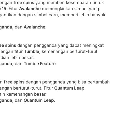
 dengan
free spins
yang memberi kesempatan untuk
x15
. Fitur
Avalanche
memungkinkan simbol yang
antikan dengan simbol baru, memberi lebih banyak
ganda
, dan
Avalanche
.
ee spins
dengan pengganda yang dapat meningkat
Dengan fitur
Tumble
, kemenangan berturut-turut
iah lebih besar.
ganda
, dan
Tumble Feature
.
an
free spins
dengan pengganda yang bisa bertambah
angan berturut-turut. Fitur
Quantum Leap
aih kemenangan besar.
ganda
, dan
Quantum Leap
.