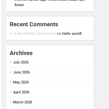
Aman
Recent Comments
A WordPress Commenter
on
Hello world!
Archives
July 2026
June 2026
May 2026
April 2026
March 2026