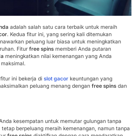
nda
adalah salah satu cara terbaik untuk meraih
cor
. Kedua fitur ini, yang sering kali ditemukan
awarkan peluang luar biasa untuk meningkatkan
uhan. Fitur
free spins
memberi Anda putaran
da
meningkatkan nilai kemenangan yang Anda
 maksimal.
tur ini bekerja di
slot gacor
keuntungan yang
emaksimalkan peluang menang dengan
free spins
dan
 Anda kesempatan untuk memutar gulungan tanpa
a tetap berpeluang meraih kemenangan, namun tanpa
tur
free spins
diaktifkan dengan cara mendaratkan