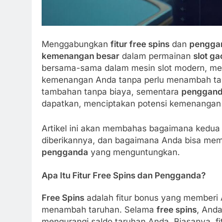
Menggabungkan
fitur free spins
dan
pengga
kemenangan besar
dalam permainan
slot ga
bersama-sama dalam mesin slot modern, men
kemenangan Anda tanpa perlu menambah tar
tambahan tanpa biaya, sementara
penggan
dapatkan, menciptakan potensi kemenangan
Artikel ini akan membahas bagaimana kedua fi
diberikannya, dan bagaimana Anda bisa m
pengganda
yang menguntungkan.
Apa Itu Fitur Free Spins dan Pengganda?
Free Spins
adalah fitur bonus yang memberi
menambah taruhan. Selama
free spins
, And
mengurangi saldo taruhan Anda. Biasanya, fi