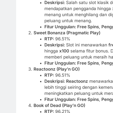
Deskripsi:
Salah satu slot klasik
mendapatkan pengganda hingga
menang untuk menghilang dan dig
peluang untuk menang.
Fitur Unggulan:
Free Spins
,
Peng
Sweet Bonanza (Pragmatic Play)
RTP:
96.51%
Deskripsi:
Slot ini menawarkan
fr
hingga
x100
selama fitur bonus. 
memberi peluang untuk meraih had
Fitur Unggulan:
Free Spins
,
Peng
Reactoonz (Play’n GO)
RTP:
96.51%
Deskripsi:
Reactoonz
menawark
lebih tinggi seiring dengan kemen
meningkatkan peluang untuk mer
Fitur Unggulan:
Free Spins
,
Peng
Book of Dead (Play’n GO)
RTP:
96.21%