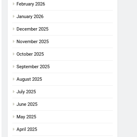
February 2026
January 2026
December 2025
November 2025
October 2025
September 2025
August 2025
July 2025
June 2025
May 2025
April 2025