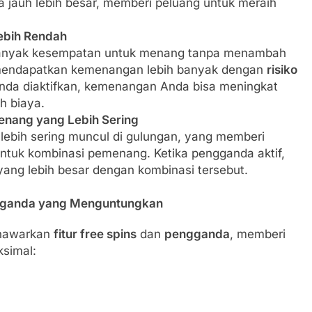
a jauh lebih besar, memberi peluang untuk meraih
ebih Rendah
anyak kesempatan untuk menang tanpa menambah
a mendapatkan kemenangan lebih banyak dengan
risiko
anda diaktifkan, kemenangan Anda bisa meningkat
h biaya.
nang yang Lebih Sering
 lebih sering muncul di gulungan, yang memberi
ntuk kombinasi pemenang. Ketika pengganda aktif,
ng lebih besar dengan kombinasi tersebut.
engganda yang Menguntungkan
nawarkan
fitur free spins
dan
pengganda
, memberi
simal: