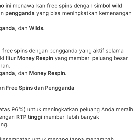
no
ini menawarkan
free spins
dengan simbol
wild
an
pengganda
yang bisa meningkatkan kemenangan
ganda
, dan
Wilds
.
n
free spins
dengan pengganda yang aktif selama
ki fitur
Money Respin
yang memberi peluang besar
han.
ganda
, dan
Money Respin
.
n Free Spins dan Pengganda
 atas 96%) untuk meningkatkan peluang Anda meraih
dengan
RTP tinggi
memberi lebih banyak
ang.
 kesempatan untuk menang tanpa menambah