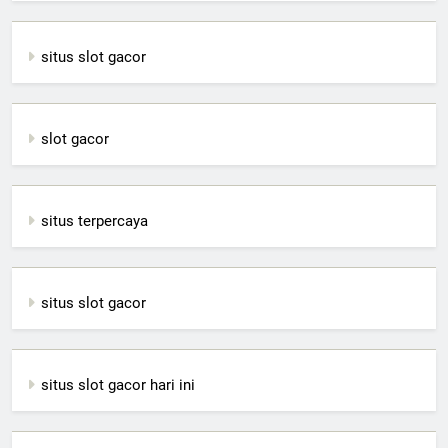
situs slot gacor
slot gacor
situs terpercaya
situs slot gacor
situs slot gacor hari ini