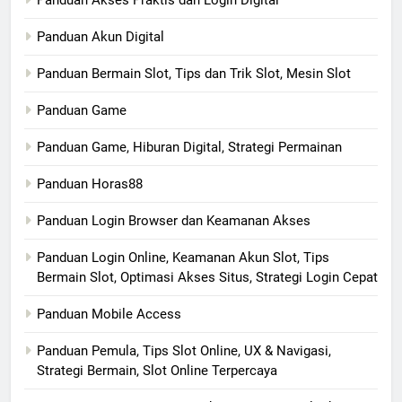
Panduan Akun Digital
Panduan Bermain Slot, Tips dan Trik Slot, Mesin Slot
Panduan Game
Panduan Game, Hiburan Digital, Strategi Permainan
Panduan Horas88
Panduan Login Browser dan Keamanan Akses
Panduan Login Online, Keamanan Akun Slot, Tips
Bermain Slot, Optimasi Akses Situs, Strategi Login Cepat
Panduan Mobile Access
Panduan Pemula, Tips Slot Online, UX & Navigasi,
Strategi Bermain, Slot Online Terpercaya