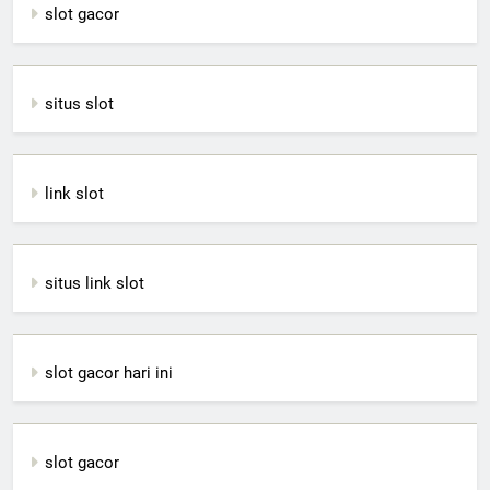
slot gacor
situs slot
link slot
situs link slot
slot gacor hari ini
slot gacor