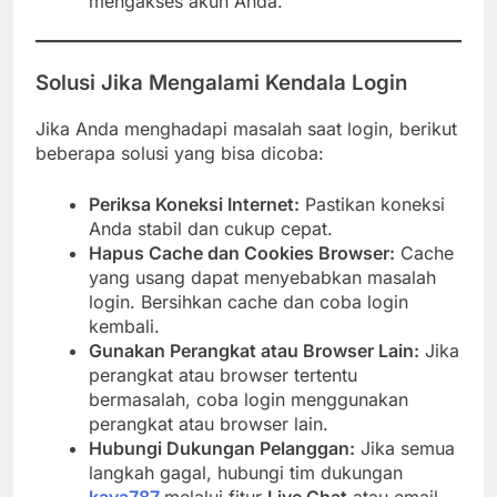
mengakses akun Anda.
Solusi Jika Mengalami Kendala Login
Jika Anda menghadapi masalah saat login, berikut
beberapa solusi yang bisa dicoba:
Periksa Koneksi Internet:
Pastikan koneksi
Anda stabil dan cukup cepat.
Hapus Cache dan Cookies Browser:
Cache
yang usang dapat menyebabkan masalah
login. Bersihkan cache dan coba login
kembali.
Gunakan Perangkat atau Browser Lain:
Jika
perangkat atau browser tertentu
bermasalah, coba login menggunakan
perangkat atau browser lain.
Hubungi Dukungan Pelanggan:
Jika semua
langkah gagal, hubungi tim dukungan