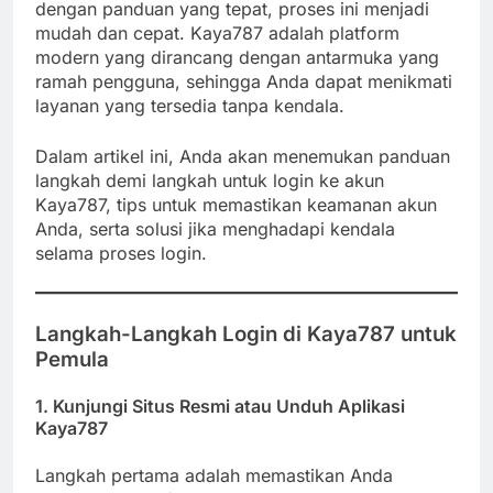
dengan panduan yang tepat, proses ini menjadi
mudah dan cepat. Kaya787 adalah platform
modern yang dirancang dengan antarmuka yang
ramah pengguna, sehingga Anda dapat menikmati
layanan yang tersedia tanpa kendala.
Dalam artikel ini, Anda akan menemukan panduan
langkah demi langkah untuk login ke akun
Kaya787, tips untuk memastikan keamanan akun
Anda, serta solusi jika menghadapi kendala
selama proses login.
Langkah-Langkah Login di Kaya787 untuk
Pemula
1. Kunjungi Situs Resmi atau Unduh Aplikasi
Kaya787
Langkah pertama adalah memastikan Anda