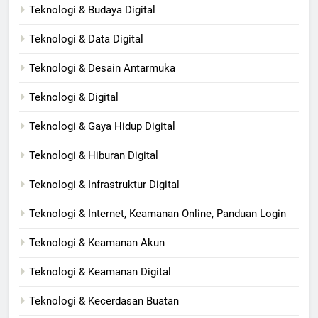
Teknologi & Budaya Digital
Teknologi & Data Digital
Teknologi & Desain Antarmuka
Teknologi & Digital
Teknologi & Gaya Hidup Digital
Teknologi & Hiburan Digital
Teknologi & Infrastruktur Digital
Teknologi & Internet, Keamanan Online, Panduan Login
Teknologi & Keamanan Akun
Teknologi & Keamanan Digital
Teknologi & Kecerdasan Buatan