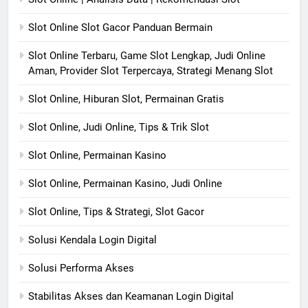
Slot Online Slot Gacor Panduan Bermain
Slot Online Terbaru, Game Slot Lengkap, Judi Online
Aman, Provider Slot Terpercaya, Strategi Menang Slot
Slot Online, Hiburan Slot, Permainan Gratis
Slot Online, Judi Online, Tips & Trik Slot
Slot Online, Permainan Kasino
Slot Online, Permainan Kasino, Judi Online
Slot Online, Tips & Strategi, Slot Gacor
Solusi Kendala Login Digital
Solusi Performa Akses
Stabilitas Akses dan Keamanan Login Digital