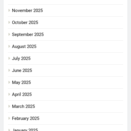
November 2025
October 2025
September 2025
August 2025
July 2025
June 2025
May 2025
April 2025
March 2025
February 2025
January 2025