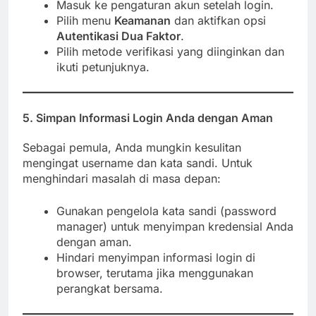
Masuk ke pengaturan akun setelah login.
Pilih menu
Keamanan
dan aktifkan opsi
Autentikasi Dua Faktor
.
Pilih metode verifikasi yang diinginkan dan
ikuti petunjuknya.
5. Simpan Informasi Login Anda dengan Aman
Sebagai pemula, Anda mungkin kesulitan
mengingat username dan kata sandi. Untuk
menghindari masalah di masa depan:
Gunakan pengelola kata sandi (password
manager) untuk menyimpan kredensial Anda
dengan aman.
Hindari menyimpan informasi login di
browser, terutama jika menggunakan
perangkat bersama.