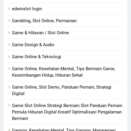
edwinslot login
Gambling, Slot Online, Permainan
Game & Hiburan / Slot Online
Game Design & Audio
Game Online & Teknologi
Game Online, Kesehatan Mental, Tips Bermain Game,
Keseimbangan Hidup, Hiburan Sehat
Game Online, Slot Demo, Panduan Pemain, Strategi
Digital
Game Slot Online Strategi Bermain Slot Panduan Pemain
Pemula Hiburan Digital Kreatif Optimalisasi Pengalaman
Bermain
Gaming, Kesehatan Mental, Tips Gaming, Manajemen