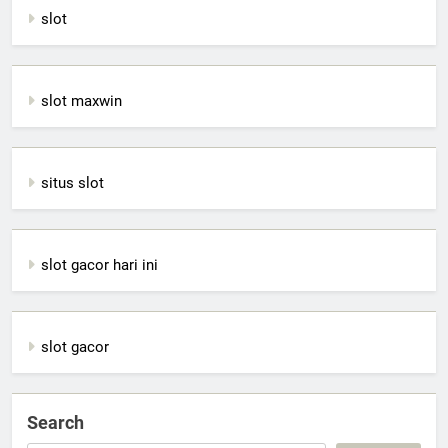
slot
slot maxwin
situs slot
slot gacor hari ini
slot gacor
Search