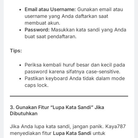
Email atau Username:
Gunakan email atau
username yang Anda daftarkan saat
membuat akun.
Password:
Masukkan kata sandi yang Anda
buat saat pendaftaran.
Tips:
Periksa kembali huruf besar dan kecil pada
password karena sifatnya case-sensitive.
Pastikan keyboard Anda tidak dalam mode
caps lock.
3. Gunakan Fitur “Lupa Kata Sandi” Jika
Dibutuhkan
Jika Anda lupa kata sandi, jangan panik. Kaya787
menyediakan fitur
Lupa Kata Sandi
untuk