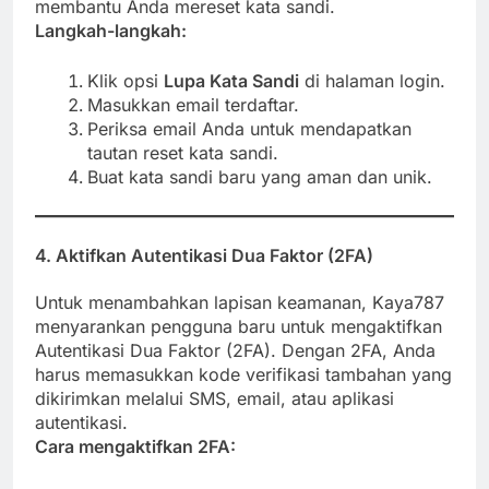
membantu Anda mereset kata sandi.
Langkah-langkah:
Klik opsi
Lupa Kata Sandi
di halaman login.
Masukkan email terdaftar.
Periksa email Anda untuk mendapatkan
tautan reset kata sandi.
Buat kata sandi baru yang aman dan unik.
4. Aktifkan Autentikasi Dua Faktor (2FA)
Untuk menambahkan lapisan keamanan, Kaya787
menyarankan pengguna baru untuk mengaktifkan
Autentikasi Dua Faktor (2FA). Dengan 2FA, Anda
harus memasukkan kode verifikasi tambahan yang
dikirimkan melalui SMS, email, atau aplikasi
autentikasi.
Cara mengaktifkan 2FA: