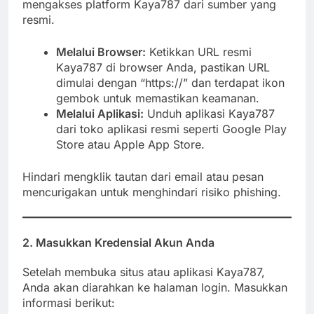
mengakses platform Kaya787 dari sumber yang
resmi.
Melalui Browser:
Ketikkan URL resmi
Kaya787 di browser Anda, pastikan URL
dimulai dengan “https://” dan terdapat ikon
gembok untuk memastikan keamanan.
Melalui Aplikasi:
Unduh aplikasi Kaya787
dari toko aplikasi resmi seperti Google Play
Store atau Apple App Store.
Hindari mengklik tautan dari email atau pesan
mencurigakan untuk menghindari risiko phishing.
2. Masukkan Kredensial Akun Anda
Setelah membuka situs atau aplikasi Kaya787,
Anda akan diarahkan ke halaman login. Masukkan
informasi berikut: