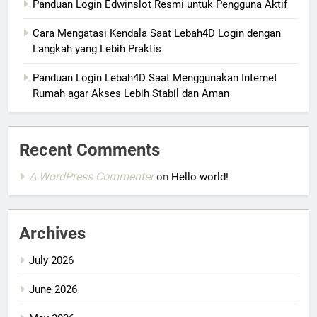
Panduan Login Edwinslot Resmi untuk Pengguna Aktif
Cara Mengatasi Kendala Saat Lebah4D Login dengan
Langkah yang Lebih Praktis
Panduan Login Lebah4D Saat Menggunakan Internet
Rumah agar Akses Lebih Stabil dan Aman
Recent Comments
A WordPress Commenter
on
Hello world!
Archives
July 2026
June 2026