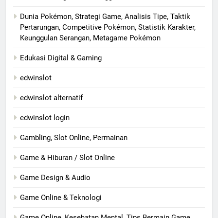
Dunia Pokémon, Strategi Game, Analisis Tipe, Taktik
Pertarungan, Competitive Pokémon, Statistik Karakter,
Keunggulan Serangan, Metagame Pokémon
Edukasi Digital & Gaming
edwinslot
edwinslot alternatif
edwinslot login
Gambling, Slot Online, Permainan
Game & Hiburan / Slot Online
Game Design & Audio
Game Online & Teknologi
Game Online, Kesehatan Mental, Tips Bermain Game,