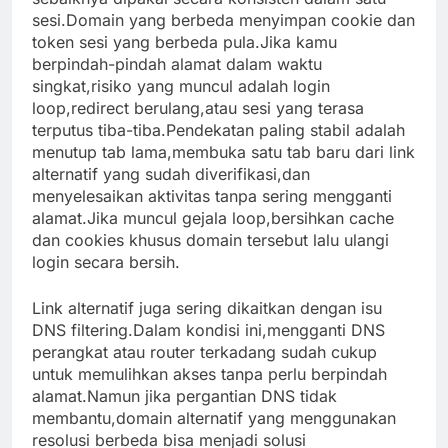
sesi.Domain yang berbeda menyimpan cookie dan
token sesi yang berbeda pula.Jika kamu
berpindah-pindah alamat dalam waktu
singkat,risiko yang muncul adalah login
loop,redirect berulang,atau sesi yang terasa
terputus tiba-tiba.Pendekatan paling stabil adalah
menutup tab lama,membuka satu tab baru dari link
alternatif yang sudah diverifikasi,dan
menyelesaikan aktivitas tanpa sering mengganti
alamat.Jika muncul gejala loop,bersihkan cache
dan cookies khusus domain tersebut lalu ulangi
login secara bersih.
Link alternatif juga sering dikaitkan dengan isu
DNS filtering.Dalam kondisi ini,mengganti DNS
perangkat atau router terkadang sudah cukup
untuk memulihkan akses tanpa perlu berpindah
alamat.Namun jika pergantian DNS tidak
membantu,domain alternatif yang menggunakan
resolusi berbeda bisa menjadi solusi