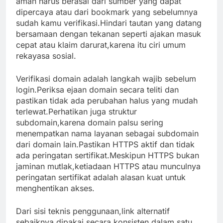
aman harus berasal dari sumber yang dapat
dipercaya atau dari bookmark yang sebelumnya
sudah kamu verifikasi.Hindari tautan yang datang
bersamaan dengan tekanan seperti ajakan masuk
cepat atau klaim darurat,karena itu ciri umum
rekayasa sosial.
Verifikasi domain adalah langkah wajib sebelum
login.Periksa ejaan domain secara teliti dan
pastikan tidak ada perubahan halus yang mudah
terlewat.Perhatikan juga struktur
subdomain,karena domain palsu sering
menempatkan nama layanan sebagai subdomain
dari domain lain.Pastikan HTTPS aktif dan tidak
ada peringatan sertifikat.Meskipun HTTPS bukan
jaminan mutlak,ketiadaan HTTPS atau munculnya
peringatan sertifikat adalah alasan kuat untuk
menghentikan akses.
Dari sisi teknis penggunaan,link alternatif
sebaiknya dipakai secara konsisten dalam satu