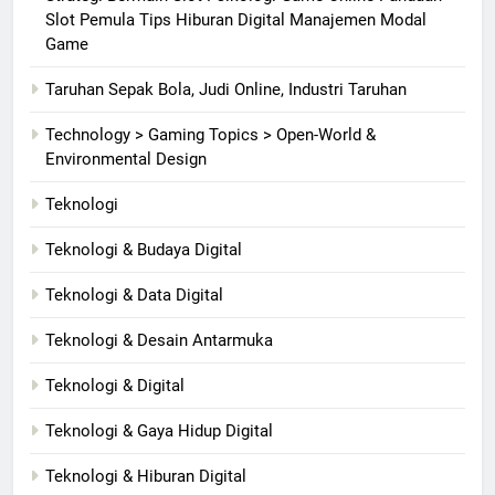
Slot Pemula Tips Hiburan Digital Manajemen Modal
Game
Taruhan Sepak Bola, Judi Online, Industri Taruhan
Technology > Gaming Topics > Open-World &
Environmental Design
Teknologi
Teknologi & Budaya Digital
Teknologi & Data Digital
Teknologi & Desain Antarmuka
Teknologi & Digital
Teknologi & Gaya Hidup Digital
Teknologi & Hiburan Digital