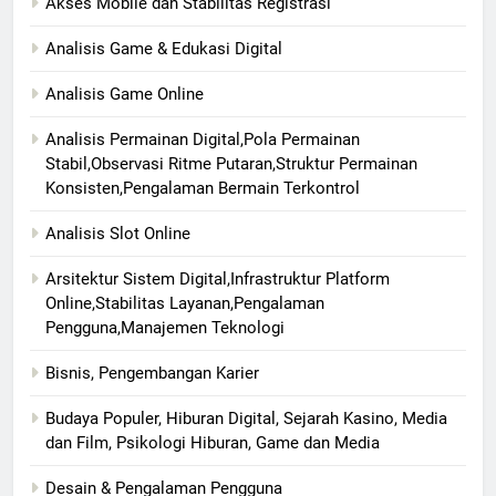
Akses Mobile dan Stabilitas Registrasi
Analisis Game & Edukasi Digital
Analisis Game Online
Analisis Permainan Digital,Pola Permainan
Stabil,Observasi Ritme Putaran,Struktur Permainan
Konsisten,Pengalaman Bermain Terkontrol
Analisis Slot Online
Arsitektur Sistem Digital,Infrastruktur Platform
Online,Stabilitas Layanan,Pengalaman
Pengguna,Manajemen Teknologi
Bisnis, Pengembangan Karier
Budaya Populer, Hiburan Digital, Sejarah Kasino, Media
dan Film, Psikologi Hiburan, Game dan Media
Desain & Pengalaman Pengguna