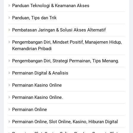
Panduan Teknologi & Keamanan Akses
Panduan, Tips dan Trik
Pembatasan Jaringan & Solusi Akses Alternatif
Pengembangan Diri, Mindset Positif, Manajemen Hidup,
Kemandirian Pribadi
Pengembangan Diri, Strategi Permainan, Tips Menang.
Permainan Digital & Analisis
Permainan Kasino Online
Permainan Kasino Online.
Permainan Online
Permainan Online, Slot Online, Kasino, Hiburan Digital