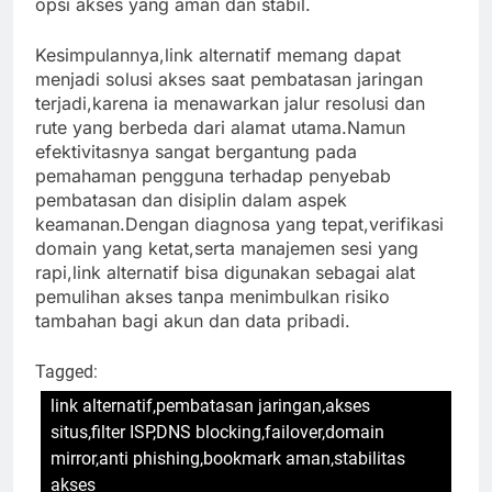
opsi akses yang aman dan stabil.
Kesimpulannya,link alternatif memang dapat
menjadi solusi akses saat pembatasan jaringan
terjadi,karena ia menawarkan jalur resolusi dan
rute yang berbeda dari alamat utama.Namun
efektivitasnya sangat bergantung pada
pemahaman pengguna terhadap penyebab
pembatasan dan disiplin dalam aspek
keamanan.Dengan diagnosa yang tepat,verifikasi
domain yang ketat,serta manajemen sesi yang
rapi,link alternatif bisa digunakan sebagai alat
pemulihan akses tanpa menimbulkan risiko
tambahan bagi akun dan data pribadi.
Tagged:
link alternatif,pembatasan jaringan,akses
situs,filter ISP,DNS blocking,failover,domain
mirror,anti phishing,bookmark aman,stabilitas
akses