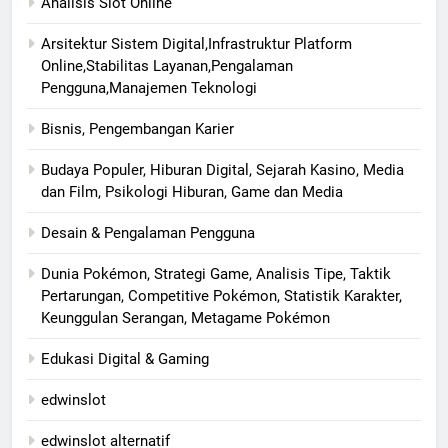
Analisis Slot Online
Arsitektur Sistem Digital,Infrastruktur Platform
Online,Stabilitas Layanan,Pengalaman
Pengguna,Manajemen Teknologi
Bisnis, Pengembangan Karier
Budaya Populer, Hiburan Digital, Sejarah Kasino, Media
dan Film, Psikologi Hiburan, Game dan Media
Desain & Pengalaman Pengguna
Dunia Pokémon, Strategi Game, Analisis Tipe, Taktik
Pertarungan, Competitive Pokémon, Statistik Karakter,
Keunggulan Serangan, Metagame Pokémon
Edukasi Digital & Gaming
edwinslot
edwinslot alternatif