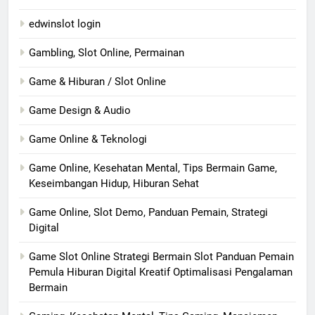
edwinslot login
Gambling, Slot Online, Permainan
Game & Hiburan / Slot Online
Game Design & Audio
Game Online & Teknologi
Game Online, Kesehatan Mental, Tips Bermain Game,
Keseimbangan Hidup, Hiburan Sehat
Game Online, Slot Demo, Panduan Pemain, Strategi
Digital
Game Slot Online Strategi Bermain Slot Panduan Pemain
Pemula Hiburan Digital Kreatif Optimalisasi Pengalaman
Bermain