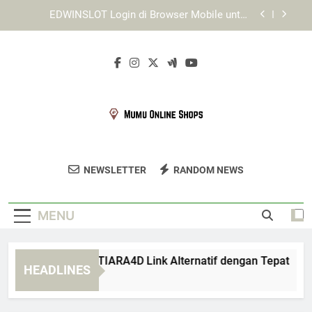
Skip
Panduan Login Edwinslot Resmi untuk Pengguna
to
Aktif
content
Cara Mengatasi Kendala Saat Lebah4D Login
dengan Langkah yang Lebih Praktis
Cara Menyimpan TIARA4D Link Alternatif dengan
Tepat
EDWINSLOT Login di Browser Mobile untuk
Akses yang Lebih Efisien
Panduan Login Edwinslot Resmi untuk Pengguna
Aktif
Mumu Online
Dapatkan Produk Terbaik Dengan Harga
Cara Mengatasi Kendala Saat Lebah4D Login
NEWSLETTER
RANDOM NEWS
Shops
dengan Langkah yang Lebih Praktis
Bersaing Di Mumu Online Shops.
MENU
ra Menyimpan TIARA4D Link Alternatif dengan Tepat
E
HEADLINES
Month Ago
2