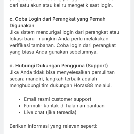
dari satu akun atau keliru mengetik saat login.
c. Coba Login dari Perangkat yang Pernah
Digunakan
Jika sistem mencurigai login dari perangkat atau
lokasi baru, mungkin Anda perlu melakukan
verifikasi tambahan. Coba login dari perangkat
yang biasa Anda gunakan sebelumnya.
d. Hubungi Dukungan Pengguna (Support)
Jika Anda tidak bisa menyelesaikan pemulihan
secara mandiri, langkah terbaik adalah
menghubungi tim dukungan Horas88 melalui:
Email resmi customer support
Formulir kontak di halaman bantuan
Live chat (jika tersedia)
Berikan informasi yang relevan seperti: