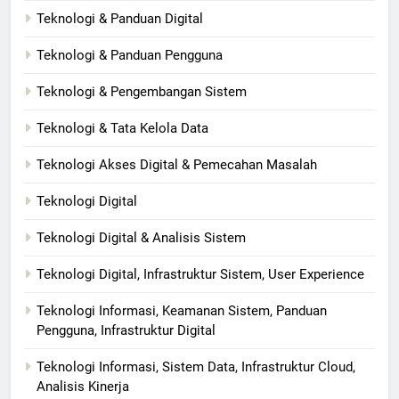
Teknologi & Panduan Digital
Teknologi & Panduan Pengguna
Teknologi & Pengembangan Sistem
Teknologi & Tata Kelola Data
Teknologi Akses Digital & Pemecahan Masalah
Teknologi Digital
Teknologi Digital & Analisis Sistem
Teknologi Digital, Infrastruktur Sistem, User Experience
Teknologi Informasi, Keamanan Sistem, Panduan
Pengguna, Infrastruktur Digital
Teknologi Informasi, Sistem Data, Infrastruktur Cloud,
Analisis Kinerja