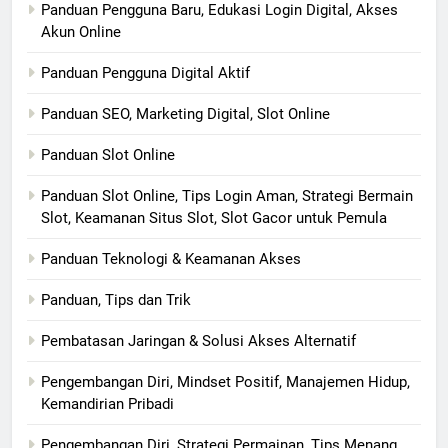
Panduan Pengguna Baru, Edukasi Login Digital, Akses
Akun Online
Panduan Pengguna Digital Aktif
Panduan SEO, Marketing Digital, Slot Online
Panduan Slot Online
Panduan Slot Online, Tips Login Aman, Strategi Bermain
Slot, Keamanan Situs Slot, Slot Gacor untuk Pemula
Panduan Teknologi & Keamanan Akses
Panduan, Tips dan Trik
Pembatasan Jaringan & Solusi Akses Alternatif
Pengembangan Diri, Mindset Positif, Manajemen Hidup,
Kemandirian Pribadi
Pengembangan Diri, Strategi Permainan, Tips Menang.