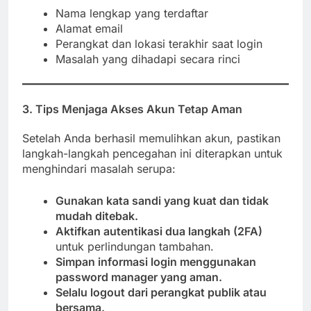
Nama lengkap yang terdaftar
Alamat email
Perangkat dan lokasi terakhir saat login
Masalah yang dihadapi secara rinci
3.
Tips Menjaga Akses Akun Tetap Aman
Setelah Anda berhasil memulihkan akun, pastikan
langkah-langkah pencegahan ini diterapkan untuk
menghindari masalah serupa:
Gunakan kata sandi yang kuat dan tidak
mudah ditebak.
Aktifkan autentikasi dua langkah (2FA)
untuk perlindungan tambahan.
Simpan informasi login menggunakan
password manager yang aman.
Selalu logout dari perangkat publik atau
bersama.