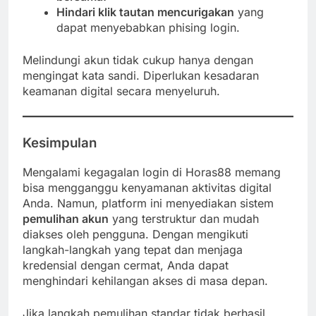
Hindari klik tautan mencurigakan
yang
dapat menyebabkan phising login.
Melindungi akun tidak cukup hanya dengan
mengingat kata sandi. Diperlukan kesadaran
keamanan digital secara menyeluruh.
Kesimpulan
Mengalami kegagalan login di Horas88 memang
bisa mengganggu kenyamanan aktivitas digital
Anda. Namun, platform ini menyediakan sistem
pemulihan akun
yang terstruktur dan mudah
diakses oleh pengguna. Dengan mengikuti
langkah-langkah yang tepat dan menjaga
kredensial dengan cermat, Anda dapat
menghindari kehilangan akses di masa depan.
Jika langkah pemulihan standar tidak berhasil,