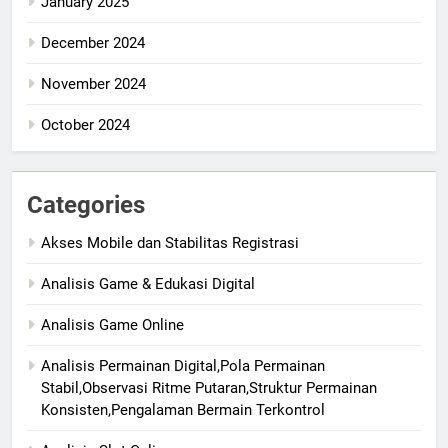
January 2025
December 2024
November 2024
October 2024
Categories
Akses Mobile dan Stabilitas Registrasi
Analisis Game & Edukasi Digital
Analisis Game Online
Analisis Permainan Digital,Pola Permainan
Stabil,Observasi Ritme Putaran,Struktur Permainan
Konsisten,Pengalaman Bermain Terkontrol