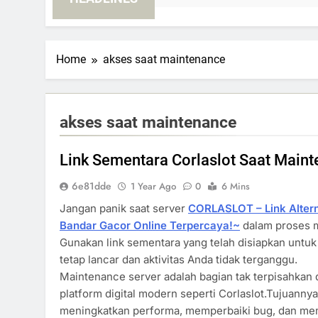
Home
akses saat maintenance
akses saat maintenance
Link Sementara Corlaslot Saat Maint
6e81dde
1 Year Ago
0
6 Mins
Jangan panik saat server
CORLASLOT – Link Altern
Bandar Gacor Online Terpercaya!~
dalam proses 
Gunakan link sementara yang telah disiapkan untu
tetap lancar dan aktivitas Anda tidak terganggu.
Maintenance server adalah bagian tak terpisahkan 
platform digital modern seperti Corlaslot.Tujuannya
meningkatkan performa, memperbaiki bug, dan me