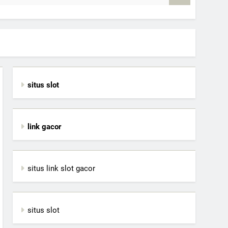
situs slot
link gacor
situs link slot gacor
situs slot