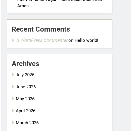
Aman
Recent Comments
A WordPress Commenter
on
Hello world!
Archives
July 2026
June 2026
May 2026
April 2026
March 2026