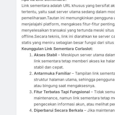
Link sementara adalah URL khusus yang bersifat ak
tertentu, yaitu saat server utama sedang dalam mo
pemeliharaan.Tautan ini memungkinkan pengguna u
menjelajahi platform, mengakses fitur-fitur penting
menyelesaikan transaksi yang tertunda meski situ
offline.Secara teknis, link ini diarahkan ke server
statis yang meniru sebagian besar fungsi dari situs
Keunggulan Link Sementara Corlaslot:
Akses Stabil
– Meskipun server utama dalam k
link sementara tetap memberi akses ke hala
stabil dan cepat.
Antarmuka Familiar
– Tampilan link sementa
struktur halaman utama, sehingga pengguna 
atau bingung saat mengaksesnya.
Fitur Terbatas Tapi Fungsional
– Tidak semua
maintenance, namun link sementara tetap m
pengecekan informasi akun, atau melihat p
Diperbarui Secara Berkala
– Jika maintena