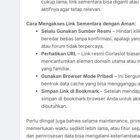
cukup lama, link sementara bisa diganti ata
aktifnya agar tetap relevan.
Cara Mengakses Link Sementara dengan Aman:
Selalu Gunakan Sumber Resmi
– Hindari kli
beredar bebas tanpa konfirmasi, apalagi yang
atau forum tidak terpercaya.
Perhatikan URL
– Link resmi Corlaslot biasa
mencantumkan elemen domain utama atau me
yang familiar.
Gunakan Browser Mode Pribadi
– Ini bergu
bentrok data cache yang bisa mengganggu a
Simpan Link di Bookmark
– Setelah mendapat
simpan di bookmark browser Anda untuk aks
dibutuhkan.
Perlu diingat juga bahwa selama maintenance, pro
memerlukan waktu sedikit lebih lama, atau fitur sep
dan pemrosesan data bisa mengalami keterlambatan 