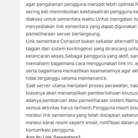
agar pengalaman pengguna menjadi lebih optimal.N
sering kali menimbulkan kekhawatiran pengguna kar
diakses untuk sementara waktu.Untuk mengatasi hal
menyediakan link sementara yang dapat digunakan
pemeliharaan server berlangsung.
Link sementara Corlaslot bukan sekadar alternatif 
bagian dari sistem kontingensi yang dirancang un
kelancaran akses.Sebagai pengguna yang aktif, san
memahami bagaimana cara menggunakan link ini, apa
serta bagaimana memastikan keamanannya agar akti
tidak terganggu selama maintenance.
Saat server utama menjalani proses perawatan, ha
biasanya akan menampilkan pemberitahuan khusu
adanya pembaruan atau pemeliharaan sistem.Namun, 
semua aktivitas harus terhenti.Pengguna masih bi
melalui link sementara yang telah disiapkan sebel
melalui kanal resmi seperti email, notifikasi dalam 
komunikasi pengguna.
Apa Itu Link Sementara?