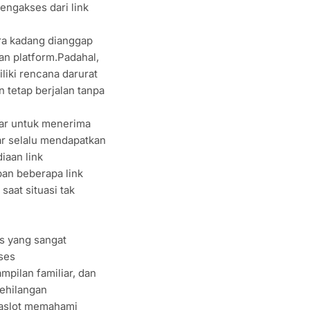
engakses dari link
ra kadang dianggap
lan platform.Padahal,
liki rencana darurat
 tetap berjalan tanpa
tar untuk menerima
gar selalu mendapatkan
iaan link
pan beberapa link
 saat situasi tak
is yang sangat
ses
mpilan familiar, dan
kehilangan
rlaslot memahami