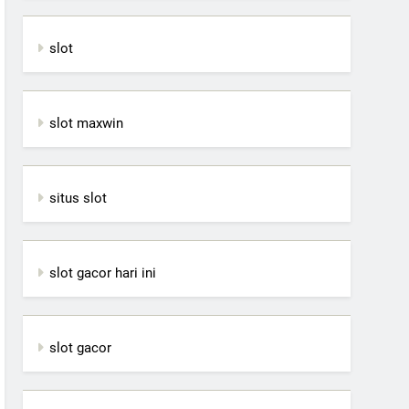
slot
slot maxwin
situs slot
slot gacor hari ini
slot gacor