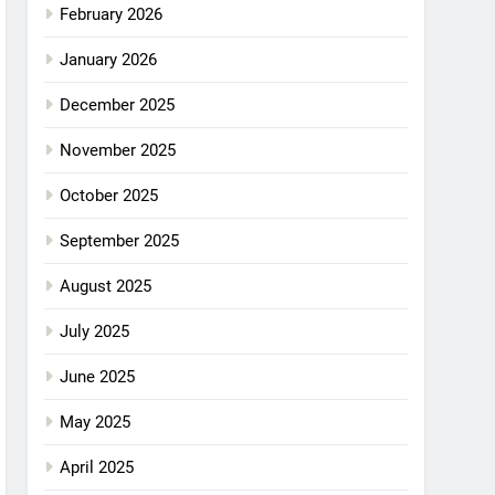
February 2026
January 2026
December 2025
November 2025
October 2025
September 2025
August 2025
July 2025
June 2025
May 2025
April 2025