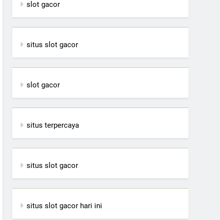
slot gacor
situs slot gacor
slot gacor
situs terpercaya
situs slot gacor
situs slot gacor hari ini