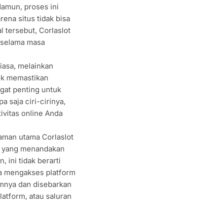
amun, proses ini
ena situs tidak bisa
 tersebut, Corlaslot
 selama masa
biasa, melainkan
tuk memastikan
gat penting untuk
 saja ciri-cirinya,
vitas online Anda
laman utama Corlaslot
s yang menandakan
ini tidak berarti
sa mengakses platform
umnya dan disebarkan
platform, atau saluran