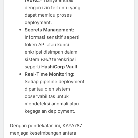
(RBAC):
Hanya entitas
dengan izin tertentu yang
dapat memicu proses
deployment.
Secrets Management:
Informasi sensitif seperti
token API atau kunci
enkripsi disimpan dalam
sistem
vault
terenkripsi
seperti
HashiCorp Vault
.
Real-Time Monitoring:
Setiap pipeline deployment
dipantau oleh sistem
observabilitas untuk
mendeteksi anomali atau
kegagalan deployment.
Dengan pendekatan ini, KAYA787
menjaga keseimbangan antara