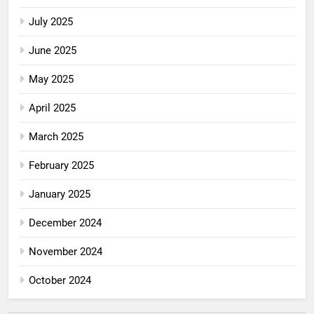
July 2025
June 2025
May 2025
April 2025
March 2025
February 2025
January 2025
December 2024
November 2024
October 2024