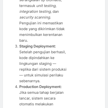
termasuk
unit testing
,
integration testing
, dan
security scanning
.
Pengujian ini memastikan
kode yang dikirimkan tidak
menimbulkan kerentanan
baru.
Staging Deployment:
Setelah pengujian berhasil,
kode dipindahkan ke
lingkungan staging —
replika dari sistem produksi
— untuk simulasi perilaku
sebenarnya.
Production Deployment:
Jika semua tahap berjalan
lancar, sistem secara
otomatis melakukan