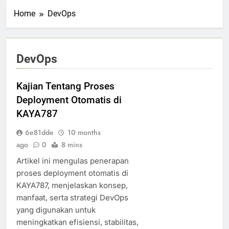
Home
DevOps
DevOps
Kajian Tentang Proses
Deployment Otomatis di
KAYA787
6e81dde
10 months
ago
0
8 mins
Artikel ini mengulas penerapan
proses deployment otomatis di
KAYA787, menjelaskan konsep,
manfaat, serta strategi DevOps
yang digunakan untuk
meningkatkan efisiensi, stabilitas,