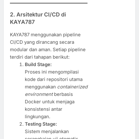
2. Arsitektur CI/CD di
KAYA787
KAYA787 menggunakan pipeline
CI/CD yang dirancang secara
modular dan aman. Setiap pipeline
terdiri dari tahapan berikut:
Build Stage:
Proses ini mengompilasi
kode dari repositori utama
menggunakan
containerized
environment
berbasis
Docker untuk menjaga
konsistensi antar
lingkungan.
Testing Stage:
Sistem menjalankan
serangkaian uji otomatis,