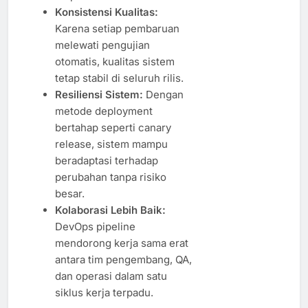
Konsistensi Kualitas:
Karena setiap pembaruan
melewati pengujian
otomatis, kualitas sistem
tetap stabil di seluruh rilis.
Resiliensi Sistem:
Dengan
metode deployment
bertahap seperti canary
release, sistem mampu
beradaptasi terhadap
perubahan tanpa risiko
besar.
Kolaborasi Lebih Baik:
DevOps pipeline
mendorong kerja sama erat
antara tim pengembang, QA,
dan operasi dalam satu
siklus kerja terpadu.