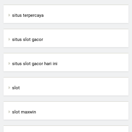
situs terpercaya
situs slot gacor
situs slot gacor hari ini
slot
slot maxwin