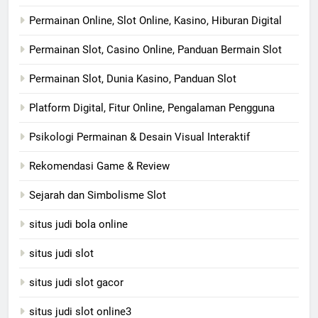
Permainan Online, Slot Online, Kasino, Hiburan Digital
Permainan Slot, Casino Online, Panduan Bermain Slot
Permainan Slot, Dunia Kasino, Panduan Slot
Platform Digital, Fitur Online, Pengalaman Pengguna
Psikologi Permainan & Desain Visual Interaktif
Rekomendasi Game & Review
Sejarah dan Simbolisme Slot
situs judi bola online
situs judi slot
situs judi slot gacor
situs judi slot online3