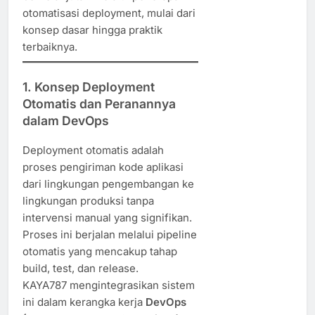
otomatisasi deployment, mulai dari
konsep dasar hingga praktik
terbaiknya.
1. Konsep Deployment
Otomatis dan Peranannya
dalam DevOps
Deployment otomatis adalah
proses pengiriman kode aplikasi
dari lingkungan pengembangan ke
lingkungan produksi tanpa
intervensi manual yang signifikan.
Proses ini berjalan melalui pipeline
otomatis yang mencakup tahap
build, test, dan release.
KAYA787 mengintegrasikan sistem
ini dalam kerangka kerja
DevOps