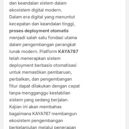
dan keandalan sistem dalam
ekosistem digital modern.
Dalam era digital yang menuntut
kecepatan dan keandalan tinggi,
proses deployment otomatis
menjadi salah satu fondasi utama
dalam pengembangan perangkat
lunak modern. Platform
KAYA787
telah menerapkan sistem
deployment berbasis otomatisasi
untuk memastikan pembaruan,
perbaikan, dan pengembangan
fitur dapat dilakukan dengan cepat
tanpa mengganggu kestabilan
sistem yang sedang berjalan.
Kajian ini akan membahas
bagaimana KAYA787 membangun
ekosistem pengembangan
berkelanjutan melalui penerapan