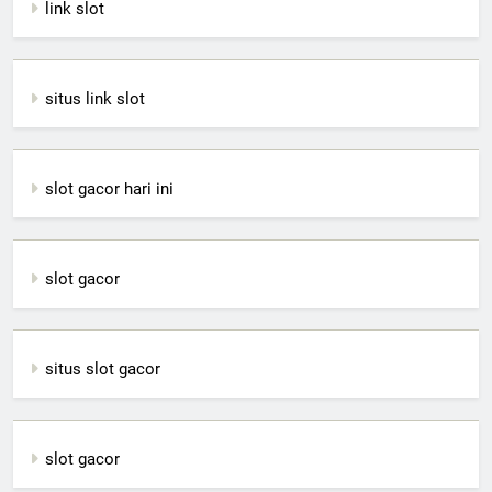
link slot
situs link slot
slot gacor hari ini
slot gacor
situs slot gacor
slot gacor