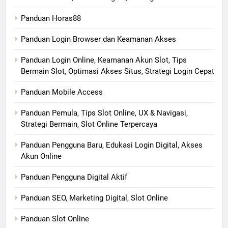
Panduan Horas88
Panduan Login Browser dan Keamanan Akses
Panduan Login Online, Keamanan Akun Slot, Tips
Bermain Slot, Optimasi Akses Situs, Strategi Login Cepat
Panduan Mobile Access
Panduan Pemula, Tips Slot Online, UX & Navigasi,
Strategi Bermain, Slot Online Terpercaya
Panduan Pengguna Baru, Edukasi Login Digital, Akses
Akun Online
Panduan Pengguna Digital Aktif
Panduan SEO, Marketing Digital, Slot Online
Panduan Slot Online