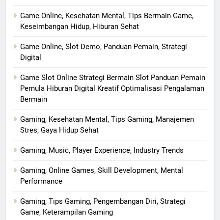
Game Online, Kesehatan Mental, Tips Bermain Game,
Keseimbangan Hidup, Hiburan Sehat
Game Online, Slot Demo, Panduan Pemain, Strategi
Digital
Game Slot Online Strategi Bermain Slot Panduan Pemain
Pemula Hiburan Digital Kreatif Optimalisasi Pengalaman
Bermain
Gaming, Kesehatan Mental, Tips Gaming, Manajemen
Stres, Gaya Hidup Sehat
Gaming, Music, Player Experience, Industry Trends
Gaming, Online Games, Skill Development, Mental
Performance
Gaming, Tips Gaming, Pengembangan Diri, Strategi
Game, Keterampilan Gaming