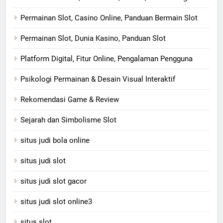
Permainan Slot, Casino Online, Panduan Bermain Slot
Permainan Slot, Dunia Kasino, Panduan Slot
Platform Digital, Fitur Online, Pengalaman Pengguna
Psikologi Permainan & Desain Visual Interaktif
Rekomendasi Game & Review
Sejarah dan Simbolisme Slot
situs judi bola online
situs judi slot
situs judi slot gacor
situs judi slot online3
situs slot