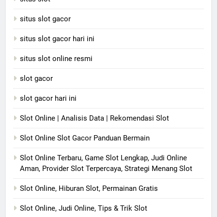
situs slot gacor
situs slot gacor hari ini
situs slot online resmi
slot gacor
slot gacor hari ini
Slot Online | Analisis Data | Rekomendasi Slot
Slot Online Slot Gacor Panduan Bermain
Slot Online Terbaru, Game Slot Lengkap, Judi Online
Aman, Provider Slot Terpercaya, Strategi Menang Slot
Slot Online, Hiburan Slot, Permainan Gratis
Slot Online, Judi Online, Tips & Trik Slot