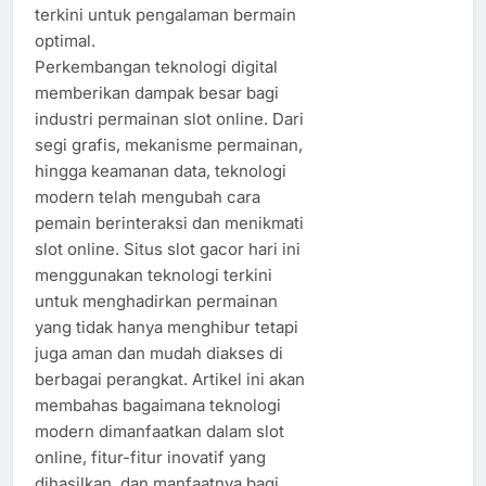
terkini untuk pengalaman bermain
optimal.
Perkembangan teknologi digital
memberikan dampak besar bagi
industri permainan slot online. Dari
segi grafis, mekanisme permainan,
hingga keamanan data, teknologi
modern telah mengubah cara
pemain berinteraksi dan menikmati
slot online. Situs slot gacor hari ini
menggunakan teknologi terkini
untuk menghadirkan permainan
yang tidak hanya menghibur tetapi
juga aman dan mudah diakses di
berbagai perangkat. Artikel ini akan
membahas bagaimana teknologi
modern dimanfaatkan dalam slot
online, fitur-fitur inovatif yang
dihasilkan, dan manfaatnya bagi