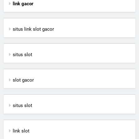
link gacor
situs link slot gacor
situs slot
slot gacor
situs slot
link slot