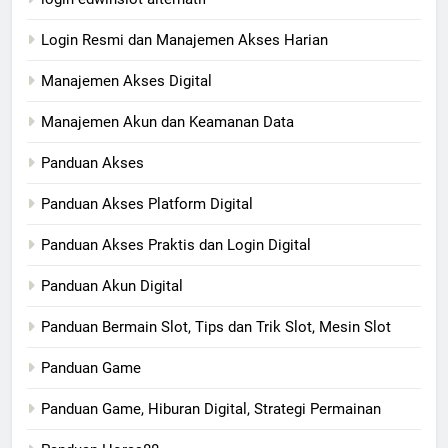
Login Resmi dan Manajemen Akses Harian
Manajemen Akses Digital
Manajemen Akun dan Keamanan Data
Panduan Akses
Panduan Akses Platform Digital
Panduan Akses Praktis dan Login Digital
Panduan Akun Digital
Panduan Bermain Slot, Tips dan Trik Slot, Mesin Slot
Panduan Game
Panduan Game, Hiburan Digital, Strategi Permainan