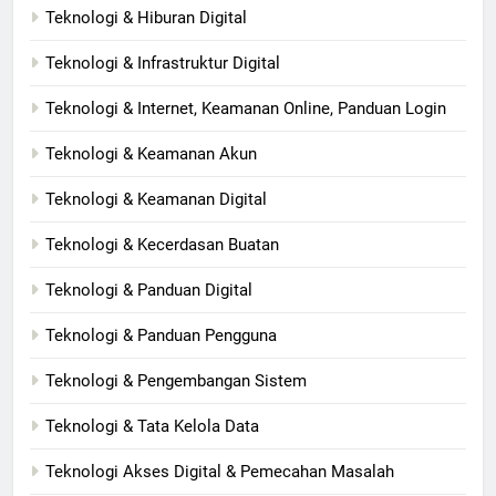
Teknologi & Hiburan Digital
Teknologi & Infrastruktur Digital
Teknologi & Internet, Keamanan Online, Panduan Login
Teknologi & Keamanan Akun
Teknologi & Keamanan Digital
Teknologi & Kecerdasan Buatan
Teknologi & Panduan Digital
Teknologi & Panduan Pengguna
Teknologi & Pengembangan Sistem
Teknologi & Tata Kelola Data
Teknologi Akses Digital & Pemecahan Masalah