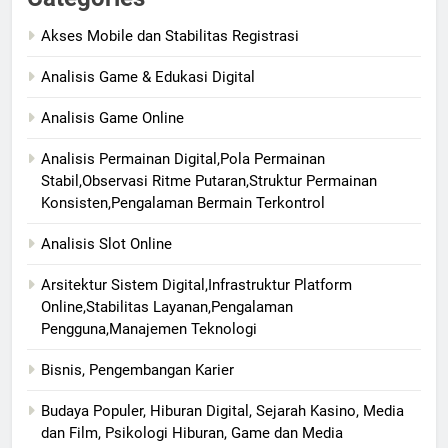
Akses Mobile dan Stabilitas Registrasi
Analisis Game & Edukasi Digital
Analisis Game Online
Analisis Permainan Digital,Pola Permainan
Stabil,Observasi Ritme Putaran,Struktur Permainan
Konsisten,Pengalaman Bermain Terkontrol
Analisis Slot Online
Arsitektur Sistem Digital,Infrastruktur Platform
Online,Stabilitas Layanan,Pengalaman
Pengguna,Manajemen Teknologi
Bisnis, Pengembangan Karier
Budaya Populer, Hiburan Digital, Sejarah Kasino, Media
dan Film, Psikologi Hiburan, Game dan Media