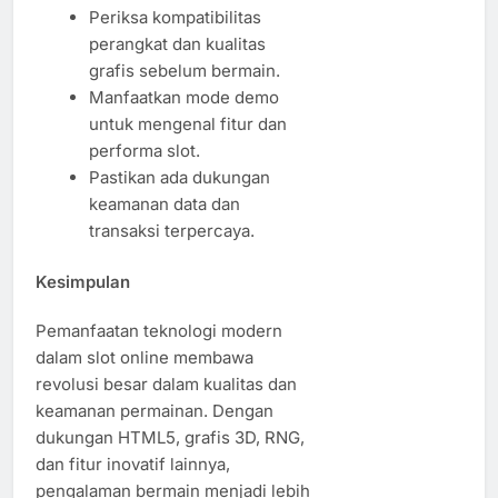
Periksa kompatibilitas
perangkat dan kualitas
grafis sebelum bermain.
Manfaatkan mode demo
untuk mengenal fitur dan
performa slot.
Pastikan ada dukungan
keamanan data dan
transaksi terpercaya.
Kesimpulan
Pemanfaatan teknologi modern
dalam slot online membawa
revolusi besar dalam kualitas dan
keamanan permainan. Dengan
dukungan HTML5, grafis 3D, RNG,
dan fitur inovatif lainnya,
pengalaman bermain menjadi lebih