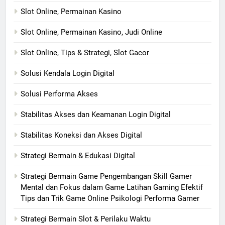
Slot Online, Permainan Kasino
Slot Online, Permainan Kasino, Judi Online
Slot Online, Tips & Strategi, Slot Gacor
Solusi Kendala Login Digital
Solusi Performa Akses
Stabilitas Akses dan Keamanan Login Digital
Stabilitas Koneksi dan Akses Digital
Strategi Bermain & Edukasi Digital
Strategi Bermain Game Pengembangan Skill Gamer
Mental dan Fokus dalam Game Latihan Gaming Efektif
Tips dan Trik Game Online Psikologi Performa Gamer
Strategi Bermain Slot & Perilaku Waktu