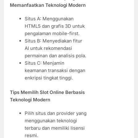
Memanfaatkan Teknologi Modern
Situs A: Menggunakan
HTML5 dan grafis 3D untuk
pengalaman mobile-first.
Situs B: Menyediakan fitur
AI untuk rekomendasi
permainan dan analisis pola.
Situs C: Menjamin
keamanan transaksi dengan
enkripsi tingkat tinggi.
Tips Memilih Slot Online Berbasis
Teknologi Modern
Pilih situs dan provider yang
menggunakan teknologi
terbaru dan memiliki lisensi
resmi.