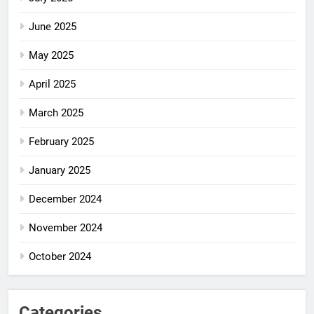
June 2025
May 2025
April 2025
March 2025
February 2025
January 2025
December 2024
November 2024
October 2024
Categories