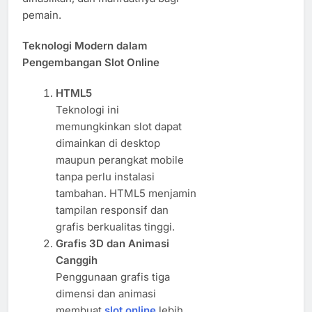
pemain.
Teknologi Modern dalam
Pengembangan Slot Online
HTML5
Teknologi ini
memungkinkan slot dapat
dimainkan di desktop
maupun perangkat mobile
tanpa perlu instalasi
tambahan. HTML5 menjamin
tampilan responsif dan
grafis berkualitas tinggi.
Grafis 3D dan Animasi
Canggih
Penggunaan grafis tiga
dimensi dan animasi
membuat
slot online
lebih