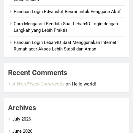
Panduan Login Edwinslot Resmi untuk Pengguna Aktif
Cara Mengatasi Kendala Saat Lebah4D Login dengan
Langkah yang Lebih Praktis
Panduan Login Lebah4D Saat Menggunakan Internet
Rumah agar Akses Lebih Stabil dan Aman
Recent Comments
A WordPress Commenter
on
Hello world!
Archives
July 2026
June 2026