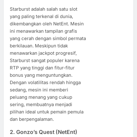
Starburst adalah salah satu slot
yang paling terkenal di dunia,
dikembangkan oleh NetEnt. Mesin
ini menawarkan tampilan grafis
yang cerah dengan simbol permata
berkilauan. Meskipun tidak
menawarkan jackpot progresif,
Starburst sangat populer karena
RTP yang tinggi dan fitur-fitur
bonus yang menguntungkan.
Dengan volatilitas rendah hingga
sedang, mesin ini memberi
peluang menang yang cukup
sering, membuatnya menjadi
pilihan ideal untuk pemain pemula
dan berpengalaman.
2.
Gonzo’s Quest (NetEnt)