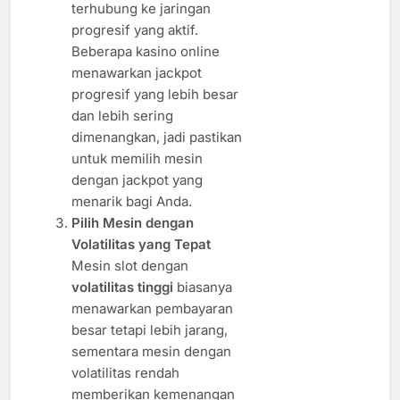
terhubung ke jaringan
progresif yang aktif.
Beberapa kasino online
menawarkan jackpot
progresif yang lebih besar
dan lebih sering
dimenangkan, jadi pastikan
untuk memilih mesin
dengan jackpot yang
menarik bagi Anda.
Pilih Mesin dengan
Volatilitas yang Tepat
Mesin slot dengan
volatilitas tinggi
biasanya
menawarkan pembayaran
besar tetapi lebih jarang,
sementara mesin dengan
volatilitas rendah
memberikan kemenangan