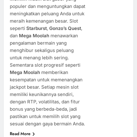
populer dan menguntungkan dapat
meningkatkan peluang Anda untuk
meraih kemenangan besar. Slot
seperti
Starburst
,
Gonzo’s Quest
,
dan
Mega Moolah
menawarkan
pengalaman bermain yang
menghibur sekaligus peluang
untuk menang lebih sering.
Sementara slot progresif seperti
Mega Moolah
memberikan
kesempatan untuk memenangkan
jackpot besar. Setiap mesin slot
memiliki keunikannya sendiri,
dengan RTP, volatilitas, dan fitur
bonus yang berbeda-beda, jadi
pastikan untuk memilih slot yang
sesuai dengan gaya bermain Anda.
Read More