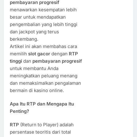
pembayaran progresif
menawarkan kesempatan lebih
besar untuk mendapatkan
pengembalian yang lebih tinggi
dan jackpot yang terus
berkembang.
Artikel ini akan membahas cara
memilih
slot gacor
dengan
RTP
tinggi
dan
pembayaran progresif
untuk membantu Anda
meningkatkan peluang menang
dan memaksimalkan pengalaman
bermain di kasino online.
Apa Itu RTP dan Mengapa Itu
Penting?
RTP
(Return to Player) adalah
persentase teoritis dari total