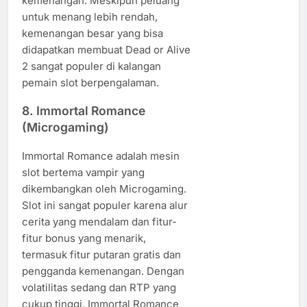
kemenangan. Meskipun peluang
untuk menang lebih rendah,
kemenangan besar yang bisa
didapatkan membuat Dead or Alive
2 sangat populer di kalangan
pemain slot berpengalaman.
8.
Immortal Romance
(Microgaming)
Immortal Romance adalah mesin
slot bertema vampir yang
dikembangkan oleh Microgaming.
Slot ini sangat populer karena alur
cerita yang mendalam dan fitur-
fitur bonus yang menarik,
termasuk fitur putaran gratis dan
pengganda kemenangan. Dengan
volatilitas sedang dan RTP yang
cukup tinggi, Immortal Romance