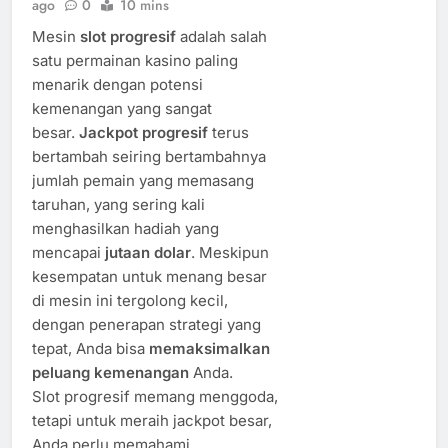
ago
0
10 mins
Mesin
slot progresif
adalah salah
satu permainan kasino paling
menarik dengan potensi
kemenangan yang sangat
besar.
Jackpot progresif
terus
bertambah seiring bertambahnya
jumlah pemain yang memasang
taruhan, yang sering kali
menghasilkan hadiah yang
mencapai
jutaan dolar
. Meskipun
kesempatan untuk menang besar
di mesin ini tergolong kecil,
dengan penerapan strategi yang
tepat, Anda bisa
memaksimalkan
peluang kemenangan
Anda.
Slot progresif memang menggoda,
tetapi untuk meraih jackpot besar,
Anda perlu memahami