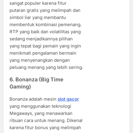
sangat populer karena fitur
putaran gratis yang melimpah dan
simbol liar yang membantu
membentuk kombinasi pemenang.
RTP yang baik dan volatilitas yang
sedang menjadikannya pilihan
yang tepat bagi pemain yang ingin
menikmati pengalaman bermain
yang menyenangkan dengan
peluang menang yang lebih sering.
6.
Bonanza (Big Time
Gaming)
Bonanza adalah mesin
slot gacor
yang menggunakan teknologi
Megaways, yang menawarkan
ribuan cara untuk menang. Dikenal
karena fitur bonus yang melimpah