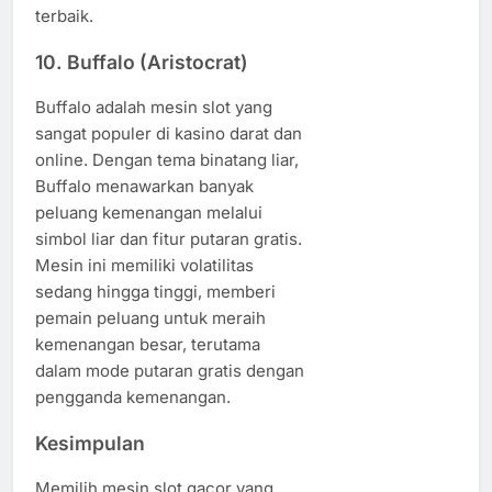
terbaik.
10.
Buffalo (Aristocrat)
Buffalo adalah mesin slot yang
sangat populer di kasino darat dan
online. Dengan tema binatang liar,
Buffalo menawarkan banyak
peluang kemenangan melalui
simbol liar dan fitur putaran gratis.
Mesin ini memiliki volatilitas
sedang hingga tinggi, memberi
pemain peluang untuk meraih
kemenangan besar, terutama
dalam mode putaran gratis dengan
pengganda kemenangan.
Kesimpulan
Memilih mesin slot gacor yang