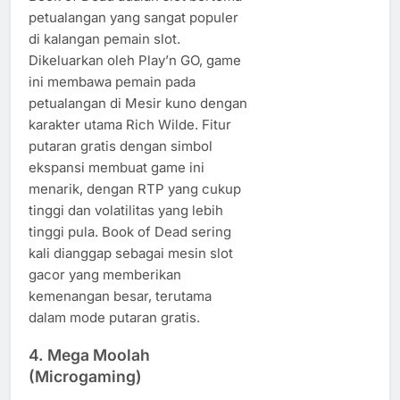
petualangan yang sangat populer
di kalangan pemain slot.
Dikeluarkan oleh Play’n GO, game
ini membawa pemain pada
petualangan di Mesir kuno dengan
karakter utama Rich Wilde. Fitur
putaran gratis dengan simbol
ekspansi membuat game ini
menarik, dengan RTP yang cukup
tinggi dan volatilitas yang lebih
tinggi pula. Book of Dead sering
kali dianggap sebagai mesin slot
gacor yang memberikan
kemenangan besar, terutama
dalam mode putaran gratis.
4.
Mega Moolah
(Microgaming)