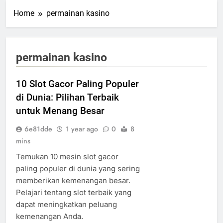
Home
permainan kasino
permainan kasino
10 Slot Gacor Paling Populer
di Dunia: Pilihan Terbaik
untuk Menang Besar
6e81dde
1 year ago
0
8
mins
Temukan 10 mesin slot gacor
paling populer di dunia yang sering
memberikan kemenangan besar.
Pelajari tentang slot terbaik yang
dapat meningkatkan peluang
kemenangan Anda.