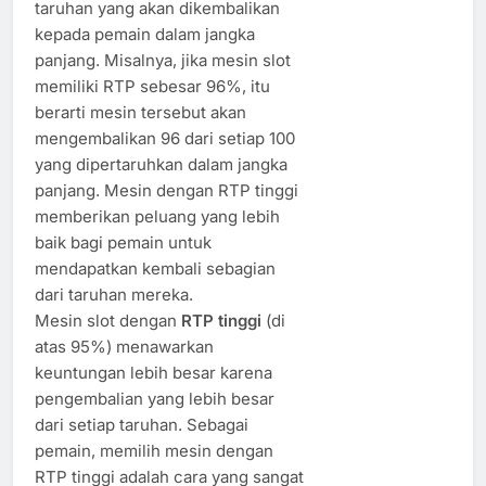
taruhan yang akan dikembalikan
kepada pemain dalam jangka
panjang. Misalnya, jika mesin slot
memiliki RTP sebesar 96%, itu
berarti mesin tersebut akan
mengembalikan 96 dari setiap 100
yang dipertaruhkan dalam jangka
panjang. Mesin dengan RTP tinggi
memberikan peluang yang lebih
baik bagi pemain untuk
mendapatkan kembali sebagian
dari taruhan mereka.
Mesin slot dengan
RTP tinggi
(di
atas 95%) menawarkan
keuntungan lebih besar karena
pengembalian yang lebih besar
dari setiap taruhan. Sebagai
pemain, memilih mesin dengan
RTP tinggi adalah cara yang sangat