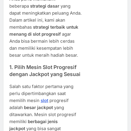
beberapa
strategi dasar
yang
dapat meningkatkan peluang Anda.
Dalam artikel ini, kami akan
membahas
strategi terbaik untuk
menang di slot progresif
agar
Anda bisa bermain lebih cerdas
dan memiliki kesempatan lebih
besar untuk meraih hadiah besar.
1. Pilih Mesin Slot Progresif
dengan Jackpot yang Sesuai
Salah satu faktor pertama yang
perlu dipertimbangkan saat
memilih mesin
slot
progresif
adalah
besar jackpot
yang
ditawarkan. Mesin slot progresif
memiliki
berbagai jenis
jackpot
yang bisa sangat