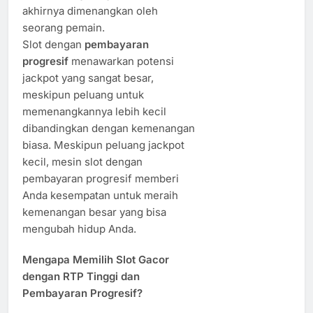
akhirnya dimenangkan oleh
seorang pemain.
Slot dengan
pembayaran
progresif
menawarkan potensi
jackpot yang sangat besar,
meskipun peluang untuk
memenangkannya lebih kecil
dibandingkan dengan kemenangan
biasa. Meskipun peluang jackpot
kecil, mesin slot dengan
pembayaran progresif memberi
Anda kesempatan untuk meraih
kemenangan besar yang bisa
mengubah hidup Anda.
Mengapa Memilih Slot Gacor
dengan RTP Tinggi dan
Pembayaran Progresif?