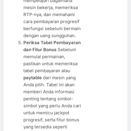
mempelajari bagaimana
mesin bekerja, memeriksa
RTP-nya, dan memahami
cara pembayaran progresif
berfungsi sebelum bermain
dengan uang sungguhan.
Periksa Tabel Pembayaran
dan Fitur Bonus
Sebelum
memulai permainan,
pastikan untuk memeriksa
tabel pembayaran atau
paytable
dari mesin yang
Anda pilih. Tabel ini akan
memberi Anda informasi
penting tentang simbol-
simbol yang perlu Anda cari
untuk memicu jackpot
progresif, serta fitur bonus
yang tersedia seperti