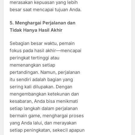
merasakan kepuasan yang lebih
besar saat mencapai tujuan Anda.
5.
Menghargai Perjalanan dan
Tidak Hanya Hasil Akhir
Sebagian besar waktu, pemain
fokus pada hasil akhir—mencapai
peringkat tertinggi atau
memenangkan setiap
pertandingan. Namun, perjalanan
itu sendiri adalah bagian yang
sering kali dilupakan. Dengan
mengembangkan ketekunan dan
kesabaran, Anda bisa menikmati
setiap langkah dalam perjalanan
bermain game, menghargai proses
yang Anda lalui, dan merayakan
setiap peningkatan, sekecil apapun