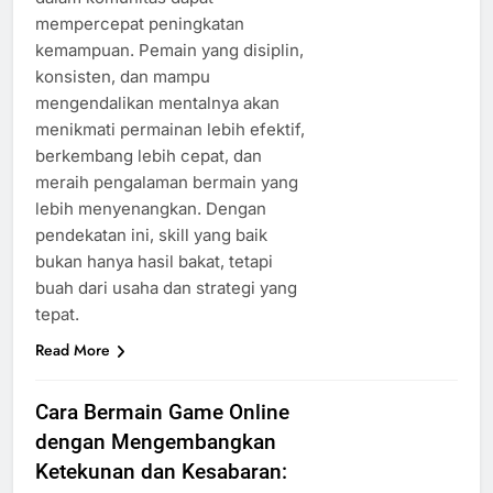
mempercepat peningkatan
kemampuan. Pemain yang disiplin,
konsisten, dan mampu
mengendalikan mentalnya akan
menikmati permainan lebih efektif,
berkembang lebih cepat, dan
meraih pengalaman bermain yang
lebih menyenangkan. Dengan
pendekatan ini, skill yang baik
bukan hanya hasil bakat, tetapi
buah dari usaha dan strategi yang
tepat.
Read More
Cara Bermain Game Online
dengan Mengembangkan
Ketekunan dan Kesabaran: