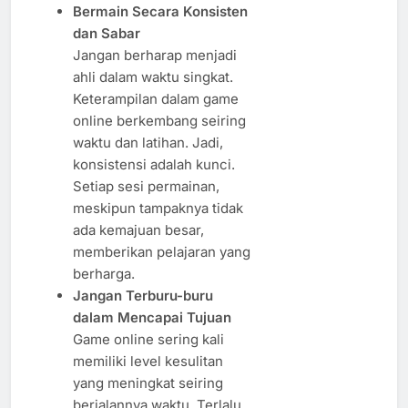
Bermain Secara Konsisten
dan Sabar
Jangan berharap menjadi
ahli dalam waktu singkat.
Keterampilan dalam game
online berkembang seiring
waktu dan latihan. Jadi,
konsistensi adalah kunci.
Setiap sesi permainan,
meskipun tampaknya tidak
ada kemajuan besar,
memberikan pelajaran yang
berharga.
Jangan Terburu-buru
dalam Mencapai Tujuan
Game online sering kali
memiliki level kesulitan
yang meningkat seiring
berjalannya waktu. Terlalu