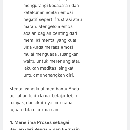
mengurangi kesabaran dan
ketekunan adalah emosi
negatif seperti frustrasi atau
marah. Mengelola emosi
adalah bagian penting dari
memiliki mental yang kuat.
Jika Anda merasa emosi
mulai menguasai, luangkan
waktu untuk merenung atau
lakukan meditasi singkat
untuk menenangkan diri.
Mental yang kuat membantu Anda
bertahan lebih lama, belajar lebih
banyak, dan akhirnya mencapai
tujuan dalam permainan.
4.
Menerima Proses sebagai
Bagian dari Pengalaman Bermain