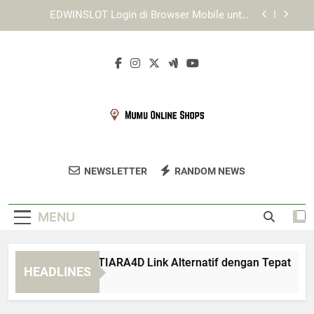
Skip
Panduan Login Edwinslot Resmi untuk Pengguna
to
Aktif
content
Cara Mengatasi Kendala Saat Lebah4D Login
dengan Langkah yang Lebih Praktis
Cara Menyimpan TIARA4D Link Alternatif dengan
Tepat
EDWINSLOT Login di Browser Mobile untuk
Akses yang Lebih Efisien
Panduan Login Edwinslot Resmi untuk Pengguna
Aktif
Mumu Online
Dapatkan Produk Terbaik Dengan Harga
Cara Mengatasi Kendala Saat Lebah4D Login
NEWSLETTER
RANDOM NEWS
Shops
dengan Langkah yang Lebih Praktis
Bersaing Di Mumu Online Shops.
MENU
ra Menyimpan TIARA4D Link Alternatif dengan Tepat
E
HEADLINES
Weeks Ago
1 