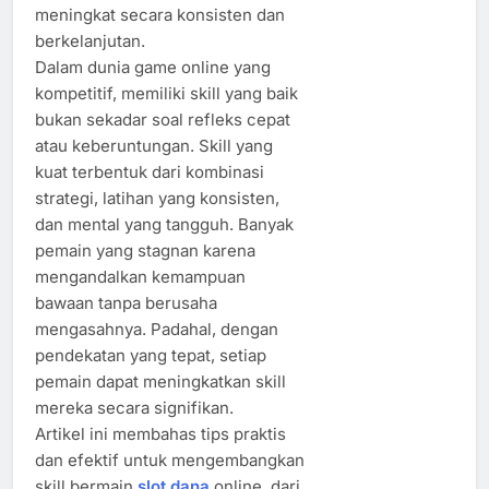
meningkat secara konsisten dan
berkelanjutan.
Dalam dunia game online yang
kompetitif, memiliki skill yang baik
bukan sekadar soal refleks cepat
atau keberuntungan. Skill yang
kuat terbentuk dari kombinasi
strategi, latihan yang konsisten,
dan mental yang tangguh. Banyak
pemain yang stagnan karena
mengandalkan kemampuan
bawaan tanpa berusaha
mengasahnya. Padahal, dengan
pendekatan yang tepat, setiap
pemain dapat meningkatkan skill
mereka secara signifikan.
Artikel ini membahas tips praktis
dan efektif untuk mengembangkan
skill bermain
slot dana
online, dari