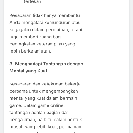
tertekan.
Kesabaran tidak hanya membantu
Anda mengatasi kemunduran atau
kegagalan dalam permainan, tetapi
juga memberi ruang bagi
peningkatan keterampilan yang
lebih berkelanjutan.
3.
Menghadapi Tantangan dengan
Mental yang Kuat
Kesabaran dan ketekunan bekerja
bersama untuk mengembangkan
mental yang kuat dalam bermain
game. Dalam game online,
tantangan adalah bagian dari
pengalaman, baik itu dalam bentuk
musuh yang lebih kuat, permainan