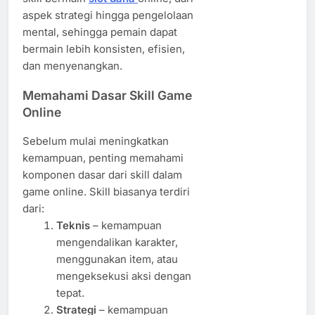
aspek strategi hingga pengelolaan
mental, sehingga pemain dapat
bermain lebih konsisten, efisien,
dan menyenangkan.
Memahami Dasar Skill Game
Online
Sebelum mulai meningkatkan
kemampuan, penting memahami
komponen dasar dari skill dalam
game online. Skill biasanya terdiri
dari:
Teknis
– kemampuan
mengendalikan karakter,
menggunakan item, atau
mengeksekusi aksi dengan
tepat.
Strategi
– kemampuan