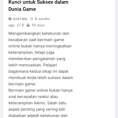
Kunci untuk Sukses dalam
Dunia Game
6e81dde
8 months
ago
0
10 mins
Mengembangkan ketekunan dan
kesabaran saat bermain game
online bukan hanya meningkatkan
keterampilan, tetapi juga
memberikan pengalaman yang
lebih memuaskan. Pelajari
bagaimana kedua sikap ini dapat
membuat Anda lebih sukses dalam
bermain game.
Bermain game online bukan hanya
soal kecepatan reaksi atau
keterampilan teknis. Salah satu
aspek penting yang sering kali
diabaikan adalah ketekunan dan