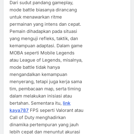
Dari sudut pandang gameplay,
mode battle biasanya dirancang
untuk menawarkan ritme
permainan yang intens dan cepat.
Pemain dihadapkan pada situasi
yang menguji refleks, taktik, dan
kemampuan adaptasi. Dalam game
MOBA seperti Mobile Legends
atau League of Legends, misalnya,
mode battle tidak hanya
mengandalkan kemampuan
menyerang, tetapi juga kerja sama
tim, pembacaan map, serta timing
dalam melakukan inisiasi atau
bertahan. Sementara itu,
link
kaya787
FPS seperti Valorant atau
Call of Duty menghadirkan
dinamika pertempuran yang jauh
lebih cepat dan menuntut akurasi