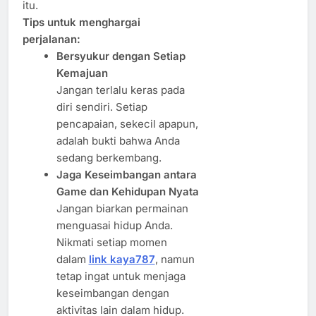
itu.
Tips untuk menghargai
perjalanan:
Bersyukur dengan Setiap
Kemajuan
Jangan terlalu keras pada
diri sendiri. Setiap
pencapaian, sekecil apapun,
adalah bukti bahwa Anda
sedang berkembang.
Jaga Keseimbangan antara
Game dan Kehidupan Nyata
Jangan biarkan permainan
menguasai hidup Anda.
Nikmati setiap momen
dalam
link kaya787
, namun
tetap ingat untuk menjaga
keseimbangan dengan
aktivitas lain dalam hidup.