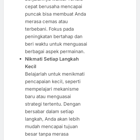
cepat berusaha mencapai
puncak bisa membuat Anda
merasa cemas atau
terbebani. Fokus pada
peningkatan bertahap dan
beri waktu untuk menguasai
berbagai aspek permainan.
Nikmati Setiap Langkah
Kecil
Belajarlah untuk menikmati
pencapaian kecil, seperti
mempelajari mekanisme
baru atau menguasai
strategi tertentu. Dengan
bersabar dalam setiap
langkah, Anda akan lebih
mudah mencapai tujuan
besar tanpa merasa