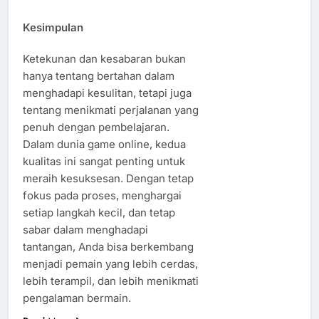
Kesimpulan
Ketekunan dan kesabaran bukan
hanya tentang bertahan dalam
menghadapi kesulitan, tetapi juga
tentang menikmati perjalanan yang
penuh dengan pembelajaran.
Dalam dunia game online, kedua
kualitas ini sangat penting untuk
meraih kesuksesan. Dengan tetap
fokus pada proses, menghargai
setiap langkah kecil, dan tetap
sabar dalam menghadapi
tantangan, Anda bisa berkembang
menjadi pemain yang lebih cerdas,
lebih terampil, dan lebih menikmati
pengalaman bermain.