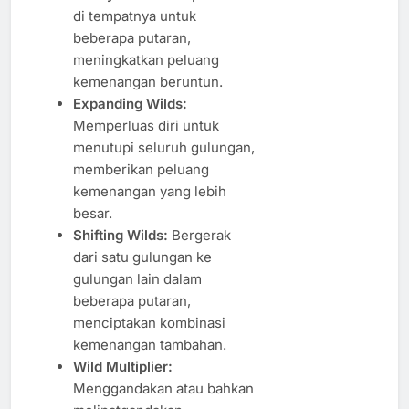
di tempatnya untuk
beberapa putaran,
meningkatkan peluang
kemenangan beruntun.
Expanding Wilds:
Memperluas diri untuk
menutupi seluruh gulungan,
memberikan peluang
kemenangan yang lebih
besar.
Shifting Wilds:
Bergerak
dari satu gulungan ke
gulungan lain dalam
beberapa putaran,
menciptakan kombinasi
kemenangan tambahan.
Wild Multiplier:
Menggandakan atau bahkan