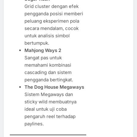
Grid cluster dengan efek
pengganda posisi memberi
peluang eksperimen pola
secara mendalam, cocok
untuk analisis simbol
bertumpuk.
Mahjong Ways 2
Sangat pas untuk
memahami kombinasi
cascading dan sistem
pengganda bertingkat.
The Dog House Megaways
Sistem Megaways dan
sticky wild membuatnya
ideal untuk uji coba
pengaruh reel terhadap
paylines.