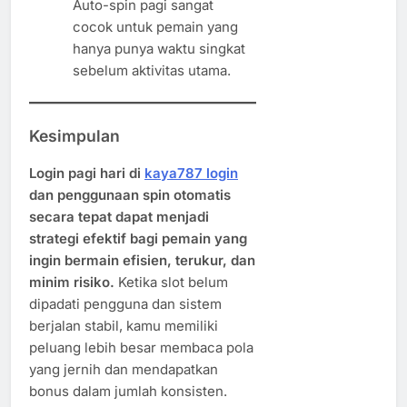
Auto-spin pagi sangat
cocok untuk pemain yang
hanya punya waktu singkat
sebelum aktivitas utama.
Kesimpulan
Login pagi hari di
kaya787 login
dan penggunaan spin otomatis
secara tepat dapat menjadi
strategi efektif bagi pemain yang
ingin bermain efisien, terukur, dan
minim risiko.
Ketika slot belum
dipadati pengguna dan sistem
berjalan stabil, kamu memiliki
peluang lebih besar membaca pola
yang jernih dan mendapatkan
bonus dalam jumlah konsisten.