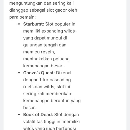
menguntungkan dan sering kali
dianggap sebagai slot gacor oleh
para pemain:
Starburst:
Slot populer ini
memiliki expanding wilds
yang dapat muncul di
gulungan tengah dan
memicu respin,
meningkatkan peluang
kemenangan besar.
Gonzo’s Quest:
Dikenal
dengan fitur cascading
reels dan wilds, slot ini
sering kali memberikan
kemenangan beruntun yang
besar.
Book of Dead:
Slot dengan
volatilitas tinggi ini memiliki
wilds yang juga berfungsi