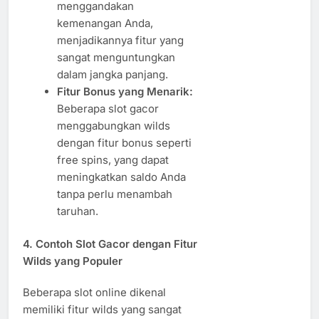
menggandakan
kemenangan Anda,
menjadikannya fitur yang
sangat menguntungkan
dalam jangka panjang.
Fitur Bonus yang Menarik:
Beberapa slot gacor
menggabungkan wilds
dengan fitur bonus seperti
free spins, yang dapat
meningkatkan saldo Anda
tanpa perlu menambah
taruhan.
4. Contoh Slot Gacor dengan Fitur
Wilds yang Populer
Beberapa slot online dikenal
memiliki fitur wilds yang sangat