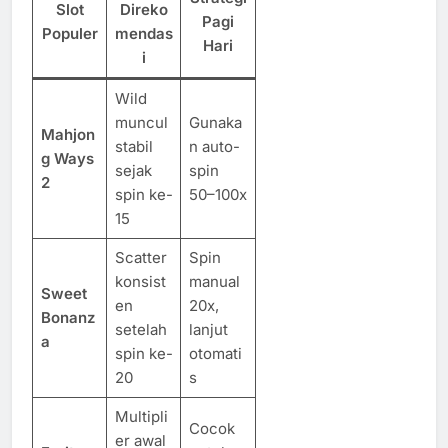
Slot
Direko
Pagi
Populer
mendas
Hari
i
Wild
muncul
Gunaka
Mahjon
stabil
n auto-
g Ways
sejak
spin
2
spin ke-
50–100x
15
Scatter
Spin
konsist
manual
Sweet
en
20x,
Bonanz
setelah
lanjut
a
spin ke-
otomati
20
s
Multipli
Cocok
er awal