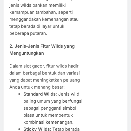
jenis wilds bahkan memiliki
kemampuan tambahan, seperti
menggandakan kemenangan atau
tetap berada di layar untuk
beberapa putaran.
2. Jenis-Jenis Fitur Wilds yang
Menguntungkan
Dalam slot gacor, fitur wilds hadir
dalam berbagai bentuk dan variasi
yang dapat meningkatkan peluang
Anda untuk menang besar:
Standard Wilds:
Jenis wild
paling umum yang berfungsi
sebagai pengganti simbol
biasa untuk membentuk
kombinasi kemenangan.
Sticky Wilds:
Tetap berada