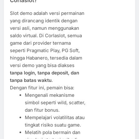
Corlaslot?
Slot demo adalah versi permainan
yang dirancang identik dengan
versi asli, namun menggunakan
saldo virtual. Di Corlaslot, semua
game dari provider ternama
seperti Pragmatic Play, PG Soft,
hingga Habanero, tersedia dalam
versi demo yang bisa diakses
tanpa login, tanpa deposit, dan
tanpa batas waktu
.
Dengan fitur ini, pemain bisa:
Mengenali mekanisme
simbol seperti wild, scatter,
dan fitur bonus.
Mempelajari volatilitas atau
tingkat risiko suatu game.
Melatih pola bermain dan