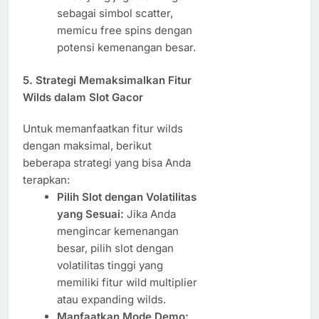
sebagai simbol scatter,
memicu free spins dengan
potensi kemenangan besar.
5. Strategi Memaksimalkan Fitur
Wilds dalam Slot Gacor
Untuk memanfaatkan fitur wilds
dengan maksimal, berikut
beberapa strategi yang bisa Anda
terapkan:
Pilih Slot dengan Volatilitas
yang Sesuai:
Jika Anda
mengincar kemenangan
besar, pilih slot dengan
volatilitas tinggi yang
memiliki fitur wild multiplier
atau expanding wilds.
Manfaatkan Mode Demo: