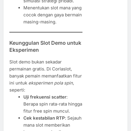
simulasi strategi pribadi.
Menentukan slot mana yang
cocok dengan gaya bermain
masing-masing.
Keunggulan Slot Demo untuk
Eksperimen
Slot demo bukan sekadar
permainan gratis. Di Corlaslot,
banyak pemain memanfaatkan fitur
ini untuk
eksperimen pola spin
,
seperti:
Uji frekuensi scatter
:
Berapa spin rata-rata hingga
fitur free spin muncul.
Cek kestabilan RTP
: Sejauh
mana slot memberikan