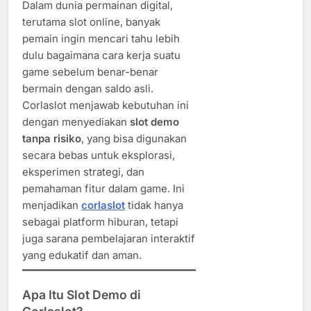
Dalam dunia permainan digital,
terutama slot online, banyak
pemain ingin mencari tahu lebih
dulu bagaimana cara kerja suatu
game sebelum benar-benar
bermain dengan saldo asli.
Corlaslot menjawab kebutuhan ini
dengan menyediakan
slot demo
tanpa risiko
, yang bisa digunakan
secara bebas untuk eksplorasi,
eksperimen strategi, dan
pemahaman fitur dalam game. Ini
menjadikan
corlaslot
tidak hanya
sebagai platform hiburan, tetapi
juga sarana pembelajaran interaktif
yang edukatif dan aman.
Apa Itu Slot Demo di