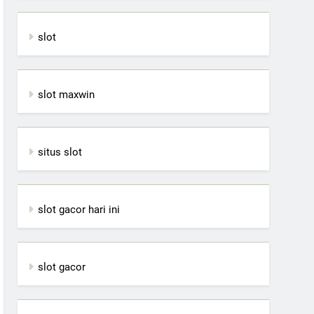
slot
slot maxwin
situs slot
slot gacor hari ini
slot gacor