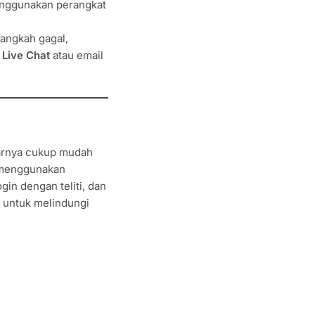
enggunakan perangkat
angkah gagal,
r
Live Chat
atau email
narnya cukup mudah
a menggunakan
in dengan teliti, dan
 untuk melindungi