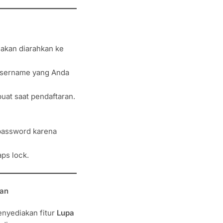
 akan diarahkan ke
username yang Anda
uat saat pendaftaran.
 password karena
ps lock.
kan
enyediakan fitur
Lupa