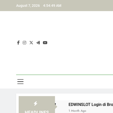
Skip
August 7, 2026
4:54:50 AM
to
content
Mum
Dapatkan 
natif dengan Tepat
EDWINSLOT Login di Browser Mobile 
1 Month Ago
HEADLINES