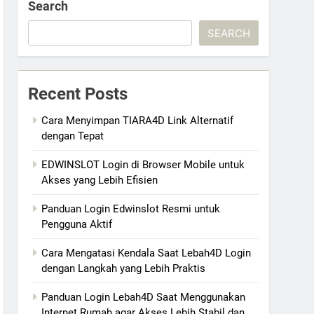
Search
SEARCH
Recent Posts
Cara Menyimpan TIARA4D Link Alternatif
dengan Tepat
EDWINSLOT Login di Browser Mobile untuk
Akses yang Lebih Efisien
Panduan Login Edwinslot Resmi untuk
Pengguna Aktif
Cara Mengatasi Kendala Saat Lebah4D Login
dengan Langkah yang Lebih Praktis
Panduan Login Lebah4D Saat Menggunakan
Internet Rumah agar Akses Lebih Stabil dan