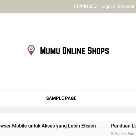
EDWINSLOT Login di Browser M
Panduan Login 
Cara Mengatasi Kendala Saat Lebah4D Log
Cara Menyimpan 
EDWINSLOT Login di Browser M
Panduan Login 
u Online Shops
Produk Terbaik Dengan Harga Bersaing Di Mumu Online Shops.
Cara Mengatasi Kendala Saat Lebah4D Log
SAMPLE PAGE
untuk Akses yang Lebih Efisien
Panduan Login Edwinsl
2 Months Ago