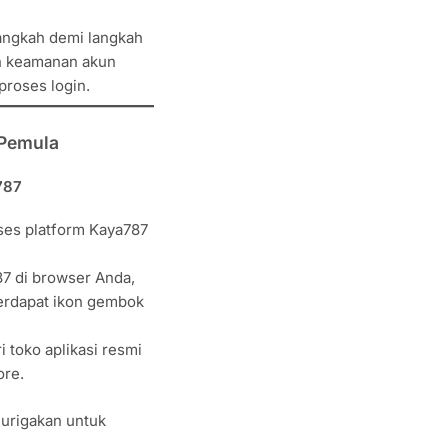
angkah demi langkah
an keamanan akun
proses login.
 Pemula
787
es platform Kaya787
7 di browser Anda,
terdapat ikon gembok
 toko aplikasi resmi
ore.
curigakan untuk