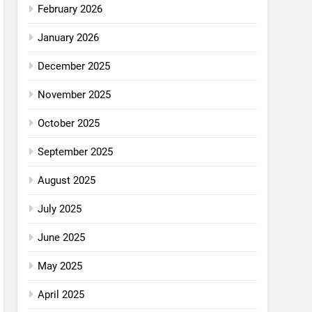
February 2026
January 2026
December 2025
November 2025
October 2025
September 2025
August 2025
July 2025
June 2025
May 2025
April 2025