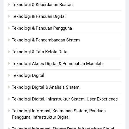
Teknologi & Kecerdasan Buatan
Teknologi & Panduan Digital
Teknologi & Panduan Pengguna
Teknologi & Pengembangan Sistem
Teknologi & Tata Kelola Data
Teknologi Akses Digital & Pemecahan Masalah
Teknologi Digital
Teknologi Digital & Analisis Sistem
Teknologi Digital, Infrastruktur Sistem, User Experience
Teknologi Informasi, Keamanan Sistem, Panduan
Pengguna, Infrastruktur Digital