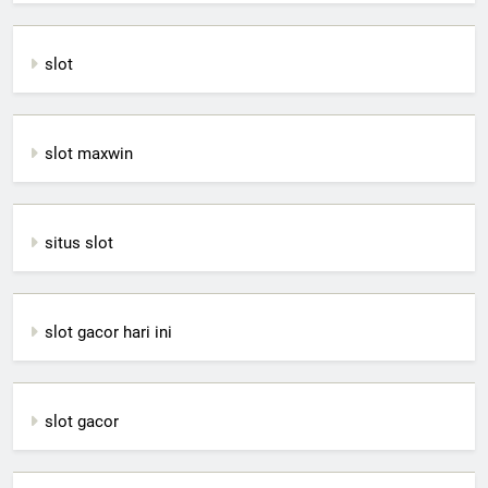
slot
slot maxwin
situs slot
slot gacor hari ini
slot gacor