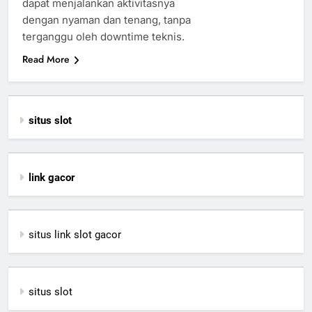
dapat menjalankan aktivitasnya
dengan nyaman dan tenang, tanpa
terganggu oleh downtime teknis.
Read More
situs slot
link gacor
situs link slot gacor
situs slot