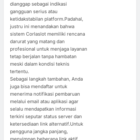
dianggap sebagai indikasi
gangguan serius atau
ketidakstabilan platform.Padahal,
justru ini menandakan bahwa
sistem Corlaslot memiliki rencana
darurat yang matang dan
profesional untuk menjaga layanan
tetap berjalan tanpa hambatan
meski dalam kondisi teknis
tertentu.
Sebagai langkah tambahan, Anda
juga bisa mendaftar untuk
menerima notifikasi pembaruan
melalui email atau aplikasi agar
selalu mendapatkan informasi
terkini seputar status server dan
ketersediaan link alternatif.Untuk
pengguna jangka panjang,
menyimpan beberapa link aktif