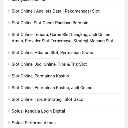
Slot Online | Analisis Data | Rekomendasi Slot
Slot Online Slot Gacor Panduan Bermain
Slot Online Terbaru, Game Slot Lengkap, Judi Online
Aman, Provider Slot Terpercaya, Strategi Menang Slot
Slot Online, Hiburan Slot, Permainan Gratis
Slot Online, Judi Online, Tips & Trik Slot
Slot Online, Permainan Kasino
Slot Online, Permainan Kasino, Judi Online
Slot Online, Tips & Strategi, Slot Gacor
Solusi Kendala Login Digital
Solusi Performa Akses