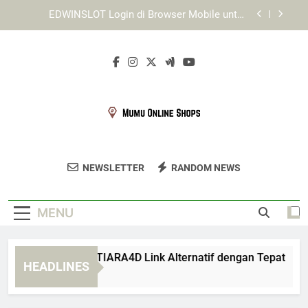
Skip
Panduan Login Edwinslot Resmi untuk Pengguna
to
Aktif
content
Cara Mengatasi Kendala Saat Lebah4D Login
dengan Langkah yang Lebih Praktis
Cara Menyimpan TIARA4D Link Alternatif dengan
Tepat
EDWINSLOT Login di Browser Mobile untuk
Akses yang Lebih Efisien
Panduan Login Edwinslot Resmi untuk Pengguna
Aktif
Mumu Online
Dapatkan Produk Terbaik Dengan Harga
Cara Mengatasi Kendala Saat Lebah4D Login
NEWSLETTER
RANDOM NEWS
Shops
dengan Langkah yang Lebih Praktis
Bersaing Di Mumu Online Shops.
MENU
ra Menyimpan TIARA4D Link Alternatif dengan Tepat
E
HEADLINES
Weeks Ago
1