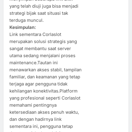
yang telah diuji juga bisa menjadi
strategi bijak saat situasi tak
terduga muncul.
Kesimpulan:
Link sementara Corlaslot
merupakan solusi strategis yang
sangat membantu saat server
utama sedang menjalani proses
maintenance.Tautan ini
menawarkan akses stabil, tampilan
familiar, dan keamanan yang tetap
terjaga agar pengguna tidak
kehilangan konektivitas.Platform
yang profesional seperti Corlaslot
memahami pentingnya
ketersediaan akses penuh waktu,
dan dengan hadirnya link
sementara ini, pengguna tetap