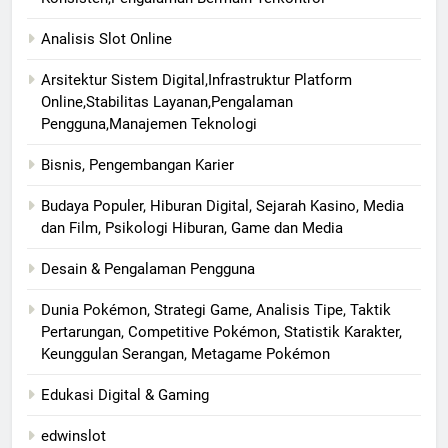
Analisis Slot Online
Arsitektur Sistem Digital,Infrastruktur Platform
Online,Stabilitas Layanan,Pengalaman
Pengguna,Manajemen Teknologi
Bisnis, Pengembangan Karier
Budaya Populer, Hiburan Digital, Sejarah Kasino, Media
dan Film, Psikologi Hiburan, Game dan Media
Desain & Pengalaman Pengguna
Dunia Pokémon, Strategi Game, Analisis Tipe, Taktik
Pertarungan, Competitive Pokémon, Statistik Karakter,
Keunggulan Serangan, Metagame Pokémon
Edukasi Digital & Gaming
edwinslot