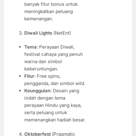
banyak fitur bonus untuk
meningkatkan peluang
kemenangan.
Diwali Lights
(NetEnt)
Tema
: Perayaan Diwali,
festival cahaya yang penuh
warna dan simbol
keberuntungan.
Fitur
: Free spins,
pengganda, dan simbol wild.
Keunggulan
: Desain yang
indah dengan tema
perayaan Hindu yang kaya,
serta peluang untuk
memenangkan hadiah besar.
Oktoberfest
(Pragmatic