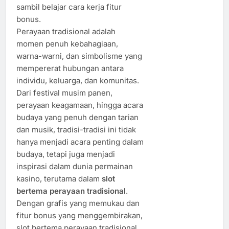
sambil belajar cara kerja fitur
bonus.
Perayaan tradisional adalah
momen penuh kebahagiaan,
warna-warni, dan simbolisme yang
mempererat hubungan antara
individu, keluarga, dan komunitas.
Dari festival musim panen,
perayaan keagamaan, hingga acara
budaya yang penuh dengan tarian
dan musik, tradisi-tradisi ini tidak
hanya menjadi acara penting dalam
budaya, tetapi juga menjadi
inspirasi dalam dunia permainan
kasino, terutama dalam
slot
bertema perayaan tradisional
.
Dengan grafis yang memukau dan
fitur bonus yang menggembirakan,
slot bertema perayaan tradisional