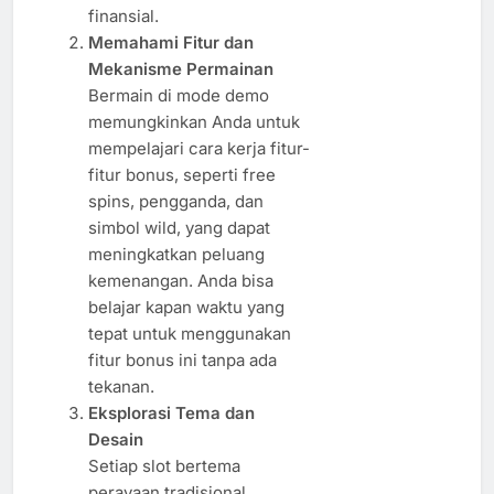
finansial.
Memahami Fitur dan
Mekanisme Permainan
Bermain di mode demo
memungkinkan Anda untuk
mempelajari cara kerja fitur-
fitur bonus, seperti free
spins, pengganda, dan
simbol wild, yang dapat
meningkatkan peluang
kemenangan. Anda bisa
belajar kapan waktu yang
tepat untuk menggunakan
fitur bonus ini tanpa ada
tekanan.
Eksplorasi Tema dan
Desain
Setiap slot bertema
perayaan tradisional