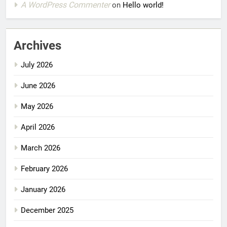
A WordPress Commenter
on
Hello world!
Archives
July 2026
June 2026
May 2026
April 2026
March 2026
February 2026
January 2026
December 2025