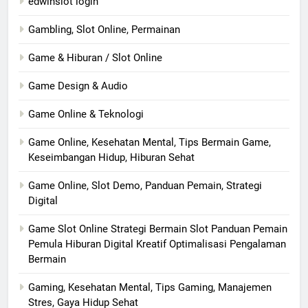
edwinslot login
Gambling, Slot Online, Permainan
Game & Hiburan / Slot Online
Game Design & Audio
Game Online & Teknologi
Game Online, Kesehatan Mental, Tips Bermain Game,
Keseimbangan Hidup, Hiburan Sehat
Game Online, Slot Demo, Panduan Pemain, Strategi
Digital
Game Slot Online Strategi Bermain Slot Panduan Pemain
Pemula Hiburan Digital Kreatif Optimalisasi Pengalaman
Bermain
Gaming, Kesehatan Mental, Tips Gaming, Manajemen
Stres, Gaya Hidup Sehat