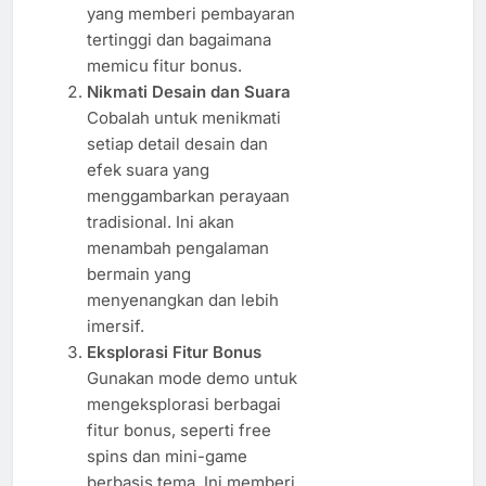
yang memberi pembayaran
tertinggi dan bagaimana
memicu fitur bonus.
Nikmati Desain dan Suara
Cobalah untuk menikmati
setiap detail desain dan
efek suara yang
menggambarkan perayaan
tradisional. Ini akan
menambah pengalaman
bermain yang
menyenangkan dan lebih
imersif.
Eksplorasi Fitur Bonus
Gunakan mode demo untuk
mengeksplorasi berbagai
fitur bonus, seperti free
spins dan mini-game
berbasis tema. Ini memberi