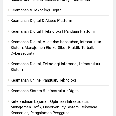
Keamanan & Teknologi Digital
Keamanan Digital & Akses Platform
Keamanan Digital | Teknologi | Panduan Platform
Keamanan Digital, Audit dan Kepatuhan, Infrastruktur
Sistem, Manajemen Risiko Siber, Praktik Terbaik
Cybersecurity
Keamanan Digital, Teknologi Informasi, Infrastruktur
Sistem
Keamanan Online, Panduan, Teknologi
Keamanan Sistem & Infrastruktur Digital
Ketersediaan Layanan, Optimasi Infrastruktur,
Manajemen Trafik, Observability Sistem, Rekayasa
Keandalan, Pengalaman Pengguna