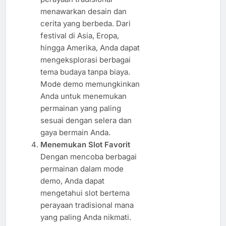
menawarkan desain dan
cerita yang berbeda. Dari
festival di Asia, Eropa,
hingga Amerika, Anda dapat
mengeksplorasi berbagai
tema budaya tanpa biaya.
Mode demo memungkinkan
Anda untuk menemukan
permainan yang paling
sesuai dengan selera dan
gaya bermain Anda.
Menemukan Slot Favorit
Dengan mencoba berbagai
permainan dalam mode
demo, Anda dapat
mengetahui slot bertema
perayaan tradisional mana
yang paling Anda nikmati.