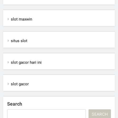
slot maxwin
situs slot
slot gacor hari ini
slot gacor
Search
SEARCH