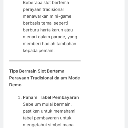
Beberapa slot bertema
perayaan tradisional
menawarkan mini-game
berbasis tema, seperti
berburu harta karun atau
menari dalam parade, yang
memberi hadiah tambahan
kepada pemain.
Tips Bermain Slot Bertema
Perayaan Tradisional dalam Mode
Demo
Pahami Tabel Pembayaran
Sebelum mulai bermain,
pastikan untuk memahami
tabel pembayaran untuk
mengetahui simbol mana