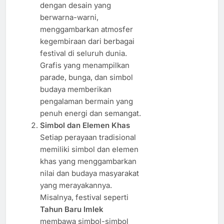
dengan desain yang
berwarna-warni,
menggambarkan atmosfer
kegembiraan dari berbagai
festival di seluruh dunia.
Grafis yang menampilkan
parade, bunga, dan simbol
budaya memberikan
pengalaman bermain yang
penuh energi dan semangat.
Simbol dan Elemen Khas
Setiap perayaan tradisional
memiliki simbol dan elemen
khas yang menggambarkan
nilai dan budaya masyarakat
yang merayakannya.
Misalnya, festival seperti
Tahun Baru Imlek
membawa simbol-simbol