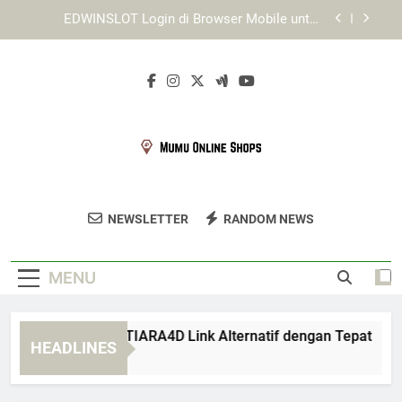
Skip
Panduan Login Edwinslot Resmi untuk Pengguna
to
Aktif
content
Cara Mengatasi Kendala Saat Lebah4D Login
dengan Langkah yang Lebih Praktis
Cara Menyimpan TIARA4D Link Alternatif dengan
Tepat
EDWINSLOT Login di Browser Mobile untuk
Akses yang Lebih Efisien
Panduan Login Edwinslot Resmi untuk Pengguna
Aktif
Mumu Online
Dapatkan Produk Terbaik Dengan Harga
Cara Mengatasi Kendala Saat Lebah4D Login
NEWSLETTER
RANDOM NEWS
Shops
dengan Langkah yang Lebih Praktis
Bersaing Di Mumu Online Shops.
MENU
ra Menyimpan TIARA4D Link Alternatif dengan Tepat
E
HEADLINES
Weeks Ago
1 