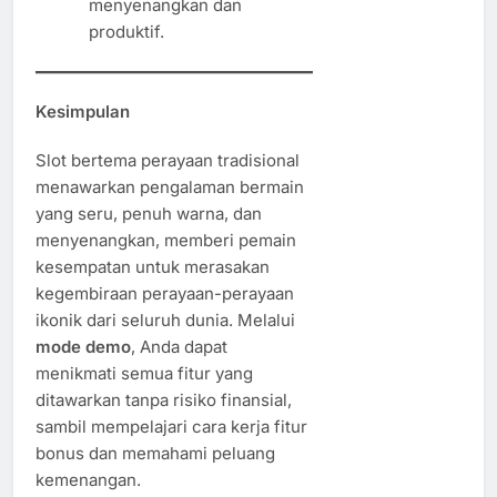
menyenangkan dan
produktif.
Kesimpulan
Slot bertema perayaan tradisional
menawarkan pengalaman bermain
yang seru, penuh warna, dan
menyenangkan, memberi pemain
kesempatan untuk merasakan
kegembiraan perayaan-perayaan
ikonik dari seluruh dunia. Melalui
mode demo
, Anda dapat
menikmati semua fitur yang
ditawarkan tanpa risiko finansial,
sambil mempelajari cara kerja fitur
bonus dan memahami peluang
kemenangan.