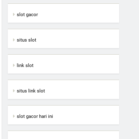
slot gacor
situs slot
link slot
situs link slot
slot gacor hari ini