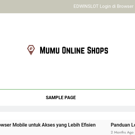
EDWINSLOT Login di Browser M
Panduan Login 
Cara Mengatasi Kendala Saat Lebah4D Log
Cara Menyimpan 
EDWINSLOT Login di Browser M
Panduan Login 
u Online Shops
Produk Terbaik Dengan Harga Bersaing Di Mumu Online Shops.
Cara Mengatasi Kendala Saat Lebah4D Log
SAMPLE PAGE
untuk Akses yang Lebih Efisien
Panduan Login Edwinsl
2 Months Ago