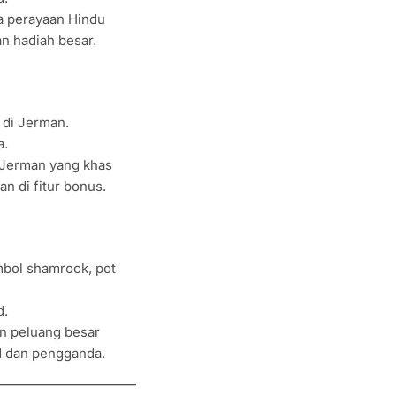
a perayaan Hindu
n hadiah besar.
l di Jerman.
a.
 Jerman yang khas
 di fitur bonus.
mbol shamrock, pot
d.
an peluang besar
d dan pengganda.