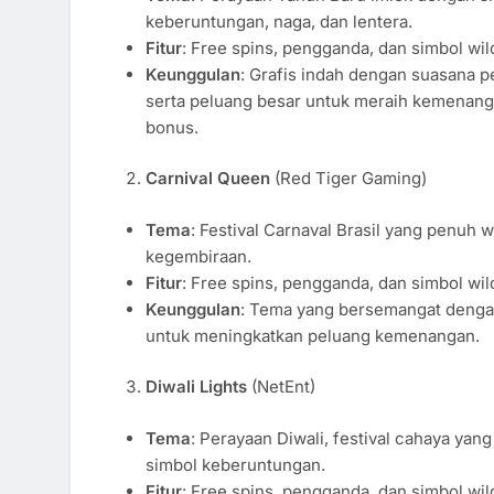
keberuntungan, naga, dan lentera.
Fitur
: Free spins, pengganda, dan simbol wil
Keunggulan
: Grafis indah dengan suasana p
serta peluang besar untuk meraih kemenanga
bonus.
Carnival Queen
(Red Tiger Gaming)
Tema
: Festival Carnaval Brasil yang penuh 
kegembiraan.
Fitur
: Free spins, pengganda, dan simbol wil
Keunggulan
: Tema yang bersemangat dengan
untuk meningkatkan peluang kemenangan.
Diwali Lights
(NetEnt)
Tema
: Perayaan Diwali, festival cahaya ya
simbol keberuntungan.
Fitur
: Free spins, pengganda, dan simbol wil