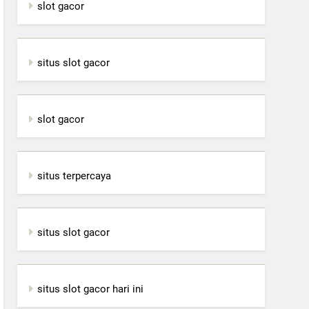
slot gacor
situs slot gacor
slot gacor
situs terpercaya
situs slot gacor
situs slot gacor hari ini