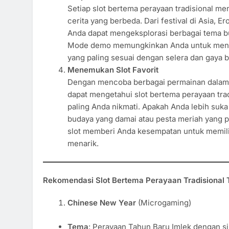
Setiap slot bertema perayaan tradisional m
cerita yang berbeda. Dari festival di Asia, E
Anda dapat mengeksplorasi berbagai tema bu
Mode demo memungkinkan Anda untuk men
yang paling sesuai dengan selera dan gaya 
Menemukan Slot Favorit
Dengan mencoba berbagai permainan dala
dapat mengetahui slot bertema perayaan tra
paling Anda nikmati. Apakah Anda lebih suk
budaya yang damai atau pesta meriah yang 
slot memberi Anda kesempatan untuk memili
menarik.
Rekomendasi Slot Bertema Perayaan Tradisional 
Chinese New Year
(Microgaming)
Tema
: Perayaan Tahun Baru Imlek dengan s