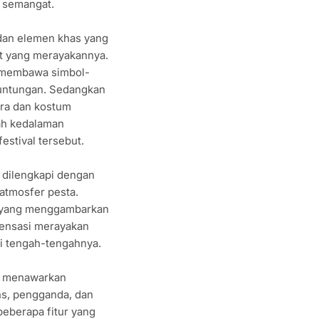
 semangat.
 dan elemen khas yang
t yang merayakannya.
membawa simbol-
eruntungan. Sedangkan
ra dan kostum
ah kedalaman
estival tersebut.
i dilengkapi dengan
atmosfer pesta.
ra yang menggambarkan
sensasi merayakan
i tengah-tengahnya.
li menawarkan
ns, pengganda, dan
eberapa fitur yang