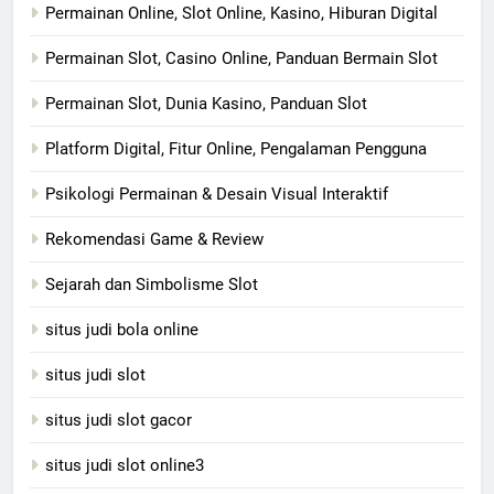
Permainan Online, Slot Online, Kasino, Hiburan Digital
Permainan Slot, Casino Online, Panduan Bermain Slot
Permainan Slot, Dunia Kasino, Panduan Slot
Platform Digital, Fitur Online, Pengalaman Pengguna
Psikologi Permainan & Desain Visual Interaktif
Rekomendasi Game & Review
Sejarah dan Simbolisme Slot
situs judi bola online
situs judi slot
situs judi slot gacor
situs judi slot online3