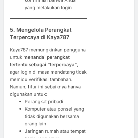
konfirmasi bahwa Anda
yang melakukan login
5. Mengelola Perangkat
Terpercaya di Kaya787
Kaya787 memungkinkan pengguna
untuk
menandai perangkat
tertentu sebagai “terpercaya”
,
agar login di masa mendatang tidak
memicu verifikasi tambahan.
Namun, fitur ini sebaiknya hanya
digunakan untuk:
Perangkat pribadi
Komputer atau ponsel yang
tidak digunakan bersama
orang lain
Jaringan rumah atau tempat