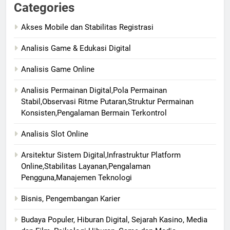
Categories
Akses Mobile dan Stabilitas Registrasi
Analisis Game & Edukasi Digital
Analisis Game Online
Analisis Permainan Digital,Pola Permainan
Stabil,Observasi Ritme Putaran,Struktur Permainan
Konsisten,Pengalaman Bermain Terkontrol
Analisis Slot Online
Arsitektur Sistem Digital,Infrastruktur Platform
Online,Stabilitas Layanan,Pengalaman
Pengguna,Manajemen Teknologi
Bisnis, Pengembangan Karier
Budaya Populer, Hiburan Digital, Sejarah Kasino, Media