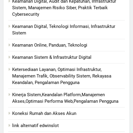
Keamanan Digital, Audit dan Kepatuhan, Infrastruktur
Sistem, Manajemen Risiko Siber, Praktik Terbaik
Cybersecurity
Keamanan Digital, Teknologi Informasi, Infrastruktur
Sistem
Keamanan Online, Panduan, Teknologi
Keamanan Sistem & Infrastruktur Digital
Ketersediaan Layanan, Optimasi Infrastruktur,
Manajemen Trafik, Observability Sistem, Rekayasa
Keandalan, Pengalaman Pengguna
Kinerja Sistem,Keandalan Platform,Manajemen
Akses,Optimasi Performa Web,Pengalaman Pengguna
Koneksi Rumah dan Akses Akun
link alternatif edwinslot