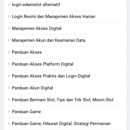
login edwinslot alternatif
Login Resmi dan Manajemen Akses Harian
Manajemen Akses Digital
Manajemen Akun dan Keamanan Data
Panduan Akses
Panduan Akses Platform Digital
Panduan Akses Praktis dan Login Digital
Panduan Akun Digital
Panduan Bermain Slot, Tips dan Trik Slot, Mesin Slot
Panduan Game
Panduan Game, Hiburan Digital, Strategi Permainan