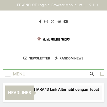
Skip
Panduan Login Edwinslot Resmi untuk Pengguna
to
Aktif
content
Cara Mengatasi Kendala Saat Lebah4D Login
dengan Langkah yang Lebih Praktis
Cara Menyimpan TIARA4D Link Alternatif dengan
Tepat
EDWINSLOT Login di Browser Mobile untuk
Akses yang Lebih Efisien
Panduan Login Edwinslot Resmi untuk Pengguna
Aktif
Mumu Online
Dapatkan Produk Terbaik Dengan Harga
Cara Mengatasi Kendala Saat Lebah4D Login
NEWSLETTER
RANDOM NEWS
Shops
dengan Langkah yang Lebih Praktis
Bersaing Di Mumu Online Shops.
MENU
ra Menyimpan TIARA4D Link Alternatif dengan Tepat
E
HEADLINES
Weeks Ago
1 