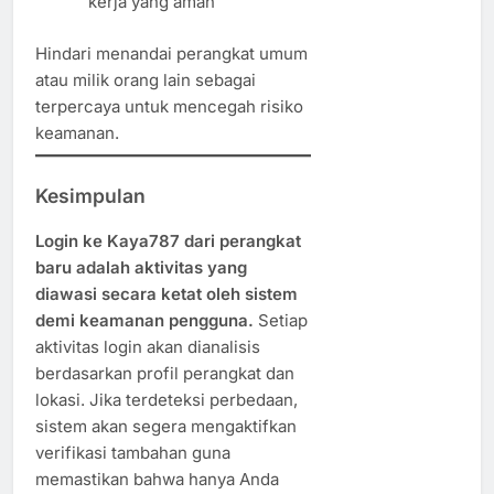
kerja yang aman
Hindari menandai perangkat umum
atau milik orang lain sebagai
terpercaya untuk mencegah risiko
keamanan.
Kesimpulan
Login ke Kaya787 dari perangkat
baru adalah aktivitas yang
diawasi secara ketat oleh sistem
demi keamanan pengguna.
Setiap
aktivitas login akan dianalisis
berdasarkan profil perangkat dan
lokasi. Jika terdeteksi perbedaan,
sistem akan segera mengaktifkan
verifikasi tambahan guna
memastikan bahwa hanya Anda