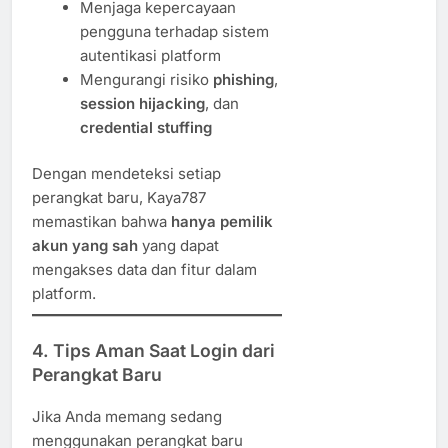
Menjaga kepercayaan
pengguna terhadap sistem
autentikasi platform
Mengurangi risiko
phishing
,
session hijacking
, dan
credential stuffing
Dengan mendeteksi setiap
perangkat baru, Kaya787
memastikan bahwa
hanya pemilik
akun yang sah
yang dapat
mengakses data dan fitur dalam
platform.
4. Tips Aman Saat Login dari
Perangkat Baru
Jika Anda memang sedang
menggunakan perangkat baru