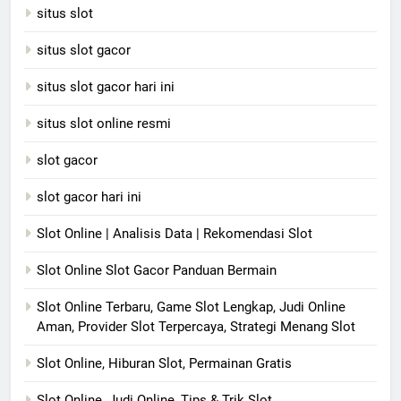
situs slot
situs slot gacor
situs slot gacor hari ini
situs slot online resmi
slot gacor
slot gacor hari ini
Slot Online | Analisis Data | Rekomendasi Slot
Slot Online Slot Gacor Panduan Bermain
Slot Online Terbaru, Game Slot Lengkap, Judi Online
Aman, Provider Slot Terpercaya, Strategi Menang Slot
Slot Online, Hiburan Slot, Permainan Gratis
Slot Online, Judi Online, Tips & Trik Slot