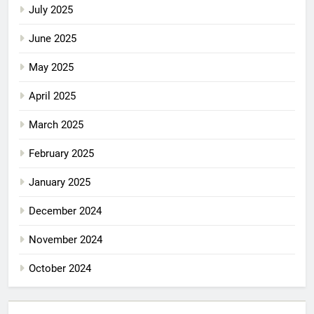
July 2025
June 2025
May 2025
April 2025
March 2025
February 2025
January 2025
December 2024
November 2024
October 2024