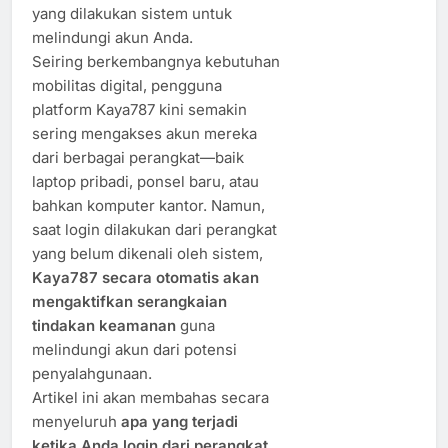
yang dilakukan sistem untuk
melindungi akun Anda.
Seiring berkembangnya kebutuhan
mobilitas digital, pengguna
platform Kaya787 kini semakin
sering mengakses akun mereka
dari berbagai perangkat—baik
laptop pribadi, ponsel baru, atau
bahkan komputer kantor. Namun,
saat login dilakukan dari perangkat
yang belum dikenali oleh sistem,
Kaya787 secara otomatis akan
mengaktifkan serangkaian
tindakan keamanan
guna
melindungi akun dari potensi
penyalahgunaan.
Artikel ini akan membahas secara
menyeluruh
apa yang terjadi
ketika Anda login dari perangkat