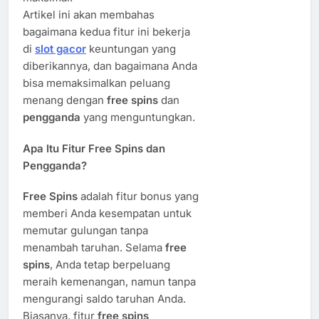
Artikel ini akan membahas
bagaimana kedua fitur ini bekerja
di
slot gacor
keuntungan yang
diberikannya, dan bagaimana Anda
bisa memaksimalkan peluang
menang dengan
free spins
dan
pengganda
yang menguntungkan.
Apa Itu Fitur Free Spins dan
Pengganda?
Free Spins
adalah fitur bonus yang
memberi Anda kesempatan untuk
memutar gulungan tanpa
menambah taruhan. Selama
free
spins
, Anda tetap berpeluang
meraih kemenangan, namun tanpa
mengurangi saldo taruhan Anda.
Biasanya, fitur
free spins