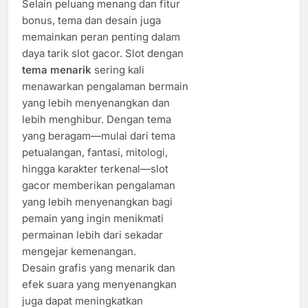
Selain peluang menang dan fitur
bonus, tema dan desain juga
memainkan peran penting dalam
daya tarik slot gacor. Slot dengan
tema menarik
sering kali
menawarkan pengalaman bermain
yang lebih menyenangkan dan
lebih menghibur. Dengan tema
yang beragam—mulai dari tema
petualangan, fantasi, mitologi,
hingga karakter terkenal—slot
gacor memberikan pengalaman
yang lebih menyenangkan bagi
pemain yang ingin menikmati
permainan lebih dari sekadar
mengejar kemenangan.
Desain grafis yang menarik dan
efek suara yang menyenangkan
juga dapat meningkatkan