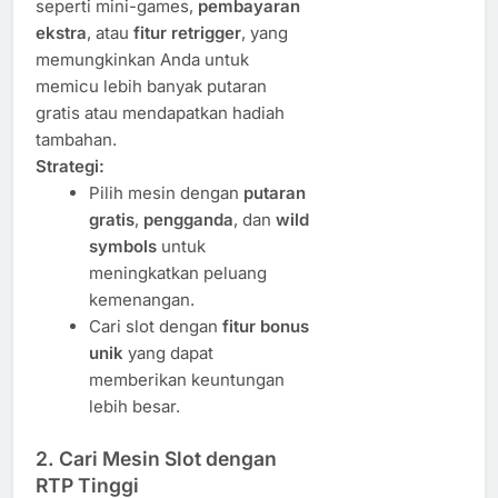
seperti mini-games,
pembayaran
ekstra
, atau
fitur retrigger
, yang
memungkinkan Anda untuk
memicu lebih banyak putaran
gratis atau mendapatkan hadiah
tambahan.
Strategi:
Pilih mesin dengan
putaran
gratis
,
pengganda
, dan
wild
symbols
untuk
meningkatkan peluang
kemenangan.
Cari slot dengan
fitur bonus
unik
yang dapat
memberikan keuntungan
lebih besar.
2.
Cari Mesin Slot dengan
RTP Tinggi