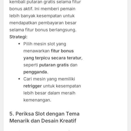
kembali putaran gratis selama fitur
bonus aktif. Ini memberi pemain
lebih banyak kesempatan untuk
mendapatkan pembayaran besar
selama fitur bonus berlangsung.
Strategi:
Pilih mesin slot yang
menawarkan
fitur bonus
yang terpicu secara teratur
,
seperti
putaran gratis
dan
pengganda
.
Cari mesin yang memiliki
retrigger
untuk kesempatan
lebih besar dalam meraih
kemenangan.
5.
Periksa Slot dengan Tema
Menarik dan Desain Kreatif