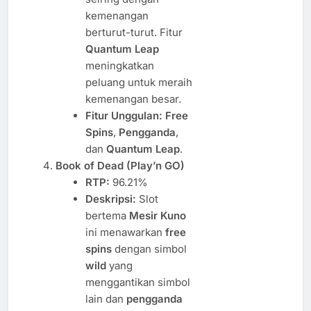
kemenangan
berturut-turut. Fitur
Quantum Leap
meningkatkan
peluang untuk meraih
kemenangan besar.
Fitur Unggulan:
Free
Spins
,
Pengganda
,
dan
Quantum Leap
.
Book of Dead (Play’n GO)
RTP:
96.21%
Deskripsi:
Slot
bertema
Mesir Kuno
ini menawarkan
free
spins
dengan simbol
wild
yang
menggantikan simbol
lain dan
pengganda