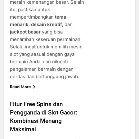
meraih kemenangan besar. Selain
itu, pastikan untuk
mempertimbangkan
tema
menarik
,
desain kreatif
, dan
jackpot besar
yang bisa
menambah keseruan permainan.
Selalu ingat untuk memilih mesin
slot yang sesuai dengan gaya
bermain Anda, dan nikmati
pengalaman bermain dengan
cerdas dan bertanggung jawab.
Read More
Fitur Free Spins dan
Pengganda di Slot Gacor:
Kombinasi Menang
Maksimal