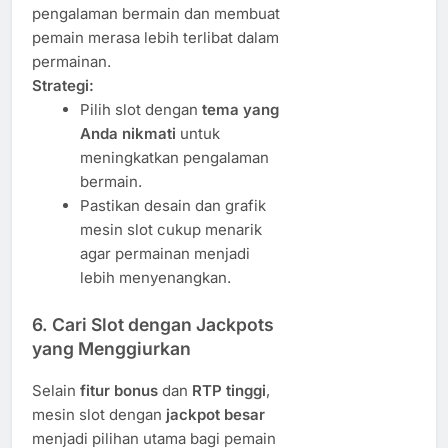
pengalaman bermain dan membuat
pemain merasa lebih terlibat dalam
permainan.
Strategi:
Pilih slot dengan
tema yang
Anda nikmati
untuk
meningkatkan pengalaman
bermain.
Pastikan desain dan grafik
mesin slot cukup menarik
agar permainan menjadi
lebih menyenangkan.
6.
Cari Slot dengan Jackpots
yang Menggiurkan
Selain
fitur bonus
dan
RTP tinggi
,
mesin slot dengan
jackpot besar
menjadi pilihan utama bagi pemain