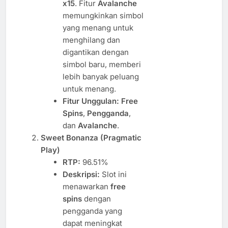
x15
. Fitur
Avalanche
memungkinkan simbol
yang menang untuk
menghilang dan
digantikan dengan
simbol baru, memberi
lebih banyak peluang
untuk menang.
Fitur Unggulan:
Free
Spins
,
Pengganda
,
dan
Avalanche
.
Sweet Bonanza (Pragmatic
Play)
RTP:
96.51%
Deskripsi:
Slot ini
menawarkan
free
spins
dengan
pengganda yang
dapat meningkat