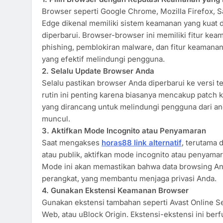
Browser seperti Google Chrome, Mozilla Firefox, Sa
Edge dikenal memiliki sistem keamanan yang kuat d
diperbarui. Browser-browser ini memiliki fitur kea
phishing, pemblokiran malware, dan fitur keamana
yang efektif melindungi pengguna.
2. Selalu Update Browser Anda
Selalu pastikan browser Anda diperbarui ke versi 
rutin ini penting karena biasanya mencakup patch
yang dirancang untuk melindungi pengguna dari a
muncul.
3. Aktifkan Mode Incognito atau Penyamaran
Saat mengakses
horas88 link alternatif
, terutama 
atau publik, aktifkan mode incognito atau penyama
Mode ini akan memastikan bahwa data browsing And
perangkat, yang membantu menjaga privasi Anda.
4. Gunakan Ekstensi Keamanan Browser
Gunakan ekstensi tambahan seperti Avast Online Se
Web, atau uBlock Origin. Ekstensi-ekstensi ini ber