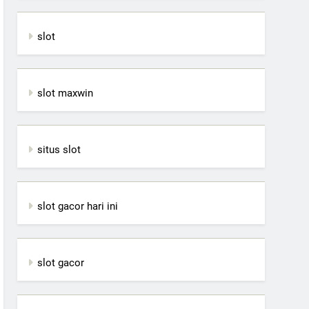
slot
slot maxwin
situs slot
slot gacor hari ini
slot gacor