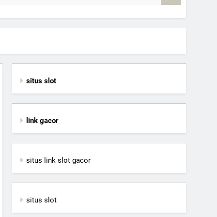
situs slot
link gacor
situs link slot gacor
situs slot