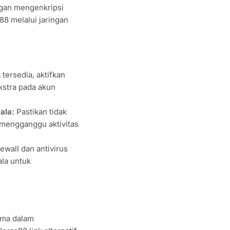
ngan mengenkripsi
88 melalui jaringan
 tersedia, aktifkan
kstra pada akun
ala:
Pastikan tidak
mengganggu aktivitas
ewall dan antivirus
ala untuk
ama dalam