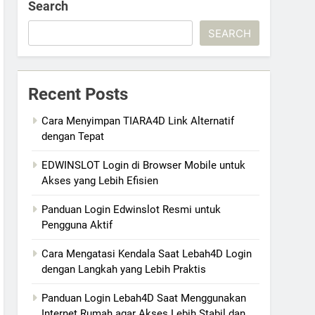
Search
SEARCH
Recent Posts
Cara Menyimpan TIARA4D Link Alternatif
dengan Tepat
EDWINSLOT Login di Browser Mobile untuk
Akses yang Lebih Efisien
Panduan Login Edwinslot Resmi untuk
Pengguna Aktif
Cara Mengatasi Kendala Saat Lebah4D Login
dengan Langkah yang Lebih Praktis
Panduan Login Lebah4D Saat Menggunakan
Internet Rumah agar Akses Lebih Stabil dan