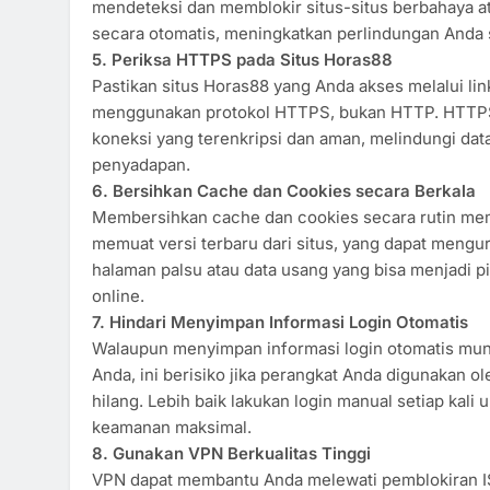
mendeteksi dan memblokir situs-situs berbahaya 
secara otomatis, meningkatkan perlindungan Anda 
5. Periksa HTTPS pada Situs Horas88
Pastikan situs Horas88 yang Anda akses melalui link 
menggunakan protokol HTTPS, bukan HTTP. HTTP
koneksi yang terenkripsi dan aman, melindungi data
penyadapan.
6. Bersihkan Cache dan Cookies secara Berkala
Membersihkan cache dan cookies secara rutin m
memuat versi terbaru dari situs, yang dapat mengur
halaman palsu atau data usang yang bisa menjadi 
online.
7. Hindari Menyimpan Informasi Login Otomatis
Walaupun menyimpan informasi login otomatis m
Anda, ini berisiko jika perangkat Anda digunakan ol
hilang. Lebih baik lakukan login manual setiap kali
keamanan maksimal.
8. Gunakan VPN Berkualitas Tinggi
VPN dapat membantu Anda melewati pemblokiran I