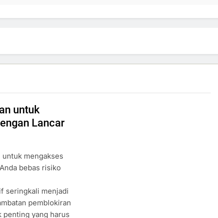
an untuk
dengan Lancar
n untuk mengakses
 Anda bebas risiko
if seringkali menjadi
hambatan pemblokiran
k penting yang harus