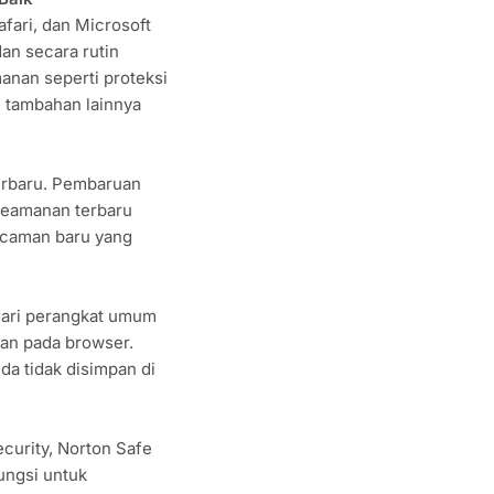
fari, dan Microsoft
an secara rutin
manan seperti proteksi
n tambahan lainnya
terbaru. Pembaruan
 keamanan terbaru
ncaman baru yang
dari perangkat umum
ran pada browser.
a tidak disimpan di
curity, Norton Safe
fungsi untuk