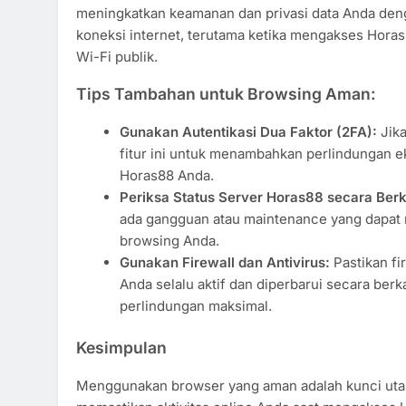
meningkatkan keamanan dan privasi data Anda de
koneksi internet, terutama ketika mengakses Horas
Wi-Fi publik.
Tips Tambahan untuk Browsing Aman:
Gunakan Autentikasi Dua Faktor (2FA):
Jika
fitur ini untuk menambahkan perlindungan e
Horas88 Anda.
Periksa Status Server Horas88 secara Berk
ada gangguan atau maintenance yang dapat 
browsing Anda.
Gunakan Firewall dan Antivirus:
Pastikan fir
Anda selalu aktif dan diperbarui secara berk
perlindungan maksimal.
Kesimpulan
Menggunakan browser yang aman adalah kunci ut