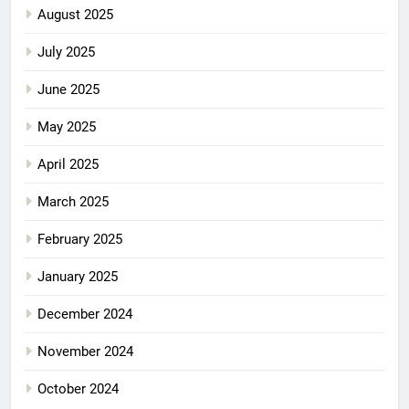
August 2025
July 2025
June 2025
May 2025
April 2025
March 2025
February 2025
January 2025
December 2024
November 2024
October 2024