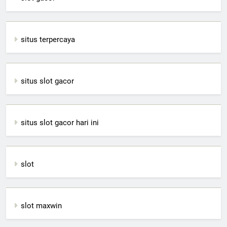
situs terpercaya
situs slot gacor
situs slot gacor hari ini
slot
slot maxwin