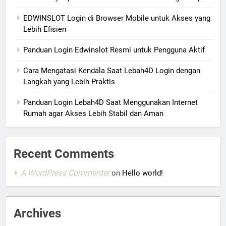
EDWINSLOT Login di Browser Mobile untuk Akses yang
Lebih Efisien
Panduan Login Edwinslot Resmi untuk Pengguna Aktif
Cara Mengatasi Kendala Saat Lebah4D Login dengan
Langkah yang Lebih Praktis
Panduan Login Lebah4D Saat Menggunakan Internet
Rumah agar Akses Lebih Stabil dan Aman
Recent Comments
A WordPress Commenter
on
Hello world!
Archives