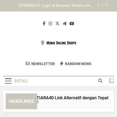
Skip
Panduan Login Edwinslot Resmi untuk Pengguna
to
Aktif
content
Cara Mengatasi Kendala Saat Lebah4D Login
dengan Langkah yang Lebih Praktis
Cara Menyimpan TIARA4D Link Alternatif dengan
Tepat
EDWINSLOT Login di Browser Mobile untuk
Akses yang Lebih Efisien
Panduan Login Edwinslot Resmi untuk Pengguna
Aktif
Mumu Online
Dapatkan Produk Terbaik Dengan Harga
Cara Mengatasi Kendala Saat Lebah4D Login
NEWSLETTER
RANDOM NEWS
Shops
dengan Langkah yang Lebih Praktis
Bersaing Di Mumu Online Shops.
MENU
ra Menyimpan TIARA4D Link Alternatif dengan Tepat
E
HEADLINES
Weeks Ago
1