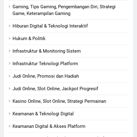
Gaming, Tips Gaming, Pengembangan Diri, Strategi
Game, Keterampilan Gaming
Hiburan Digital & Teknologi Interaktif
Hukum & Politik
Infrastruktur & Monitoring Sistem
Infrastruktur Teknologi Platform
Judi Online, Promosi dan Hadiah
Judi Online, Slot Online, Jackpot Progresif
Kasino Online, Slot Online, Strategi Permainan
Keamanan & Teknologi Digital
Keamanan Digital & Akses Platform