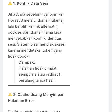
1.
Konflik Data Sesi
Jika Anda sebelumnya login ke
Horas88 melalui domain utama,
lalu beralih ke link alternatif,
cookies dari domain lama bisa
menyebabkan konflik identitas
sesi. Sistem bisa menolak akses
karena mendeteksi token yang
tidak cocok.
Dampak:
Halaman tidak dimuat
sempurna atau redirect
berulang tanpa hasil.
2.
Cache Usang Menyimpan
Halaman Error
Cache menyimpan versi lama