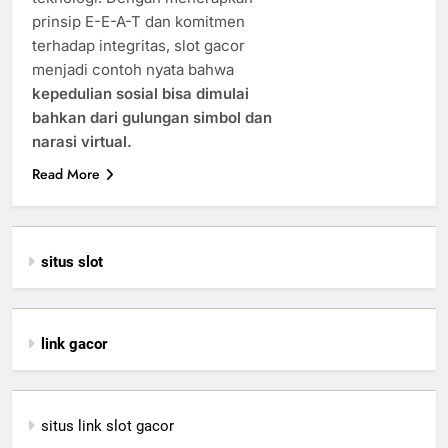
prinsip E-E-A-T dan komitmen
terhadap integritas, slot gacor
menjadi contoh nyata bahwa
kepedulian sosial bisa dimulai
bahkan dari gulungan simbol dan
narasi virtual.
Read More
situs slot
link gacor
situs link slot gacor