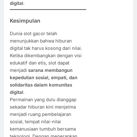
digital
.
Kesimpulan
Dunia slot gacor telah
menunjukkan bahwa hiburan
digital tak harus kosong dari nilai.
Ketika dikembangkan dengan visi
edukatif dan etis, slot dapat
menjadi
sarana membangun
kepedulian sosial, empati, dan
solidaritas dalam komunitas
digital
.
Permainan yang dulu dianggap
sekadar hiburan kini menjelma
menjadi ruang pembelajaran
sosial, tempat nilai-nilai
kemanusiaan tumbuh bersama
teknologi. Dengan menerapkan