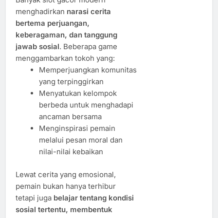
menghadirkan
narasi cerita
bertema perjuangan,
keberagaman, dan tanggung
jawab sosial
. Beberapa game
menggambarkan tokoh yang:
Memperjuangkan komunitas
yang terpinggirkan
Menyatukan kelompok
berbeda untuk menghadapi
ancaman bersama
Menginspirasi pemain
melalui pesan moral dan
nilai-nilai kebaikan
Lewat cerita yang emosional,
pemain bukan hanya terhibur
tetapi juga
belajar tentang kondisi
sosial tertentu, membentuk