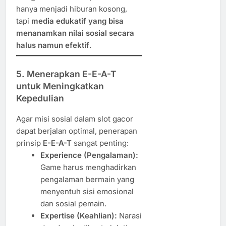
hanya menjadi hiburan kosong,
tapi
media edukatif yang bisa
menanamkan nilai sosial secara
halus namun efektif
.
5.
Menerapkan E-E-A-T
untuk Meningkatkan
Kepedulian
Agar misi sosial dalam slot gacor
dapat berjalan optimal, penerapan
prinsip
E-E-A-T
sangat penting:
Experience (Pengalaman):
Game harus menghadirkan
pengalaman bermain yang
menyentuh sisi emosional
dan sosial pemain.
Expertise (Keahlian):
Narasi