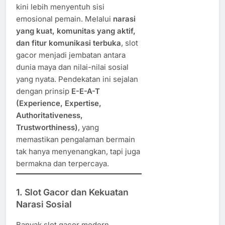
kini lebih menyentuh sisi
emosional pemain. Melalui
narasi
yang kuat, komunitas yang aktif,
dan fitur komunikasi terbuka
, slot
gacor menjadi jembatan antara
dunia maya dan nilai-nilai sosial
yang nyata. Pendekatan ini sejalan
dengan prinsip
E-E-A-T
(Experience, Expertise,
Authoritativeness,
Trustworthiness)
, yang
memastikan pengalaman bermain
tak hanya menyenangkan, tapi juga
bermakna dan terpercaya.
1.
Slot Gacor dan Kekuatan
Narasi Sosial
Banyak slot gacor modern