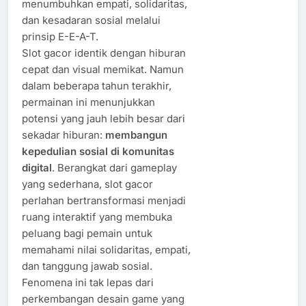
menumbuhkan empati, solidaritas,
dan kesadaran sosial melalui
prinsip E-E-A-T.
Slot gacor identik dengan hiburan
cepat dan visual memikat. Namun
dalam beberapa tahun terakhir,
permainan ini menunjukkan
potensi yang jauh lebih besar dari
sekadar hiburan:
membangun
kepedulian sosial di komunitas
digital
. Berangkat dari gameplay
yang sederhana, slot gacor
perlahan bertransformasi menjadi
ruang interaktif yang membuka
peluang bagi pemain untuk
memahami nilai solidaritas, empati,
dan tanggung jawab sosial.
Fenomena ini tak lepas dari
perkembangan desain game yang