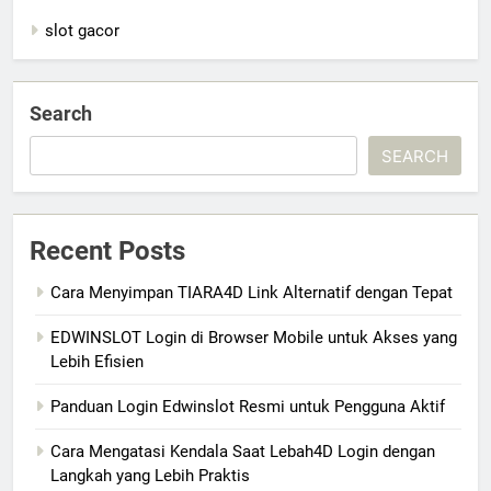
slot gacor
Search
SEARCH
Recent Posts
Cara Menyimpan TIARA4D Link Alternatif dengan Tepat
EDWINSLOT Login di Browser Mobile untuk Akses yang
Lebih Efisien
Panduan Login Edwinslot Resmi untuk Pengguna Aktif
Cara Mengatasi Kendala Saat Lebah4D Login dengan
Langkah yang Lebih Praktis