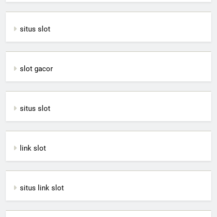
situs slot
slot gacor
situs slot
link slot
situs link slot