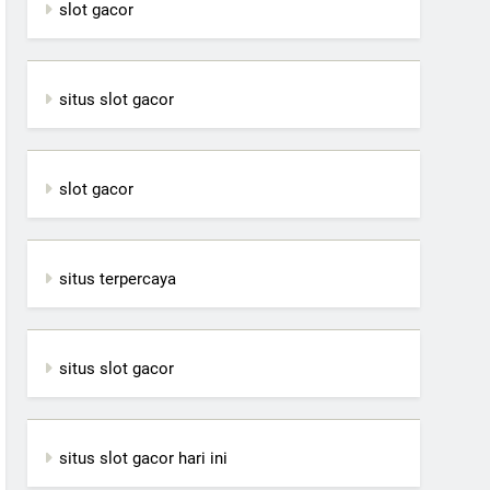
slot gacor
situs slot gacor
slot gacor
situs terpercaya
situs slot gacor
situs slot gacor hari ini