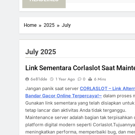
Home
2025
July
July 2025
Link Sementara Corlaslot Saat Maint
6e81dde
1 Year Ago
0
6 Mins
Jangan panik saat server
CORLASLOT – Link Altern
Bandar Gacor Online Terpercaya!~
dalam proses 
Gunakan link sementara yang telah disiapkan untu
tetap lancar dan aktivitas Anda tidak terganggu.
Maintenance server adalah bagian tak terpisahkan 
platform digital modern seperti Corlaslot.Tujuannya
meningkatkan performa, memperbaiki bug, dan me