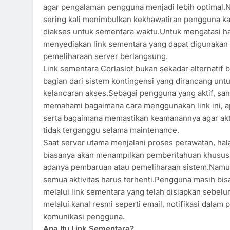
agar pengalaman pengguna menjadi lebih optimal.N
sering kali menimbulkan kekhawatiran pengguna kar
diakses untuk sementara waktu.Untuk mengatasi hal
menyediakan link sementara yang dapat digunakan
pemeliharaan server berlangsung.
Link sementara Corlaslot bukan sekadar alternatif 
bagian dari sistem kontingensi yang dirancang un
kelancaran akses.Sebagai pengguna yang aktif, san
memahami bagaimana cara menggunakan link ini, apa
serta bagaimana memastikan keamanannya agar akti
tidak terganggu selama maintenance.
Saat server utama menjalani proses perawatan, ha
biasanya akan menampilkan pemberitahuan khusu
adanya pembaruan atau pemeliharaan sistem.Namun, 
semua aktivitas harus terhenti.Pengguna masih bi
melalui link sementara yang telah disiapkan sebel
melalui kanal resmi seperti email, notifikasi dalam 
komunikasi pengguna.
Apa Itu Link Sementara?