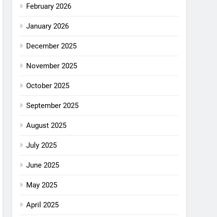
February 2026
January 2026
December 2025
November 2025
October 2025
September 2025
August 2025
July 2025
June 2025
May 2025
April 2025