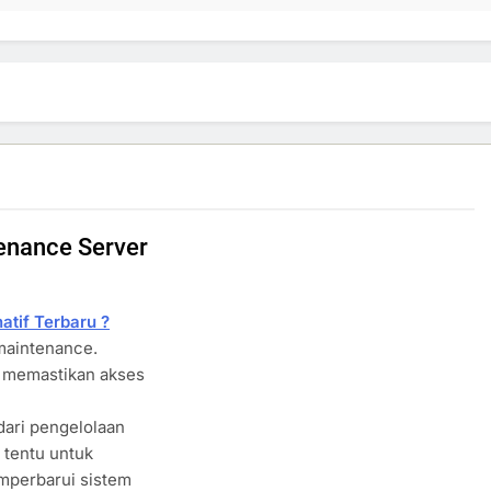
enance Server
atif Terbaru ?
maintenance.
k memastikan akses
dari pengelolaan
 tentu untuk
mperbarui sistem