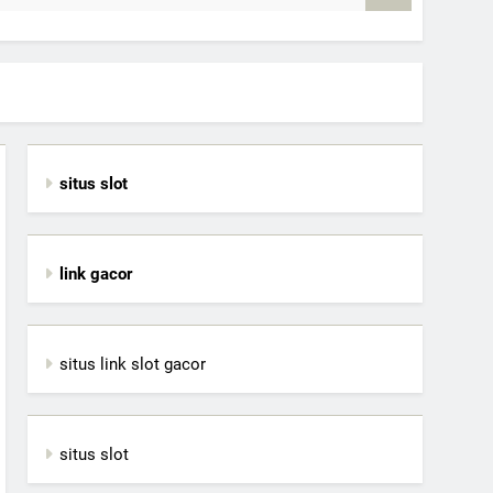
situs slot
link gacor
situs link slot gacor
situs slot