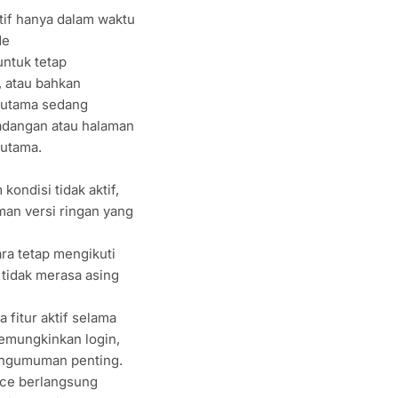
tif hanya dalam waktu
de
ntuk tetap
, atau bahkan
s utama sedang
 cadangan atau halaman
 utama.
ondisi tidak aktif,
man versi ringan yang
ra tetap mengikuti
tidak merasa asing
 fitur aktif selama
emungkinkan login,
engumuman penting.
nce berlangsung