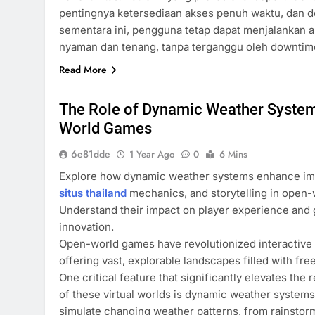
pentingnya ketersediaan akses penuh waktu, dan d
sementara ini, pengguna tetap dapat menjalankan a
nyaman dan tenang, tanpa terganggu oleh downtime
Read More
The Role of Dynamic Weather System
World Games
6e81dde
1 Year Ago
0
6 Mins
Explore how dynamic weather systems enhance im
situs thailand
mechanics, and storytelling in open
Understand their impact on player experience and
innovation.
Open-world games have revolutionized interactive
offering vast, explorable landscapes filled with fr
One critical feature that significantly elevates the
of these virtual worlds is dynamic weather system
simulate changing weather patterns, from rainstor