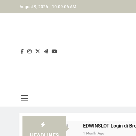
Skip
August 9, 2026
10:09:07 AM
to
content
Mum
Dapatkan 
atif dengan Tepat
EDWINSLOT Login di Browser Mobile 
1 Month Ago
HEADLINES