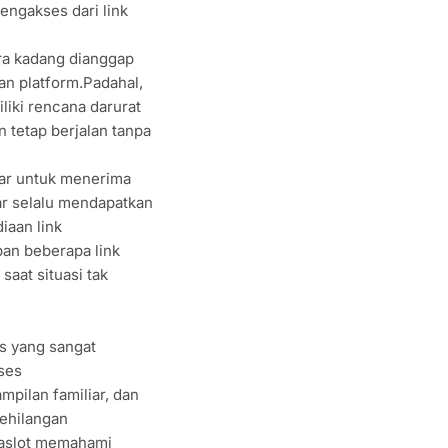
engakses dari link
ra kadang dianggap
lan platform.Padahal,
liki rencana darurat
 tetap berjalan tanpa
tar untuk menerima
gar selalu mendapatkan
iaan link
pan beberapa link
 saat situasi tak
is yang sangat
ses
mpilan familiar, dan
kehilangan
rlaslot memahami