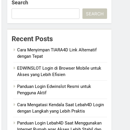
Search
SEARCH
Recent Posts
Cara Menyimpan TIARA4D Link Alternatif
dengan Tepat
EDWINSLOT Login di Browser Mobile untuk
Akses yang Lebih Efisien
Panduan Login Edwinslot Resmi untuk
Pengguna Aktif
Cara Mengatasi Kendala Saat Lebah4D Login
dengan Langkah yang Lebih Praktis
Panduan Login Lebah4D Saat Menggunakan
Internet Rumah agar Akses Lebih Stabil dan