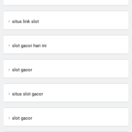
situs link slot
slot gacor hari ini
slot gacor
situs slot gacor
slot gacor