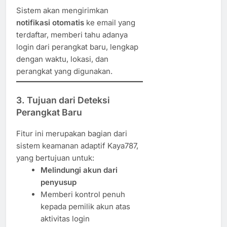
Sistem akan mengirimkan
notifikasi otomatis
ke email yang
terdaftar, memberi tahu adanya
login dari perangkat baru, lengkap
dengan waktu, lokasi, dan
perangkat yang digunakan.
3. Tujuan dari Deteksi
Perangkat Baru
Fitur ini merupakan bagian dari
sistem keamanan adaptif Kaya787,
yang bertujuan untuk:
Melindungi akun dari
penyusup
Memberi kontrol penuh
kepada pemilik akun atas
aktivitas login