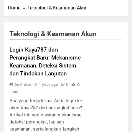
Home
Teknologi & Keamanan Akun
Teknologi & Keamanan Akun
Login Kaya787 dari
Perangkat Baru: Mekanisme
Keamanan, Deteksi Sistem,
dan Tindakan Lanjutan
6e81dde
1 year ago
0
6
mins
Apa yang terjadi saat Anda login ke
akun Kaya787 dari perangkat baru?
Artikel ini menjelaskan mekanisme
deteksi perangkat, lapisan
keamanan, serta langkah-langkah