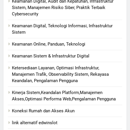
Keamanan Digital, Audit dan Kepatuhan, Infrastruktur
Sistem, Manajemen Risiko Siber, Praktik Terbaik
Cybersecurity
Keamanan Digital, Teknologi Informasi, Infrastruktur
Sistem
Keamanan Online, Panduan, Teknologi
Keamanan Sistem & Infrastruktur Digital
Ketersediaan Layanan, Optimasi Infrastruktur,
Manajemen Trafik, Observability Sistem, Rekayasa
Keandalan, Pengalaman Pengguna
Kinerja Sistem,Keandalan Platform,Manajemen
Akses,Optimasi Performa Web,Pengalaman Pengguna
Koneksi Rumah dan Akses Akun
link alternatif edwinslot