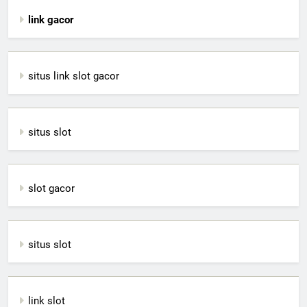
link gacor
situs link slot gacor
situs slot
slot gacor
situs slot
link slot