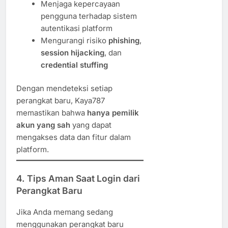
Menjaga kepercayaan
pengguna terhadap sistem
autentikasi platform
Mengurangi risiko
phishing
,
session hijacking
, dan
credential stuffing
Dengan mendeteksi setiap
perangkat baru, Kaya787
memastikan bahwa
hanya pemilik
akun yang sah
yang dapat
mengakses data dan fitur dalam
platform.
4. Tips Aman Saat Login dari
Perangkat Baru
Jika Anda memang sedang
menggunakan perangkat baru