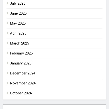
July 2025
June 2025
May 2025
April 2025
March 2025
February 2025
January 2025
December 2024
November 2024
October 2024