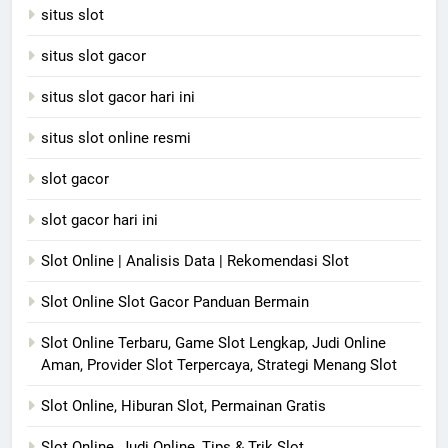
situs slot
situs slot gacor
situs slot gacor hari ini
situs slot online resmi
slot gacor
slot gacor hari ini
Slot Online | Analisis Data | Rekomendasi Slot
Slot Online Slot Gacor Panduan Bermain
Slot Online Terbaru, Game Slot Lengkap, Judi Online
Aman, Provider Slot Terpercaya, Strategi Menang Slot
Slot Online, Hiburan Slot, Permainan Gratis
Slot Online, Judi Online, Tips & Trik Slot