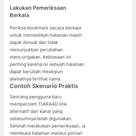
Lakukan Pemeriksaan
Berkala
Periksa bookmark secara berkala
untuk memastikan halaman masih
dapat dimuat dan tidak
menunjukkan perubahan
mencurigakan. Kebiasaan ini
penting karena isi sebuah halaman
dapat berubah meskipun
alamatnya terlihat sama.
Contoh Skenario Praktis
Seorang pengguna baru
memperoleh TIARA4D link
alternatif dari kanal yang
sebelumnya telah digunakan.
Setelah melakukan pemeriksaan, ia
membuka halaman melalui ponsel