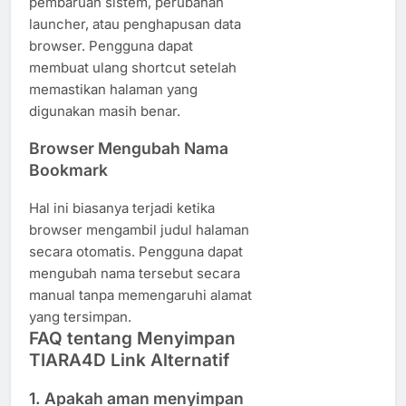
pembaruan sistem, perubahan
launcher, atau penghapusan data
browser. Pengguna dapat
membuat ulang shortcut setelah
memastikan halaman yang
digunakan masih benar.
Browser Mengubah Nama
Bookmark
Hal ini biasanya terjadi ketika
browser mengambil judul halaman
secara otomatis. Pengguna dapat
mengubah nama tersebut secara
manual tanpa memengaruhi alamat
yang tersimpan.
FAQ tentang Menyimpan
TIARA4D Link Alternatif
1. Apakah aman menyimpan