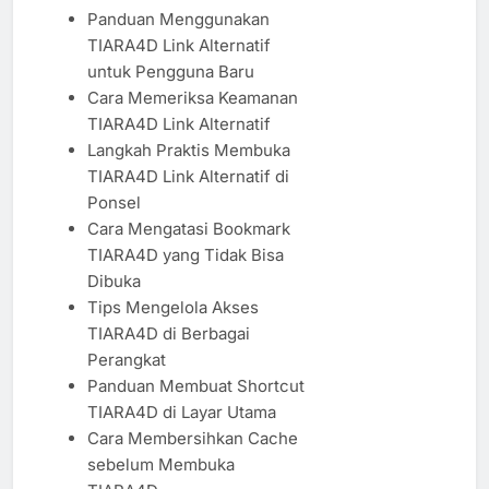
Panduan Menggunakan
TIARA4D Link Alternatif
untuk Pengguna Baru
Cara Memeriksa Keamanan
TIARA4D Link Alternatif
Langkah Praktis Membuka
TIARA4D Link Alternatif di
Ponsel
Cara Mengatasi Bookmark
TIARA4D yang Tidak Bisa
Dibuka
Tips Mengelola Akses
TIARA4D di Berbagai
Perangkat
Panduan Membuat Shortcut
TIARA4D di Layar Utama
Cara Membersihkan Cache
sebelum Membuka