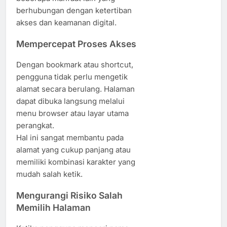
berhubungan dengan ketertiban
akses dan keamanan digital.
Mempercepat Proses Akses
Dengan bookmark atau shortcut,
pengguna tidak perlu mengetik
alamat secara berulang. Halaman
dapat dibuka langsung melalui
menu browser atau layar utama
perangkat.
Hal ini sangat membantu pada
alamat yang cukup panjang atau
memiliki kombinasi karakter yang
mudah salah ketik.
Mengurangi Risiko Salah
Memilih Halaman