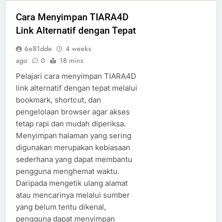
Cara Menyimpan TIARA4D
Link Alternatif dengan Tepat
6e81dde
4 weeks
ago
0
18 mins
Pelajari cara menyimpan TIARA4D
link alternatif dengan tepat melalui
bookmark, shortcut, dan
pengelolaan browser agar akses
tetap rapi dan mudah diperiksa.
Menyimpan halaman yang sering
digunakan merupakan kebiasaan
sederhana yang dapat membantu
pengguna menghemat waktu.
Daripada mengetik ulang alamat
atau mencarinya melalui sumber
yang belum tentu dikenal,
pengguna dapat menyimpan