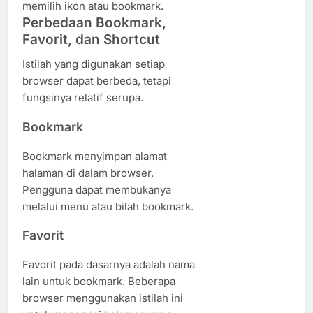
memilih ikon atau bookmark.
Perbedaan Bookmark,
Favorit, dan Shortcut
Istilah yang digunakan setiap
browser dapat berbeda, tetapi
fungsinya relatif serupa.
Bookmark
Bookmark menyimpan alamat
halaman di dalam browser.
Pengguna dapat membukanya
melalui menu atau bilah bookmark.
Favorit
Favorit pada dasarnya adalah nama
lain untuk bookmark. Beberapa
browser menggunakan istilah ini