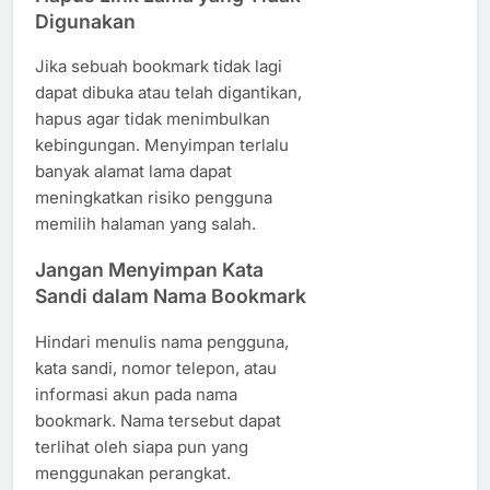
Digunakan
Jika sebuah bookmark tidak lagi
dapat dibuka atau telah digantikan,
hapus agar tidak menimbulkan
kebingungan. Menyimpan terlalu
banyak alamat lama dapat
meningkatkan risiko pengguna
memilih halaman yang salah.
Jangan Menyimpan Kata
Sandi dalam Nama Bookmark
Hindari menulis nama pengguna,
kata sandi, nomor telepon, atau
informasi akun pada nama
bookmark. Nama tersebut dapat
terlihat oleh siapa pun yang
menggunakan perangkat.