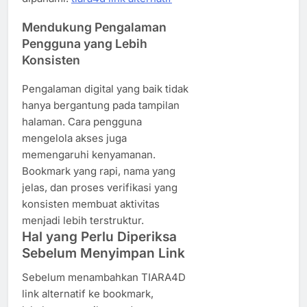
Mendukung Pengalaman
Pengguna yang Lebih
Konsisten
Pengalaman digital yang baik tidak
hanya bergantung pada tampilan
halaman. Cara pengguna
mengelola akses juga
memengaruhi kenyamanan.
Bookmark yang rapi, nama yang
jelas, dan proses verifikasi yang
konsisten membuat aktivitas
menjadi lebih terstruktur.
Hal yang Perlu Diperiksa
Sebelum Menyimpan Link
Sebelum menambahkan TIARA4D
link alternatif ke bookmark,