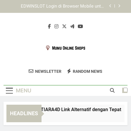
Skip
Panduan Login Edwinslot Resmi untuk Pengguna
to
Aktif
content
Cara Mengatasi Kendala Saat Lebah4D Login
dengan Langkah yang Lebih Praktis
Cara Menyimpan TIARA4D Link Alternatif dengan
Tepat
EDWINSLOT Login di Browser Mobile untuk
Akses yang Lebih Efisien
Panduan Login Edwinslot Resmi untuk Pengguna
Aktif
Mumu Online
Dapatkan Produk Terbaik Dengan Harga
Cara Mengatasi Kendala Saat Lebah4D Login
NEWSLETTER
RANDOM NEWS
Shops
dengan Langkah yang Lebih Praktis
Bersaing Di Mumu Online Shops.
MENU
ra Menyimpan TIARA4D Link Alternatif dengan Tepat
E
HEADLINES
Weeks Ago
1 