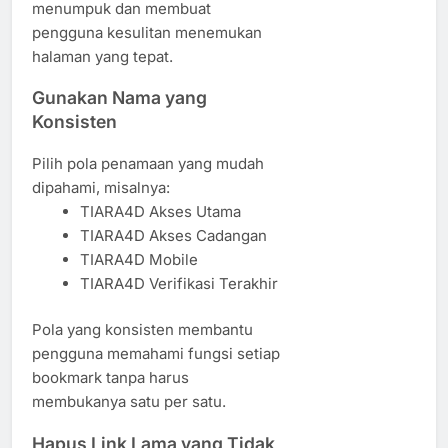
menumpuk dan membuat
pengguna kesulitan menemukan
halaman yang tepat.
Gunakan Nama yang
Konsisten
Pilih pola penamaan yang mudah
dipahami, misalnya:
TIARA4D Akses Utama
TIARA4D Akses Cadangan
TIARA4D Mobile
TIARA4D Verifikasi Terakhir
Pola yang konsisten membantu
pengguna memahami fungsi setiap
bookmark tanpa harus
membukanya satu per satu.
Hapus Link Lama yang Tidak