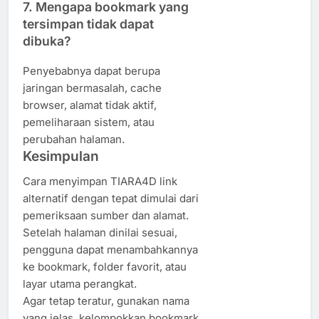
7. Mengapa bookmark yang
tersimpan tidak dapat
dibuka?
Penyebabnya dapat berupa
jaringan bermasalah, cache
browser, alamat tidak aktif,
pemeliharaan sistem, atau
perubahan halaman.
Kesimpulan
Cara menyimpan TIARA4D link
alternatif dengan tepat dimulai dari
pemeriksaan sumber dan alamat.
Setelah halaman dinilai sesuai,
pengguna dapat menambahkannya
ke bookmark, folder favorit, atau
layar utama perangkat.
Agar tetap teratur, gunakan nama
yang jelas, kelompokkan bookmark