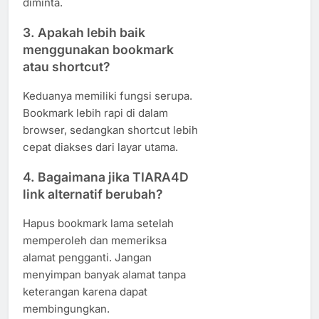
diminta.
3. Apakah lebih baik
menggunakan bookmark
atau shortcut?
Keduanya memiliki fungsi serupa.
Bookmark lebih rapi di dalam
browser, sedangkan shortcut lebih
cepat diakses dari layar utama.
4. Bagaimana jika TIARA4D
link alternatif berubah?
Hapus bookmark lama setelah
memperoleh dan memeriksa
alamat pengganti. Jangan
menyimpan banyak alamat tanpa
keterangan karena dapat
membingungkan.