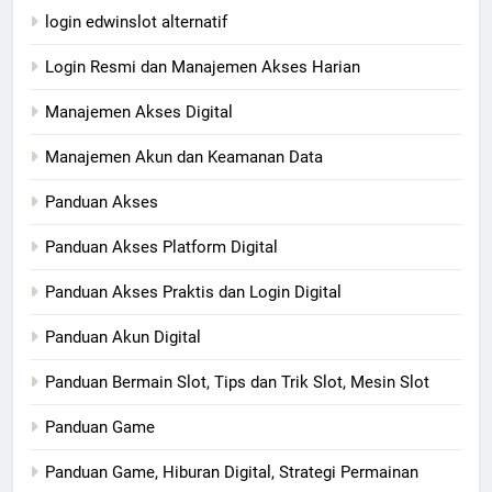
login edwinslot alternatif
Login Resmi dan Manajemen Akses Harian
Manajemen Akses Digital
Manajemen Akun dan Keamanan Data
Panduan Akses
Panduan Akses Platform Digital
Panduan Akses Praktis dan Login Digital
Panduan Akun Digital
Panduan Bermain Slot, Tips dan Trik Slot, Mesin Slot
Panduan Game
Panduan Game, Hiburan Digital, Strategi Permainan