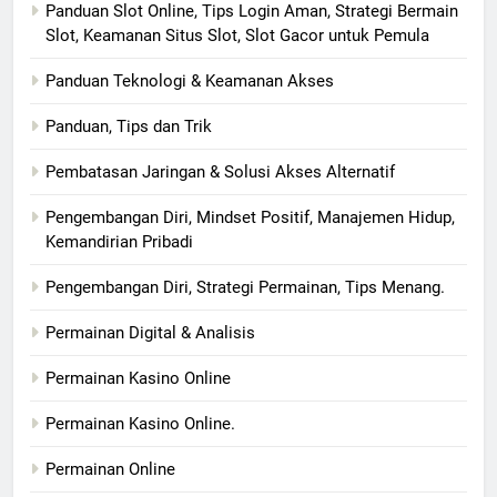
Panduan Slot Online, Tips Login Aman, Strategi Bermain
Slot, Keamanan Situs Slot, Slot Gacor untuk Pemula
Panduan Teknologi & Keamanan Akses
Panduan, Tips dan Trik
Pembatasan Jaringan & Solusi Akses Alternatif
Pengembangan Diri, Mindset Positif, Manajemen Hidup,
Kemandirian Pribadi
Pengembangan Diri, Strategi Permainan, Tips Menang.
Permainan Digital & Analisis
Permainan Kasino Online
Permainan Kasino Online.
Permainan Online