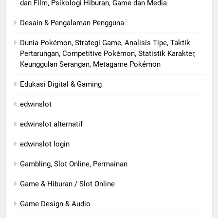
dan Film, Psikologi Hiburan, Game dan Media
Desain & Pengalaman Pengguna
Dunia Pokémon, Strategi Game, Analisis Tipe, Taktik
Pertarungan, Competitive Pokémon, Statistik Karakter,
Keunggulan Serangan, Metagame Pokémon
Edukasi Digital & Gaming
edwinslot
edwinslot alternatif
edwinslot login
Gambling, Slot Online, Permainan
Game & Hiburan / Slot Online
Game Design & Audio