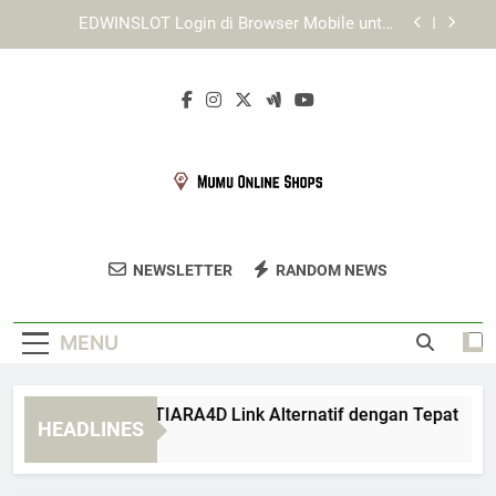
Skip
Panduan Login Edwinslot Resmi untuk Pengguna
to
Aktif
content
Cara Mengatasi Kendala Saat Lebah4D Login
dengan Langkah yang Lebih Praktis
Cara Menyimpan TIARA4D Link Alternatif dengan
Tepat
EDWINSLOT Login di Browser Mobile untuk
Akses yang Lebih Efisien
Panduan Login Edwinslot Resmi untuk Pengguna
Aktif
Mumu Online
Dapatkan Produk Terbaik Dengan Harga
Cara Mengatasi Kendala Saat Lebah4D Login
NEWSLETTER
RANDOM NEWS
Shops
dengan Langkah yang Lebih Praktis
Bersaing Di Mumu Online Shops.
MENU
ara Menyimpan TIARA4D Link Alternatif dengan Tepat
HEADLINES
 Weeks Ago
1