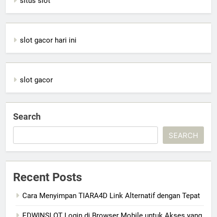
situs slot
slot gacor hari ini
slot gacor
Search
SEARCH
Recent Posts
Cara Menyimpan TIARA4D Link Alternatif dengan Tepat
EDWINSLOT Login di Browser Mobile untuk Akses yang