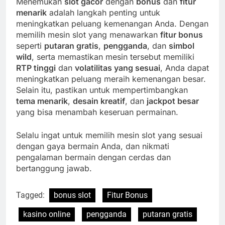
Menemukan
slot gacor
dengan
bonus
dan
fitur
menarik
adalah langkah penting untuk
meningkatkan peluang kemenangan Anda. Dengan
memilih mesin slot yang menawarkan
fitur bonus
seperti
putaran gratis
,
pengganda
, dan
simbol
wild
, serta memastikan mesin tersebut memiliki
RTP tinggi
dan
volatilitas yang sesuai
, Anda dapat
meningkatkan peluang meraih kemenangan besar.
Selain itu, pastikan untuk mempertimbangkan
tema menarik
,
desain kreatif
, dan
jackpot besar
yang bisa menambah keseruan permainan.
Selalu ingat untuk memilih mesin slot yang sesuai
dengan gaya bermain Anda, dan nikmati
pengalaman bermain dengan cerdas dan
bertanggung jawab.
Tagged:
bonus slot
Fitur Bonus
kasino online
pengganda
putaran gratis