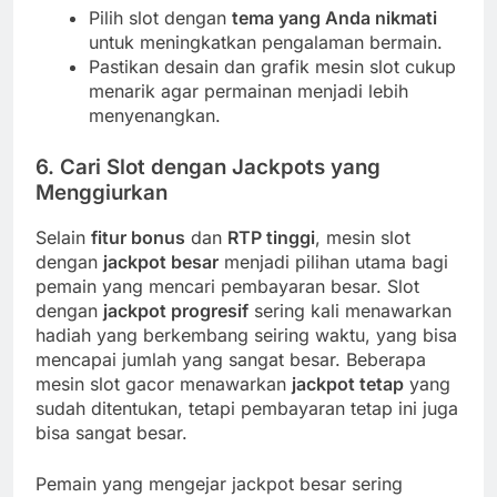
Pilih slot dengan
tema yang Anda nikmati
untuk meningkatkan pengalaman bermain.
Pastikan desain dan grafik mesin slot cukup
menarik agar permainan menjadi lebih
menyenangkan.
6.
Cari Slot dengan Jackpots yang
Menggiurkan
Selain
fitur bonus
dan
RTP tinggi
, mesin slot
dengan
jackpot besar
menjadi pilihan utama bagi
pemain yang mencari pembayaran besar. Slot
dengan
jackpot progresif
sering kali menawarkan
hadiah yang berkembang seiring waktu, yang bisa
mencapai jumlah yang sangat besar. Beberapa
mesin slot gacor menawarkan
jackpot tetap
yang
sudah ditentukan, tetapi pembayaran tetap ini juga
bisa sangat besar.
Pemain yang mengejar jackpot besar sering