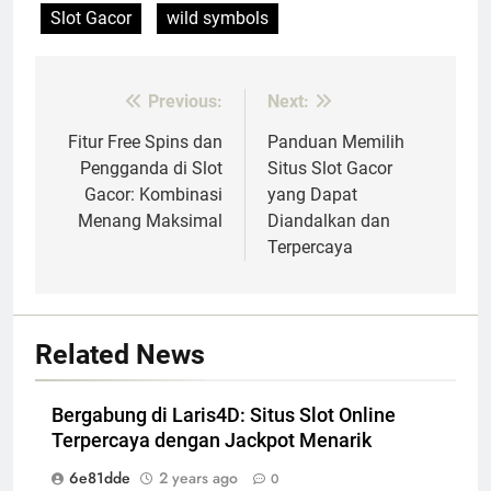
Slot Gacor
wild symbols
Previous:
Next:
Post
navigation
Fitur Free Spins dan
Panduan Memilih
Pengganda di Slot
Situs Slot Gacor
Gacor: Kombinasi
yang Dapat
Menang Maksimal
Diandalkan dan
Terpercaya
Related News
Bergabung di Laris4D: Situs Slot Online
Terpercaya dengan Jackpot Menarik
6e81dde
2 years ago
0