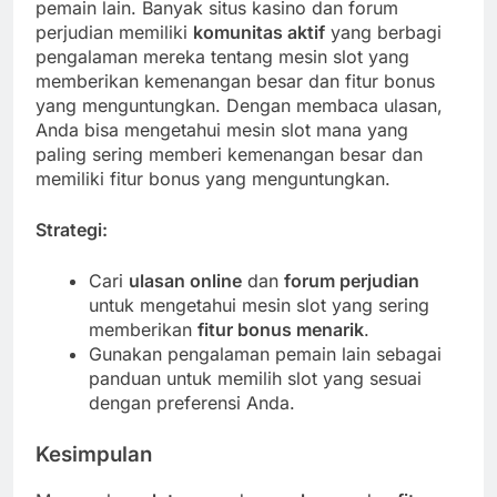
pemain lain. Banyak situs kasino dan forum
perjudian memiliki
komunitas aktif
yang berbagi
pengalaman mereka tentang mesin slot yang
memberikan kemenangan besar dan fitur bonus
yang menguntungkan. Dengan membaca ulasan,
Anda bisa mengetahui mesin slot mana yang
paling sering memberi kemenangan besar dan
memiliki fitur bonus yang menguntungkan.
Strategi:
Cari
ulasan online
dan
forum perjudian
untuk mengetahui mesin slot yang sering
memberikan
fitur bonus menarik
.
Gunakan pengalaman pemain lain sebagai
panduan untuk memilih slot yang sesuai
dengan preferensi Anda.
Kesimpulan