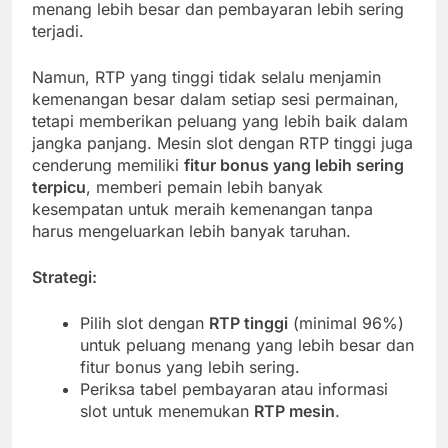
menang lebih besar dan pembayaran lebih sering
terjadi.
Namun, RTP yang tinggi tidak selalu menjamin
kemenangan besar dalam setiap sesi permainan,
tetapi memberikan peluang yang lebih baik dalam
jangka panjang. Mesin slot dengan RTP tinggi juga
cenderung memiliki
fitur bonus yang lebih sering
terpicu
, memberi pemain lebih banyak
kesempatan untuk meraih kemenangan tanpa
harus mengeluarkan lebih banyak taruhan.
Strategi:
Pilih slot dengan
RTP tinggi
(minimal 96%)
untuk peluang menang yang lebih besar dan
fitur bonus yang lebih sering.
Periksa tabel pembayaran atau informasi
slot untuk menemukan
RTP mesin
.