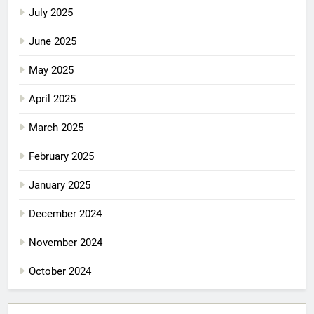
July 2025
June 2025
May 2025
April 2025
March 2025
February 2025
January 2025
December 2024
November 2024
October 2024