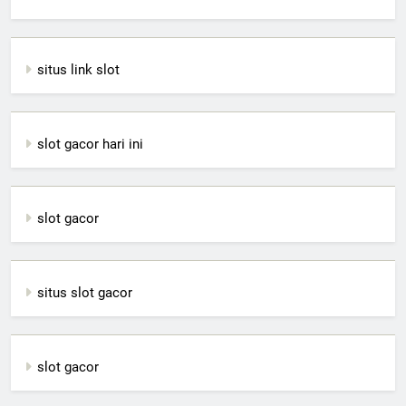
situs link slot
slot gacor hari ini
slot gacor
situs slot gacor
slot gacor