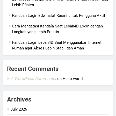
Lebih Efisien
Panduan Login Edwinslot Resmi untuk Pengguna Aktif
Cara Mengatasi Kendala Saat Lebah4D Login dengan
Langkah yang Lebih Praktis
Panduan Login Lebah4D Saat Menggunakan Internet
Rumah agar Akses Lebih Stabil dan Aman
Recent Comments
A WordPress Commenter
on
Hello world!
Archives
July 2026