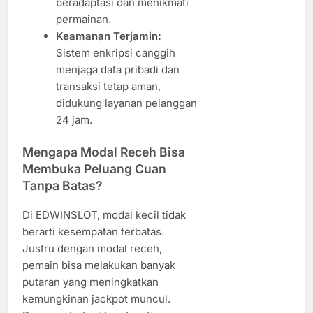
beradaptasi dan menikmati
permainan.
Keamanan Terjamin:
Sistem enkripsi canggih
menjaga data pribadi dan
transaksi tetap aman,
didukung layanan pelanggan
24 jam.
Mengapa Modal Receh Bisa
Membuka Peluang Cuan
Tanpa Batas?
Di EDWINSLOT, modal kecil tidak
berarti kesempatan terbatas.
Justru dengan modal receh,
pemain bisa melakukan banyak
putaran yang meningkatkan
kemungkinan jackpot muncul.