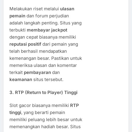
Melakukan riset melalui
ulasan
pemain
dan forum perjudian
adalah langkah penting. Situs yang
terbukti
membayar jackpot
dengan cepat biasanya memiliki
reputasi positif
dari pemain yang
telah berhasil mendapatkan
kemenangan besar. Pastikan untuk
memeriksa ulasan dan komentar
terkait
pembayaran
dan
keamanan
situs tersebut.
3.
RTP (Return to Player) Tinggi
Slot gacor biasanya memiliki
RTP
tinggi
, yang berarti pemain
memiliki peluang lebih besar untuk
memenangkan hadiah besar. Situs