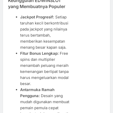
Keunggulan EDWINSLOT
yang Membuatnya Populer
Jackpot Progresif:
Setiap
taruhan kecil berkontribusi
pada jackpot yang nilainya
terus bertambah,
memberikan kesempatan
menang besar kapan saja.
Fitur Bonus Lengkap:
Free
spins dan multiplier
menambah peluang meraih
kemenangan berlipat tanpa
harus mengeluarkan modal
besar.
Antarmuka Ramah
Pengguna:
Desain yang
mudah digunakan membuat
pemain pemula cepat