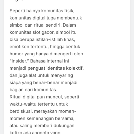
Seperti halnya komunitas fisik,
komunitas digital juga membentuk
simbol dan ritual sendiri. Dalam
komunitas slot gacor, simbol itu
bisa berupa istilah-istilah khas,
emotikon tertentu, hingga bentuk
humor yang hanya dimengerti oleh
“insider.” Bahasa internal ini
menjadi
penguat identitas kolektif
,
dan juga alat untuk menyaring
siapa yang benar-benar menjadi
bagian dari komunitas.
Ritual digital pun muncul, seperti
waktu-waktu tertentu untuk
berdiskusi, merayakan momen-
momen kemenangan bersama,
atau saling memberi dukungan
ketika ada anggota yang