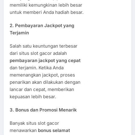
memiliki kemungkinan lebih besar
untuk memberi Anda hadiah besar.
2.
Pembayaran Jackpot yang
Terjamin
Salah satu keuntungan terbesar
dari situs slot gacor adalah
pembayaran jackpot yang cepat
dan terjamin. Ketika Anda
memenangkan jackpot, proses
penarikan akan dilakukan dengan
lancar dan cepat, memberikan
kepuasan lebih besar.
3.
Bonus dan Promosi Menarik
Banyak situs slot gacor
menawarkan
bonus selamat