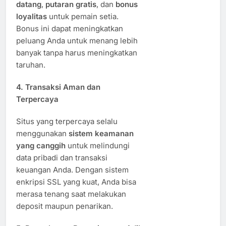
datang
,
putaran gratis
, dan
bonus
loyalitas
untuk pemain setia.
Bonus ini dapat meningkatkan
peluang Anda untuk menang lebih
banyak tanpa harus meningkatkan
taruhan.
4.
Transaksi Aman dan
Terpercaya
Situs yang terpercaya selalu
menggunakan
sistem keamanan
yang canggih
untuk melindungi
data pribadi dan transaksi
keuangan Anda. Dengan sistem
enkripsi SSL yang kuat, Anda bisa
merasa tenang saat melakukan
deposit maupun penarikan.