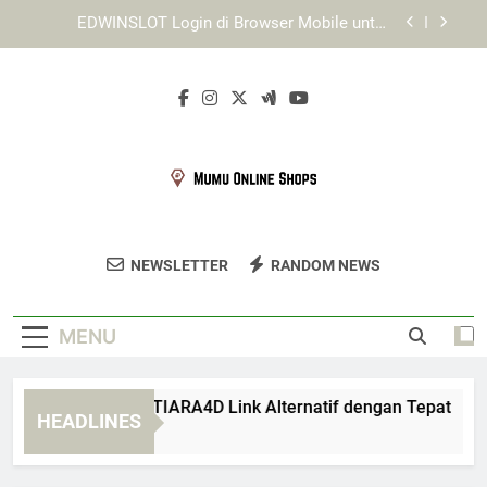
Skip
Panduan Login Edwinslot Resmi untuk Pengguna
to
Aktif
content
Cara Mengatasi Kendala Saat Lebah4D Login
dengan Langkah yang Lebih Praktis
Cara Menyimpan TIARA4D Link Alternatif dengan
Tepat
EDWINSLOT Login di Browser Mobile untuk
Akses yang Lebih Efisien
Panduan Login Edwinslot Resmi untuk Pengguna
Aktif
Mumu Online
Dapatkan Produk Terbaik Dengan Harga
Cara Mengatasi Kendala Saat Lebah4D Login
NEWSLETTER
RANDOM NEWS
Shops
dengan Langkah yang Lebih Praktis
Bersaing Di Mumu Online Shops.
MENU
ara Menyimpan TIARA4D Link Alternatif dengan Tepat
HEADLINES
 Month Ago