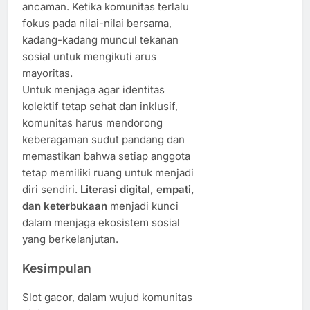
ancaman. Ketika komunitas terlalu
fokus pada nilai-nilai bersama,
kadang-kadang muncul tekanan
sosial untuk mengikuti arus
mayoritas.
Untuk menjaga agar identitas
kolektif tetap sehat dan inklusif,
komunitas harus mendorong
keberagaman sudut pandang dan
memastikan bahwa setiap anggota
tetap memiliki ruang untuk menjadi
diri sendiri.
Literasi digital, empati,
dan keterbukaan
menjadi kunci
dalam menjaga ekosistem sosial
yang berkelanjutan.
Kesimpulan
Slot gacor, dalam wujud komunitas