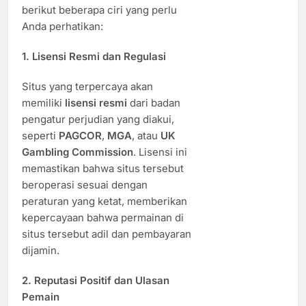
berikut beberapa ciri yang perlu
Anda perhatikan:
1.
Lisensi Resmi dan Regulasi
Situs yang terpercaya akan
memiliki
lisensi resmi
dari badan
pengatur perjudian yang diakui,
seperti
PAGCOR
,
MGA
, atau
UK
Gambling Commission
. Lisensi ini
memastikan bahwa situs tersebut
beroperasi sesuai dengan
peraturan yang ketat, memberikan
kepercayaan bahwa permainan di
situs tersebut adil dan pembayaran
dijamin.
2.
Reputasi Positif dan Ulasan
Pemain