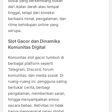
sosial yang berkembang bukan
dari ikatan darah atau tempat
tinggal, tetapi dari koneksi
berbasis minat, pengalaman, dan
ritme kehidupan online yang
serupa.
Slot Gacor dan Dinamika
Komunitas Digital
Komunitas slot gacor tumbuh di
berbagai platform seperti
Telegram, Discord, forum
komunitas, dan media sosial. Di
ruang-ruang ini, pengguna saling
bertukar cerita, berbagi
pengalaman, memberikan saran,
hingga menyampaikan emosi
secara bebas. Aktivitas ini tidak
hanya mempererat relasi digital,