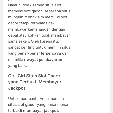
Namun, tidak semua situs slot
memiliki slot gacor. Beberapa situs
mungkin mengklaim memiliki slot
gacor tetapi ternyata tidak
membayar kemenangan dengan
cepat atau bahkan tidak membayar
sama sekali. Oleh karena itu,
sangat penting untuk memilih situs
yang benar-benar
terpercaya
dan
memiliki
riwayat pembayaran
yang baik
.
Ciri-Ciri Situs Slot Gacor
yang Terbukti Membayar
Jackpot
Untuk membantu Anda memilih
situs slot gacor
yang benar-benar
terbukti membayar jackpot
,