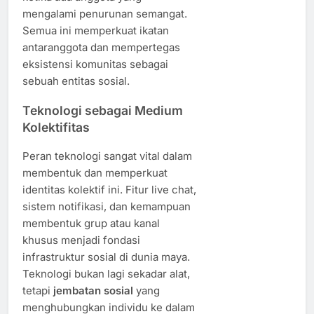
mengalami penurunan semangat.
Semua ini memperkuat ikatan
antaranggota dan mempertegas
eksistensi komunitas sebagai
sebuah entitas sosial.
Teknologi sebagai Medium
Kolektifitas
Peran teknologi sangat vital dalam
membentuk dan memperkuat
identitas kolektif ini. Fitur live chat,
sistem notifikasi, dan kemampuan
membentuk grup atau kanal
khusus menjadi fondasi
infrastruktur sosial di dunia maya.
Teknologi bukan lagi sekadar alat,
tetapi
jembatan sosial
yang
menghubungkan individu ke dalam