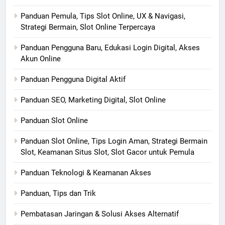
Panduan Pemula, Tips Slot Online, UX & Navigasi,
Strategi Bermain, Slot Online Terpercaya
Panduan Pengguna Baru, Edukasi Login Digital, Akses
Akun Online
Panduan Pengguna Digital Aktif
Panduan SEO, Marketing Digital, Slot Online
Panduan Slot Online
Panduan Slot Online, Tips Login Aman, Strategi Bermain
Slot, Keamanan Situs Slot, Slot Gacor untuk Pemula
Panduan Teknologi & Keamanan Akses
Panduan, Tips dan Trik
Pembatasan Jaringan & Solusi Akses Alternatif