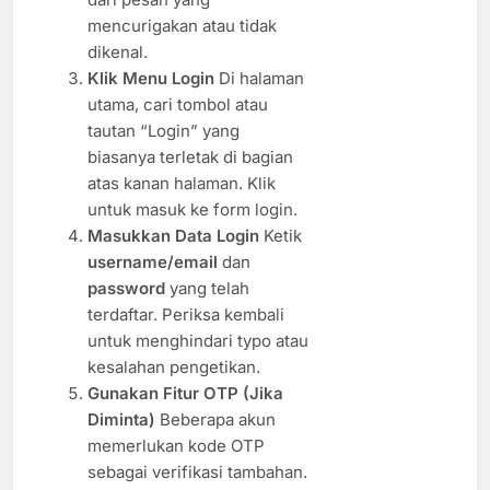
mencurigakan atau tidak
dikenal.
Klik Menu Login
Di halaman
utama, cari tombol atau
tautan “Login” yang
biasanya terletak di bagian
atas kanan halaman. Klik
untuk masuk ke form login.
Masukkan Data Login
Ketik
username/email
dan
password
yang telah
terdaftar. Periksa kembali
untuk menghindari typo atau
kesalahan pengetikan.
Gunakan Fitur OTP (Jika
Diminta)
Beberapa akun
memerlukan kode OTP
sebagai verifikasi tambahan.