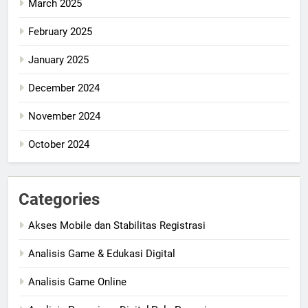
March 2025
February 2025
January 2025
December 2024
November 2024
October 2024
Categories
Akses Mobile dan Stabilitas Registrasi
Analisis Game & Edukasi Digital
Analisis Game Online