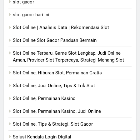
slot gacor
slot gacor hari ini
Slot Online | Analisis Data | Rekomendasi Slot
Slot Online Slot Gacor Panduan Bermain
Slot Online Terbaru, Game Slot Lengkap, Judi Online
Aman, Provider Slot Terpercaya, Strategi Menang Slot
Slot Online, Hiburan Slot, Permainan Gratis
Slot Online, Judi Online, Tips & Trik Slot
Slot Online, Permainan Kasino
Slot Online, Permainan Kasino, Judi Online
Slot Online, Tips & Strategi, Slot Gacor
Solusi Kendala Login Digital