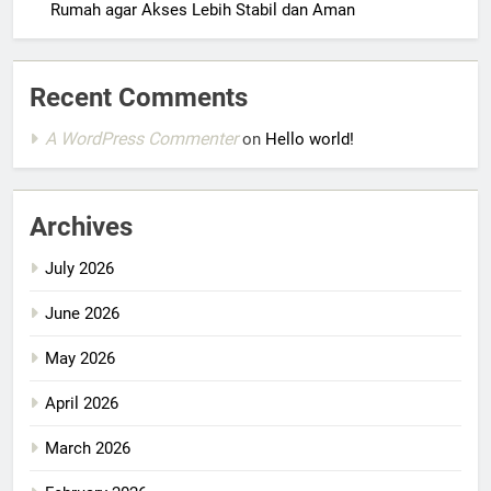
Rumah agar Akses Lebih Stabil dan Aman
Recent Comments
A WordPress Commenter
on
Hello world!
Archives
July 2026
June 2026
May 2026
April 2026
March 2026