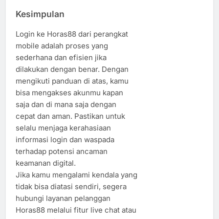
Kesimpulan
Login ke Horas88 dari perangkat
mobile adalah proses yang
sederhana dan efisien jika
dilakukan dengan benar. Dengan
mengikuti panduan di atas, kamu
bisa mengakses akunmu kapan
saja dan di mana saja dengan
cepat dan aman. Pastikan untuk
selalu menjaga kerahasiaan
informasi login dan waspada
terhadap potensi ancaman
keamanan digital.
Jika kamu mengalami kendala yang
tidak bisa diatasi sendiri, segera
hubungi layanan pelanggan
Horas88 melalui fitur live chat atau