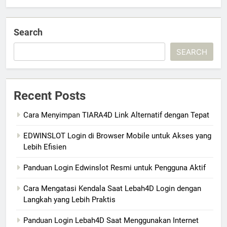
Search
SEARCH
Recent Posts
Cara Menyimpan TIARA4D Link Alternatif dengan Tepat
EDWINSLOT Login di Browser Mobile untuk Akses yang
Lebih Efisien
Panduan Login Edwinslot Resmi untuk Pengguna Aktif
Cara Mengatasi Kendala Saat Lebah4D Login dengan
Langkah yang Lebih Praktis
Panduan Login Lebah4D Saat Menggunakan Internet