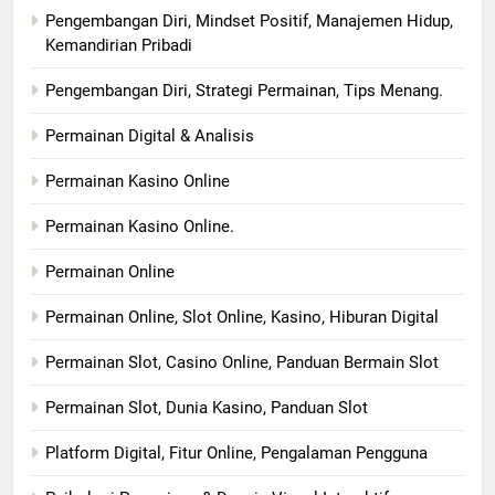
Pengembangan Diri, Mindset Positif, Manajemen Hidup,
Kemandirian Pribadi
Pengembangan Diri, Strategi Permainan, Tips Menang.
Permainan Digital & Analisis
Permainan Kasino Online
Permainan Kasino Online.
Permainan Online
Permainan Online, Slot Online, Kasino, Hiburan Digital
Permainan Slot, Casino Online, Panduan Bermain Slot
Permainan Slot, Dunia Kasino, Panduan Slot
Platform Digital, Fitur Online, Pengalaman Pengguna