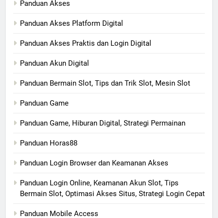
Panduan Akses
Panduan Akses Platform Digital
Panduan Akses Praktis dan Login Digital
Panduan Akun Digital
Panduan Bermain Slot, Tips dan Trik Slot, Mesin Slot
Panduan Game
Panduan Game, Hiburan Digital, Strategi Permainan
Panduan Horas88
Panduan Login Browser dan Keamanan Akses
Panduan Login Online, Keamanan Akun Slot, Tips
Bermain Slot, Optimasi Akses Situs, Strategi Login Cepat
Panduan Mobile Access