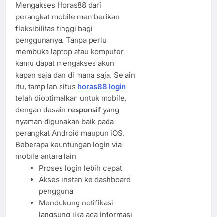
Mengakses Horas88 dari
perangkat mobile memberikan
fleksibilitas tinggi bagi
penggunanya. Tanpa perlu
membuka laptop atau komputer,
kamu dapat mengakses akun
kapan saja dan di mana saja. Selain
itu, tampilan situs
horas88 login
telah dioptimalkan untuk mobile,
dengan desain
responsif
yang
nyaman digunakan baik pada
perangkat Android maupun iOS.
Beberapa keuntungan login via
mobile antara lain:
Proses login lebih cepat
Akses instan ke dashboard
pengguna
Mendukung notifikasi
langsung jika ada informasi