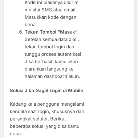
Kode ini biasanya dikirim
melalui SMS atau email.
Masukkan kode dengan
benar.
Tekan Tombol “Masuk”
Setelah semua data diisi,
tekan tombol login dan
tunggu proses autentikasi.
Jika berhasil, kamu akan
diarahkan langsung ke
halaman dashboard akun.
Solusi Jika Gagal Login di Mobile
Kadang kala pengguna mengalami
kendala saat login, khususnya dari
perangkat seluler. Berikut
beberapa solusi yang bisa kamu
coba: