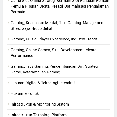
Game Slot Online Strategi Bermain Slot Panduan Pemain
Pemula Hiburan Digital Kreatif Optimalisasi Pengalaman
Bermain
Gaming, Kesehatan Mental, Tips Gaming, Manajemen
Stres, Gaya Hidup Sehat
Gaming, Music, Player Experience, Industry Trends
Gaming, Online Games, Skill Development, Mental
Performance
Gaming, Tips Gaming, Pengembangan Diri, Strategi
Game, Keterampilan Gaming
Hiburan Digital & Teknologi Interaktif
Hukum & Politik
Infrastruktur & Monitoring Sistem
Infrastruktur Teknologi Platform