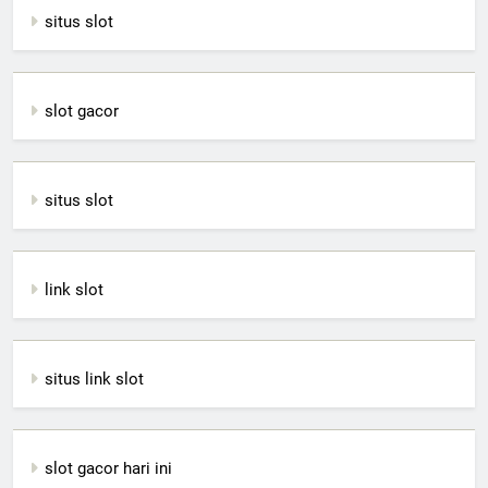
situs slot
slot gacor
situs slot
link slot
situs link slot
slot gacor hari ini