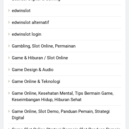
edwinslot
edwinslot alternatif
edwinslot login
Gambling, Slot Online, Permainan
Game & Hiburan / Slot Online
Game Design & Audio
Game Online & Teknologi
Game Online, Kesehatan Mental, Tips Bermain Game,
Keseimbangan Hidup, Hiburan Sehat
Game Online, Slot Demo, Panduan Pemain, Strategi
Digital