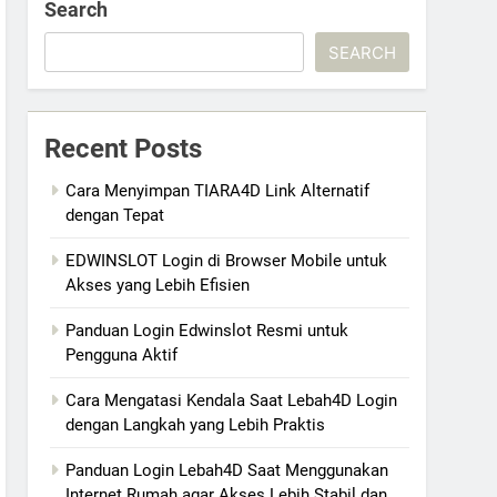
Search
SEARCH
Recent Posts
Cara Menyimpan TIARA4D Link Alternatif
dengan Tepat
EDWINSLOT Login di Browser Mobile untuk
Akses yang Lebih Efisien
Panduan Login Edwinslot Resmi untuk
Pengguna Aktif
Cara Mengatasi Kendala Saat Lebah4D Login
dengan Langkah yang Lebih Praktis
Panduan Login Lebah4D Saat Menggunakan
Internet Rumah agar Akses Lebih Stabil dan