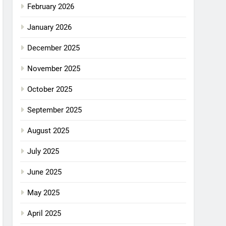
February 2026
January 2026
December 2025
November 2025
October 2025
September 2025
August 2025
July 2025
June 2025
May 2025
April 2025