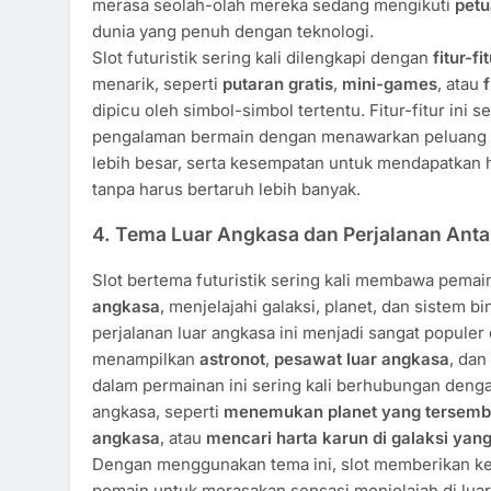
merasa seolah-olah mereka sedang mengikuti
petu
dunia yang penuh dengan teknologi.
Slot futuristik sering kali dilengkapi dengan
fitur-f
menarik, seperti
putaran gratis
,
mini-games
, atau
dipicu oleh simbol-simbol tertentu. Fitur-fitur in
pengalaman bermain dengan menawarkan peluang
lebih besar, serta kesempatan untuk mendapatkan h
tanpa harus bertaruh lebih banyak.
4.
Tema Luar Angkasa dan Perjalanan Anta
Slot bertema futuristik sering kali membawa pemai
angkasa
, menjelajahi galaksi, planet, dan sistem b
perjalanan luar angkasa ini menjadi sangat populer 
menampilkan
astronot
,
pesawat luar angkasa
, dan
dalam permainan ini sering kali berhubungan denga
angkasa, seperti
menemukan planet yang tersemb
angkasa
, atau
mencari harta karun di galaksi yang
Dengan menggunakan tema ini, slot memberikan k
pemain untuk merasakan sensasi menjelajah di luar