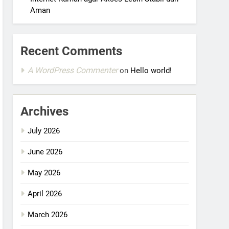
Aman
Recent Comments
A WordPress Commenter
on
Hello world!
Archives
July 2026
June 2026
May 2026
April 2026
March 2026