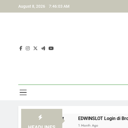
Skip
August 8, 2026
7:46:04 AM
to
content
Mum
Dapatkan 
atif dengan Tepat
EDWINSLOT Login di Browser Mobile 
1 Month Ago
HEADLINES