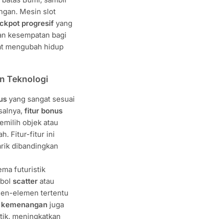
ngan. Mesin slot
ackpot progresif
yang
an kesempatan bagi
at mengubah hidup
n Teknologi
us
yang sangat sesuai
salnya,
fitur bonus
milih objek atau
 Fitur-fitur ini
rik dibandingkan
ma futuristik
mbol
scatter
atau
men-elemen tertentu
 kemenangan
juga
tik, meningkatkan