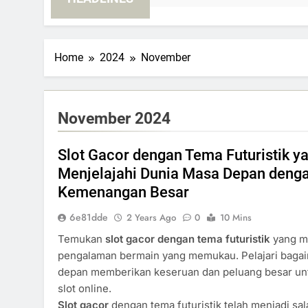
Home
2024
November
November 2024
Slot Gacor dengan Tema Futuristik 
Menjelajahi Dunia Masa Depan deng
Kemenangan Besar
6e81dde
2 Years Ago
0
10 Mins
Temukan
slot gacor dengan tema futuristik
yang m
pengalaman bermain yang memukau. Pelajari baga
depan memberikan keseruan dan peluang besar un
slot online.
Slot gacor
dengan tema futuristik telah menjadi sala