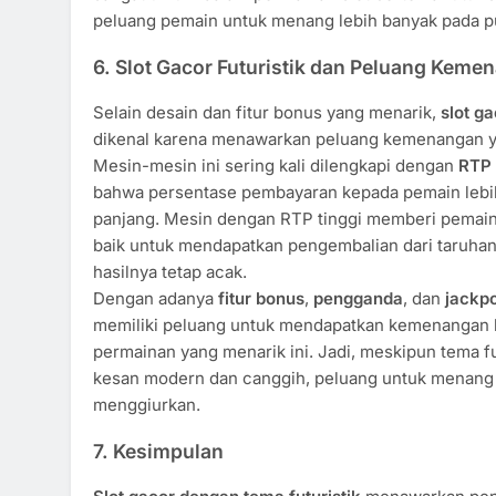
peluang pemain untuk menang lebih banyak pada pu
6.
Slot Gacor Futuristik dan Peluang Keme
Selain desain dan fitur bonus yang menarik,
slot ga
dikenal karena menawarkan peluang kemenangan ya
Mesin-mesin ini sering kali dilengkapi dengan
RTP 
bahwa persentase pembayaran kepada pemain lebih
panjang. Mesin dengan RTP tinggi memberi pemain
baik untuk mendapatkan pengembalian dari taruha
hasilnya tetap acak.
Dengan adanya
fitur bonus
,
pengganda
, dan
jackpo
memiliki peluang untuk mendapatkan kemenangan 
permainan yang menarik ini. Jadi, meskipun tema f
kesan modern dan canggih, peluang untuk menang 
menggiurkan.
7.
Kesimpulan