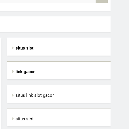
situs slot
link gacor
situs link slot gacor
situs slot