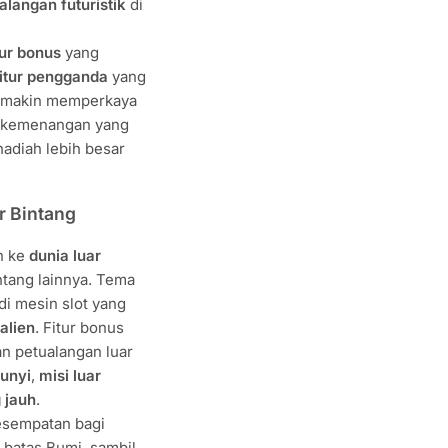
alangan futuristik
di
itur bonus
yang
fitur pengganda
yang
i semakin memperkaya
 kemenangan yang
adiah lebih besar
r Bintang
n ke
dunia luar
intang lainnya. Tema
di mesin slot yang
alien
. Fitur bonus
n petualangan luar
unyi
,
misi luar
 jauh
.
esempatan bagi
 batas Bumi, sambil