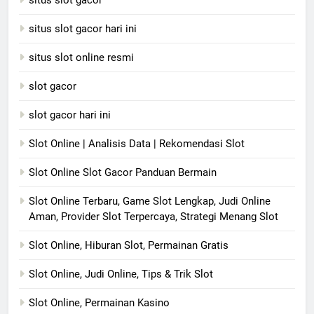
situs slot gacor hari ini
situs slot online resmi
slot gacor
slot gacor hari ini
Slot Online | Analisis Data | Rekomendasi Slot
Slot Online Slot Gacor Panduan Bermain
Slot Online Terbaru, Game Slot Lengkap, Judi Online
Aman, Provider Slot Terpercaya, Strategi Menang Slot
Slot Online, Hiburan Slot, Permainan Gratis
Slot Online, Judi Online, Tips & Trik Slot
Slot Online, Permainan Kasino