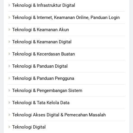
Teknologi & Infrastruktur Digital
Teknologi & Internet, Keamanan Online, Panduan Login
Teknologi & Keamanan Akun
Teknologi & Keamanan Digital
Teknologi & Kecerdasan Buatan
Teknologi & Panduan Digital
Teknologi & Panduan Pengguna
Teknologi & Pengembangan Sistem
Teknologi & Tata Kelola Data
Teknologi Akses Digital & Pemecahan Masalah
Teknologi Digital