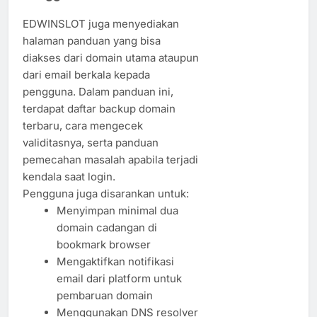
EDWINSLOT juga menyediakan
halaman panduan yang bisa
diakses dari domain utama ataupun
dari email berkala kepada
pengguna. Dalam panduan ini,
terdapat daftar backup domain
terbaru, cara mengecek
validitasnya, serta panduan
pemecahan masalah apabila terjadi
kendala saat login.
Pengguna juga disarankan untuk:
Menyimpan minimal dua
domain cadangan di
bookmark browser
Mengaktifkan notifikasi
email dari platform untuk
pembaruan domain
Menggunakan DNS resolver