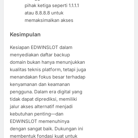
pihak ketiga seperti 1.1.1.1
atau 8.8.8.8 untuk
memaksimalkan akses
Kesimpulan
Kesiapan EDWINSLOT dalam
menyediakan daftar backup
domain bukan hanya menunjukkan
kualitas teknis platform, tetapi juga
menandakan fokus besar terhadap
kenyamanan dan keamanan
pengguna. Dalam era digital yang
tidak dapat diprediksi, memiliki
jalur akses alternatif menjadi
kebutuhan penting—dan
EDWINSLOT memenuhinya
dengan sangat baik. Dukungan ini
membentuk fondasi kuat untuk