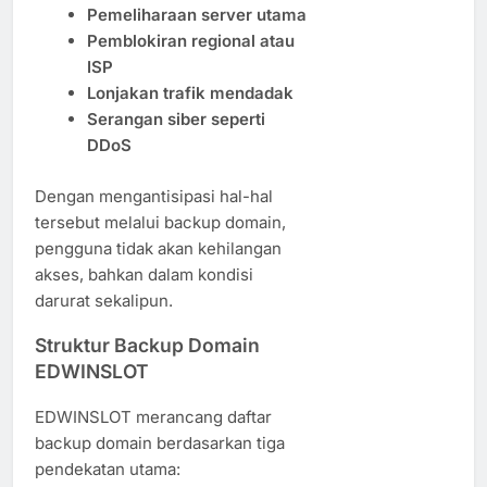
Pemeliharaan server utama
Pemblokiran regional atau
ISP
Lonjakan trafik mendadak
Serangan siber seperti
DDoS
Dengan mengantisipasi hal-hal
tersebut melalui backup domain,
pengguna tidak akan kehilangan
akses, bahkan dalam kondisi
darurat sekalipun.
Struktur Backup Domain
EDWINSLOT
EDWINSLOT merancang daftar
backup domain berdasarkan tiga
pendekatan utama: