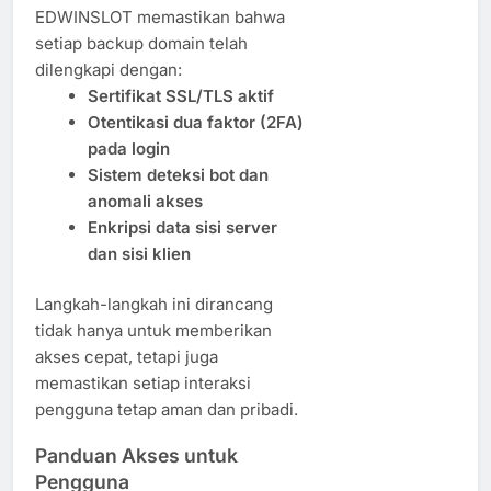
EDWINSLOT memastikan bahwa
setiap backup domain telah
dilengkapi dengan:
Sertifikat SSL/TLS aktif
Otentikasi dua faktor (2FA)
pada login
Sistem deteksi bot dan
anomali akses
Enkripsi data sisi server
dan sisi klien
Langkah-langkah ini dirancang
tidak hanya untuk memberikan
akses cepat, tetapi juga
memastikan setiap interaksi
pengguna tetap aman dan pribadi.
Panduan Akses untuk
Pengguna