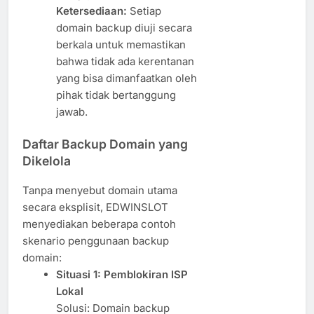
Ketersediaan:
Setiap
domain backup diuji secara
berkala untuk memastikan
bahwa tidak ada kerentanan
yang bisa dimanfaatkan oleh
pihak tidak bertanggung
jawab.
Daftar Backup Domain yang
Dikelola
Tanpa menyebut domain utama
secara eksplisit, EDWINSLOT
menyediakan beberapa contoh
skenario penggunaan backup
domain:
Situasi 1: Pemblokiran ISP
Lokal
Solusi: Domain backup