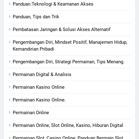
Panduan Teknologi & Keamanan Akses
Panduan, Tips dan Trik
Pembatasan Jaringan & Solusi Akses Alternatif
Pengembangan Diri, Mindset Positif, Manajemen Hidup,
Kemandirian Pribadi
Pengembangan Diri, Strategi Permainan, Tips Menang.
Permainan Digital & Analisis
Permainan Kasino Online
Permainan Kasino Online.
Permainan Online
Permainan Online, Slot Online, Kasino, Hiburan Digital
Permainan Slot, Casino Online, Panduan Bermain Slot