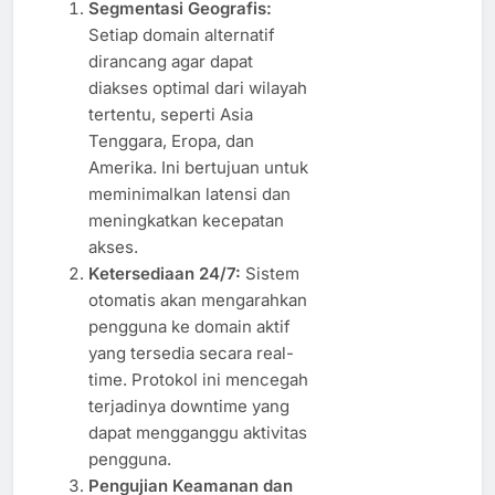
Segmentasi Geografis:
Setiap domain alternatif
dirancang agar dapat
diakses optimal dari wilayah
tertentu, seperti Asia
Tenggara, Eropa, dan
Amerika. Ini bertujuan untuk
meminimalkan latensi dan
meningkatkan kecepatan
akses.
Ketersediaan 24/7:
Sistem
otomatis akan mengarahkan
pengguna ke domain aktif
yang tersedia secara real-
time. Protokol ini mencegah
terjadinya downtime yang
dapat mengganggu aktivitas
pengguna.
Pengujian Keamanan dan