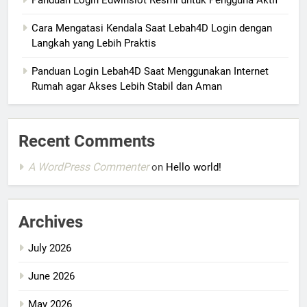
Cara Mengatasi Kendala Saat Lebah4D Login dengan
Langkah yang Lebih Praktis
Panduan Login Lebah4D Saat Menggunakan Internet
Rumah agar Akses Lebih Stabil dan Aman
Recent Comments
A WordPress Commenter
on
Hello world!
Archives
July 2026
June 2026
May 2026