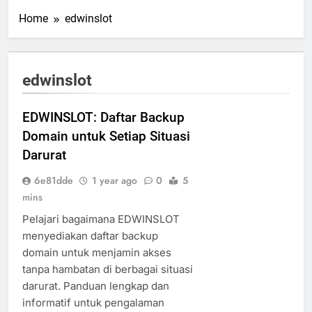
Home
edwinslot
edwinslot
EDWINSLOT: Daftar Backup
Domain untuk Setiap Situasi
Darurat
6e81dde
1 year ago
0
5
mins
Pelajari bagaimana EDWINSLOT
menyediakan daftar backup
domain untuk menjamin akses
tanpa hambatan di berbagai situasi
darurat. Panduan lengkap dan
informatif untuk pengalaman