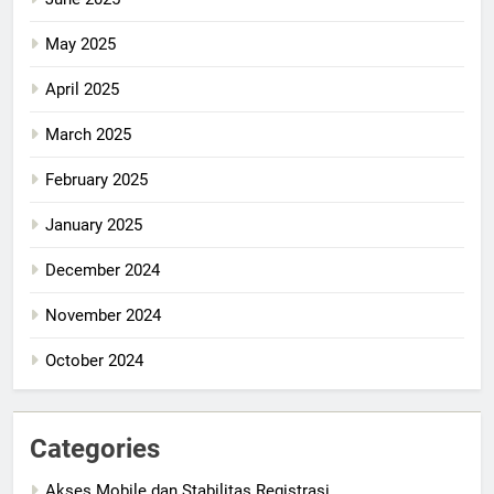
May 2025
April 2025
March 2025
February 2025
January 2025
December 2024
November 2024
October 2024
Categories
Akses Mobile dan Stabilitas Registrasi