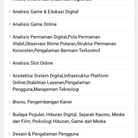
Analisis Game & Edukasi Digital
Analisis Game Online
Analisis Permainan Digital,Pola Permainan
Stabil,Observasi Ritme Putaran,Struktur Permainan
Konsisten,Pengalaman Bermain Terkontrol
Analisis Slot Online
Arsitektur Sistem Digital,Infrastruktur Platform
Online,Stabilitas Layanan,Pengalaman
Pengguna,Manajemen Teknologi
Bisnis, Pengembangan Karier
Budaya Populer, Hiburan Digital, Sejarah Kasino, Media
dan Film, Psikologi Hiburan, Game dan Media
Desain & Pengalaman Pengguna