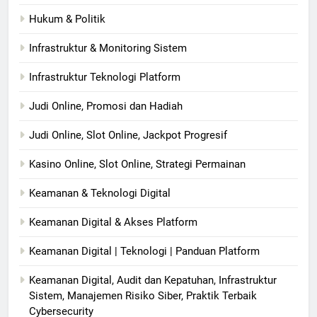
Hukum & Politik
Infrastruktur & Monitoring Sistem
Infrastruktur Teknologi Platform
Judi Online, Promosi dan Hadiah
Judi Online, Slot Online, Jackpot Progresif
Kasino Online, Slot Online, Strategi Permainan
Keamanan & Teknologi Digital
Keamanan Digital & Akses Platform
Keamanan Digital | Teknologi | Panduan Platform
Keamanan Digital, Audit dan Kepatuhan, Infrastruktur
Sistem, Manajemen Risiko Siber, Praktik Terbaik
Cybersecurity