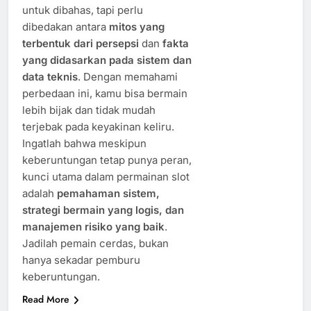
untuk dibahas, tapi perlu
dibedakan antara
mitos yang
terbentuk dari persepsi
dan
fakta
yang didasarkan pada sistem dan
data teknis
. Dengan memahami
perbedaan ini, kamu bisa bermain
lebih bijak dan tidak mudah
terjebak pada keyakinan keliru.
Ingatlah bahwa meskipun
keberuntungan tetap punya peran,
kunci utama dalam permainan slot
adalah
pemahaman sistem,
strategi bermain yang logis, dan
manajemen risiko yang baik
.
Jadilah pemain cerdas, bukan
hanya sekadar pemburu
keberuntungan.
Read More