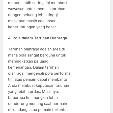
muncul lebih sering. Ini memberi
wawasan untuk memilih taruhan
dengan peluang lebih tinggi,
meskipun masih ada unsur
keberuntungan yang besar.
4.
Pola dalam Taruhan Olahraga
Taruhan olahraga adalah area di
mana pola sangat berguna untuk
meningkatkan peluang
kemenangan. Dalam taruhan
olahraga, mengenali pola performa
tim atau pemain dapat membantu
Anda membuat keputusan taruhan
yang lebih cerdas. Misalnya,
beberapa tim mungkin lebih
cenderung menang saat bermain
di kandang, atau pemain tertentu