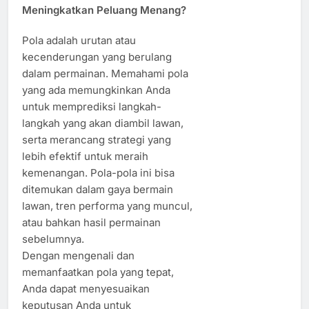
Meningkatkan Peluang Menang?
Pola adalah urutan atau
kecenderungan yang berulang
dalam permainan. Memahami pola
yang ada memungkinkan Anda
untuk memprediksi langkah-
langkah yang akan diambil lawan,
serta merancang strategi yang
lebih efektif untuk meraih
kemenangan. Pola-pola ini bisa
ditemukan dalam gaya bermain
lawan, tren performa yang muncul,
atau bahkan hasil permainan
sebelumnya.
Dengan mengenali dan
memanfaatkan pola yang tepat,
Anda dapat menyesuaikan
keputusan Anda untuk