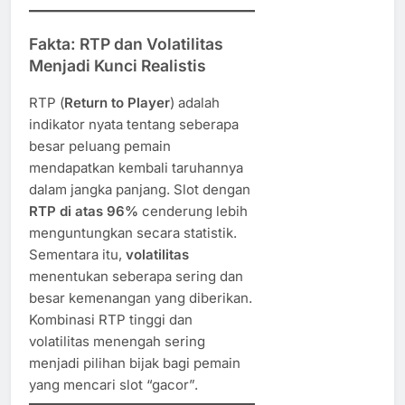
Fakta: RTP dan Volatilitas
Menjadi Kunci Realistis
RTP (
Return to Player
) adalah
indikator nyata tentang seberapa
besar peluang pemain
mendapatkan kembali taruhannya
dalam jangka panjang. Slot dengan
RTP di atas 96%
cenderung lebih
menguntungkan secara statistik.
Sementara itu,
volatilitas
menentukan seberapa sering dan
besar kemenangan yang diberikan.
Kombinasi RTP tinggi dan
volatilitas menengah sering
menjadi pilihan bijak bagi pemain
yang mencari slot “gacor”.