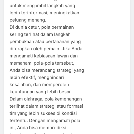
untuk mengambil langkah yang
lebih terinformasi, meningkatkan
peluang menang.
Di dunia catur, pola permainan
sering terlihat dalam langkah
pembukaan atau pertahanan yang
diterapkan oleh pemain. Jika Anda
mengamati kebiasaan lawan dan
memahami pola-pola tersebut,
Anda bisa merancang strategi yang
lebih efektif, menghindari
kesalahan, dan memperoleh
keuntungan yang lebih besar.
Dalam olahraga, pola kemenangan
terlihat dalam strategi atau formasi
tim yang lebih sukses di kondisi
tertentu. Dengan mengamati pola
ini, Anda bisa memprediksi