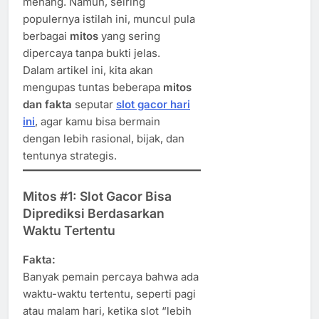
menang. Namun, seiring
populernya istilah ini, muncul pula
berbagai
mitos
yang sering
dipercaya tanpa bukti jelas.
Dalam artikel ini, kita akan
mengupas tuntas beberapa
mitos
dan fakta
seputar
slot gacor hari
ini
, agar kamu bisa bermain
dengan lebih rasional, bijak, dan
tentunya strategis.
Mitos #1: Slot Gacor Bisa
Diprediksi Berdasarkan
Waktu Tertentu
Fakta:
Banyak pemain percaya bahwa ada
waktu-waktu tertentu, seperti pagi
atau malam hari, ketika slot “lebih