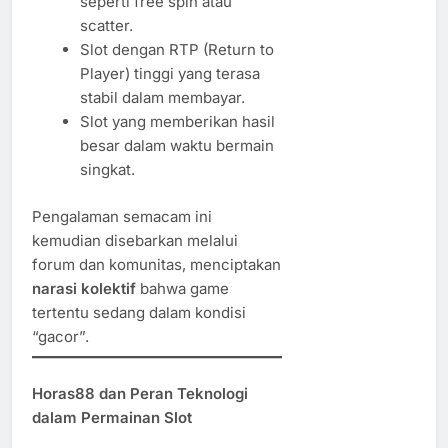
seperti free spin atau
scatter.
Slot dengan RTP (Return to
Player) tinggi yang terasa
stabil dalam membayar.
Slot yang memberikan hasil
besar dalam waktu bermain
singkat.
Pengalaman semacam ini
kemudian disebarkan melalui
forum dan komunitas, menciptakan
narasi kolektif
bahwa game
tertentu sedang dalam kondisi
“gacor”.
Horas88 dan Peran Teknologi
dalam Permainan Slot