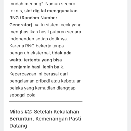
mudah menang”. Namun secara
teknis,
slot digital menggunakan
RNG (Random Number
Generator)
, yaitu sistem acak yang
menghasilkan hasil putaran secara
independen setiap detiknya.
Karena RNG bekerja tanpa
pengaruh eksternal,
tidak ada
waktu tertentu yang bisa
menjamin hasil lebih baik
.
Kepercayaan ini berasal dari
pengalaman pribadi atau kebetulan
belaka yang kemudian dianggap
sebagai pola.
Mitos #2: Setelah Kekalahan
Beruntun, Kemenangan Pasti
Datang