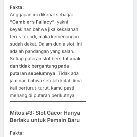
Fakta:
Anggapan ini dikenal sebagai
“Gambler’s Fallacy”
, yakni
keyakinan bahwa jika kekalahan
terus terjadi, maka kemenangan
sudah dekat. Dalam dunia slot, ini
adalah pandangan yang salah.
Setiap putaran slot bersifat
acak
dan tidak bergantung pada
putaran sebelumnya
. Tidak ada
jaminan bahwa setelah kalah lima
kali berturut-turut, kamu pasti
menang di putaran berikutnya.
Mitos #3: Slot Gacor Hanya
Berlaku untuk Pemain Baru
Fakta: