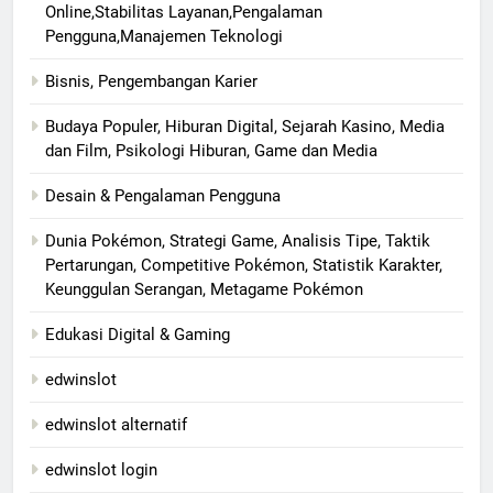
Online,Stabilitas Layanan,Pengalaman
Pengguna,Manajemen Teknologi
Bisnis, Pengembangan Karier
Budaya Populer, Hiburan Digital, Sejarah Kasino, Media
dan Film, Psikologi Hiburan, Game dan Media
Desain & Pengalaman Pengguna
Dunia Pokémon, Strategi Game, Analisis Tipe, Taktik
Pertarungan, Competitive Pokémon, Statistik Karakter,
Keunggulan Serangan, Metagame Pokémon
Edukasi Digital & Gaming
edwinslot
edwinslot alternatif
edwinslot login