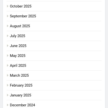
October 2025
September 2025
August 2025
July 2025
June 2025
May 2025
April 2025
March 2025
February 2025
January 2025
December 2024