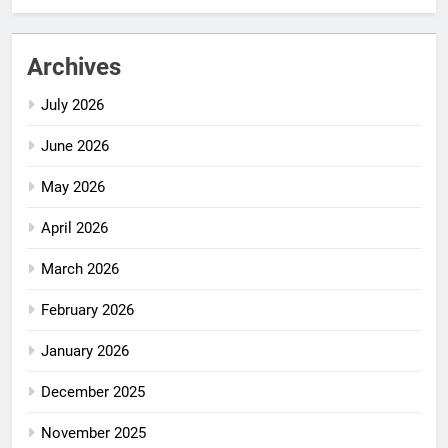
Archives
July 2026
June 2026
May 2026
April 2026
March 2026
February 2026
January 2026
December 2025
November 2025