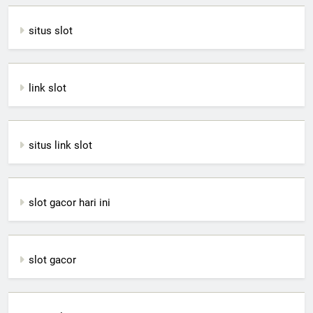
situs slot
link slot
situs link slot
slot gacor hari ini
slot gacor