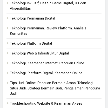
Teknologi Inklusif, Desain Game Digital, UX dan
Aksesibilitas
Teknologi Permainan Digital
Teknologi Permainan, Review Platform, Analisis
Komunitas
Teknologi Platform Digital
Teknologi Web & Infrastruktur Digital
Teknologi, Keamanan Internet, Panduan Online
Teknologi, Platform Digital, Keamanan Online
Tips Judi Online, Panduan Bermain Aman, Teknologi
Situs Judi, Strategi Bermain Judi, Pengalaman Pengguna
Judi
Troubleshooting Website & Keamanan Akses