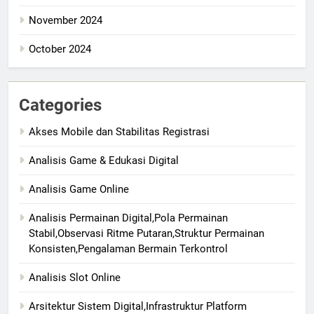
November 2024
October 2024
Categories
Akses Mobile dan Stabilitas Registrasi
Analisis Game & Edukasi Digital
Analisis Game Online
Analisis Permainan Digital,Pola Permainan
Stabil,Observasi Ritme Putaran,Struktur Permainan
Konsisten,Pengalaman Bermain Terkontrol
Analisis Slot Online
Arsitektur Sistem Digital,Infrastruktur Platform