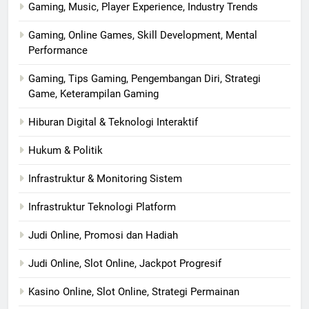
Gaming, Music, Player Experience, Industry Trends
Gaming, Online Games, Skill Development, Mental
Performance
Gaming, Tips Gaming, Pengembangan Diri, Strategi
Game, Keterampilan Gaming
Hiburan Digital & Teknologi Interaktif
Hukum & Politik
Infrastruktur & Monitoring Sistem
Infrastruktur Teknologi Platform
Judi Online, Promosi dan Hadiah
Judi Online, Slot Online, Jackpot Progresif
Kasino Online, Slot Online, Strategi Permainan