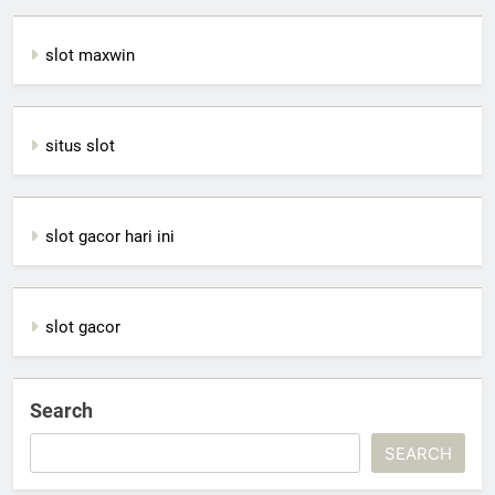
slot maxwin
situs slot
slot gacor hari ini
slot gacor
Search
SEARCH