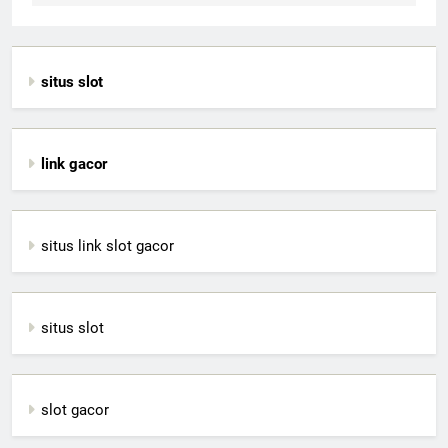
situs slot
link gacor
situs link slot gacor
situs slot
slot gacor