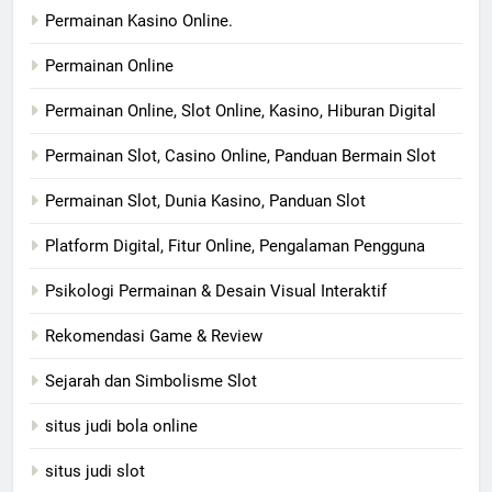
Permainan Kasino Online.
Permainan Online
Permainan Online, Slot Online, Kasino, Hiburan Digital
Permainan Slot, Casino Online, Panduan Bermain Slot
Permainan Slot, Dunia Kasino, Panduan Slot
Platform Digital, Fitur Online, Pengalaman Pengguna
Psikologi Permainan & Desain Visual Interaktif
Rekomendasi Game & Review
Sejarah dan Simbolisme Slot
situs judi bola online
situs judi slot