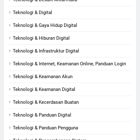
Teknologi & Digital
Teknologi & Gaya Hidup Digital
Teknologi & Hiburan Digital
Teknologi & Infrastruktur Digital
Teknologi & Internet, Keamanan Online, Panduan Login
Teknologi & Keamanan Akun
Teknologi & Keamanan Digital
Teknologi & Kecerdasan Buatan
Teknologi & Panduan Digital
Teknologi & Panduan Pengguna