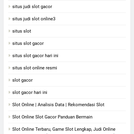
situs judi slot gacor
situs judi slot online3
situs slot
situs slot gacor
situs slot gacor hari ini
situs slot online resmi
slot gacor
slot gacor hari ini
Slot Online | Analisis Data | Rekomendasi Slot
Slot Online Slot Gacor Panduan Bermain
Slot Online Terbaru, Game Slot Lengkap, Judi Online