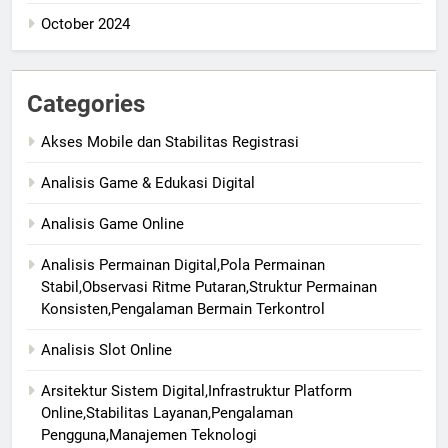
October 2024
Categories
Akses Mobile dan Stabilitas Registrasi
Analisis Game & Edukasi Digital
Analisis Game Online
Analisis Permainan Digital,Pola Permainan
Stabil,Observasi Ritme Putaran,Struktur Permainan
Konsisten,Pengalaman Bermain Terkontrol
Analisis Slot Online
Arsitektur Sistem Digital,Infrastruktur Platform
Online,Stabilitas Layanan,Pengalaman
Pengguna,Manajemen Teknologi