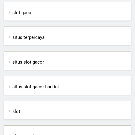
slot gacor
situs terpercaya
situs slot gacor
situs slot gacor hari ini
slot