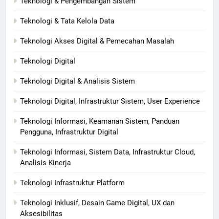
Teknologi & Pengembangan Sistem
Teknologi & Tata Kelola Data
Teknologi Akses Digital & Pemecahan Masalah
Teknologi Digital
Teknologi Digital & Analisis Sistem
Teknologi Digital, Infrastruktur Sistem, User Experience
Teknologi Informasi, Keamanan Sistem, Panduan
Pengguna, Infrastruktur Digital
Teknologi Informasi, Sistem Data, Infrastruktur Cloud,
Analisis Kinerja
Teknologi Infrastruktur Platform
Teknologi Inklusif, Desain Game Digital, UX dan
Aksesibilitas