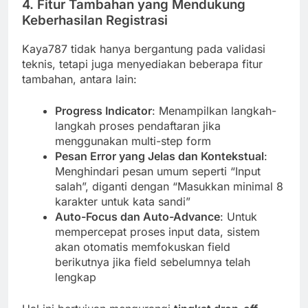
4.
Fitur Tambahan yang Mendukung
Keberhasilan Registrasi
Kaya787 tidak hanya bergantung pada validasi
teknis, tetapi juga menyediakan beberapa fitur
tambahan, antara lain:
Progress Indicator
: Menampilkan langkah-
langkah proses pendaftaran jika
menggunakan multi-step form
Pesan Error yang Jelas dan Kontekstual
:
Menghindari pesan umum seperti “Input
salah”, diganti dengan “Masukkan minimal 8
karakter untuk kata sandi”
Auto-Focus dan Auto-Advance
: Untuk
mempercepat proses input data, sistem
akan otomatis memfokuskan field
berikutnya jika field sebelumnya telah
lengkap