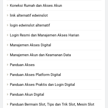
Koneksi Rumah dan Akses Akun
link alternatif edwinslot
login edwinslot alternatif
Login Resmi dan Manajemen Akses Harian
Manajemen Akses Digital
Manajemen Akun dan Keamanan Data
Panduan Akses
Panduan Akses Platform Digital
Panduan Akses Praktis dan Login Digital
Panduan Akun Digital
Panduan Bermain Slot, Tips dan Trik Slot, Mesin Slot