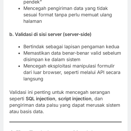
pendek”
Mencegah pengiriman data yang tidak
sesuai format tanpa perlu memuat ulang
halaman
b.
Validasi di sisi server (server-side)
Bertindak sebagai lapisan pengaman kedua
Memastikan data benar-benar valid sebelum
disimpan ke dalam sistem
Mencegah eksploitasi manipulasi formulir
dari luar browser, seperti melalui API secara
langsung
Validasi ini penting untuk mencegah serangan
seperti
SQL injection
,
script injection
, dan
pengiriman data palsu yang dapat merusak sistem
atau basis data.