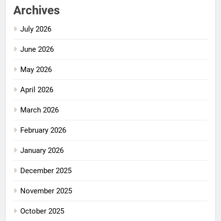
Archives
July 2026
June 2026
May 2026
April 2026
March 2026
February 2026
January 2026
December 2025
November 2025
October 2025