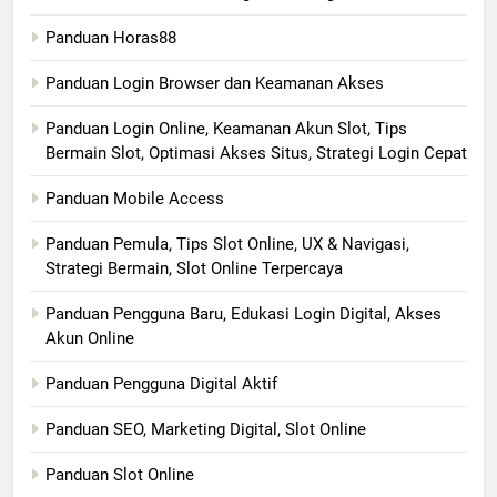
Panduan Horas88
Panduan Login Browser dan Keamanan Akses
Panduan Login Online, Keamanan Akun Slot, Tips
Bermain Slot, Optimasi Akses Situs, Strategi Login Cepat
Panduan Mobile Access
Panduan Pemula, Tips Slot Online, UX & Navigasi,
Strategi Bermain, Slot Online Terpercaya
Panduan Pengguna Baru, Edukasi Login Digital, Akses
Akun Online
Panduan Pengguna Digital Aktif
Panduan SEO, Marketing Digital, Slot Online
Panduan Slot Online