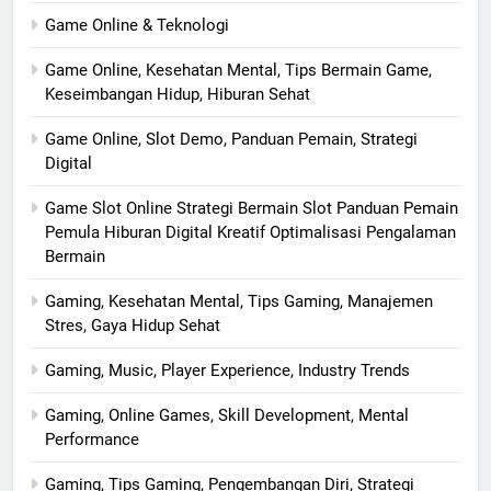
Game Online & Teknologi
Game Online, Kesehatan Mental, Tips Bermain Game,
Keseimbangan Hidup, Hiburan Sehat
Game Online, Slot Demo, Panduan Pemain, Strategi
Digital
Game Slot Online Strategi Bermain Slot Panduan Pemain
Pemula Hiburan Digital Kreatif Optimalisasi Pengalaman
Bermain
Gaming, Kesehatan Mental, Tips Gaming, Manajemen
Stres, Gaya Hidup Sehat
Gaming, Music, Player Experience, Industry Trends
Gaming, Online Games, Skill Development, Mental
Performance
Gaming, Tips Gaming, Pengembangan Diri, Strategi