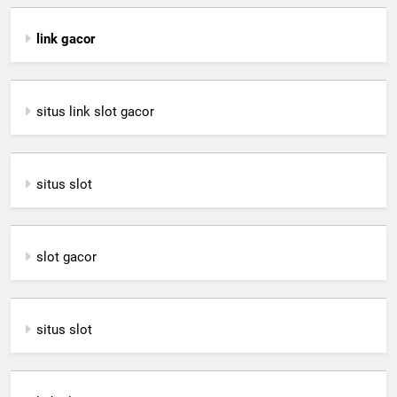
link gacor
situs link slot gacor
situs slot
slot gacor
situs slot