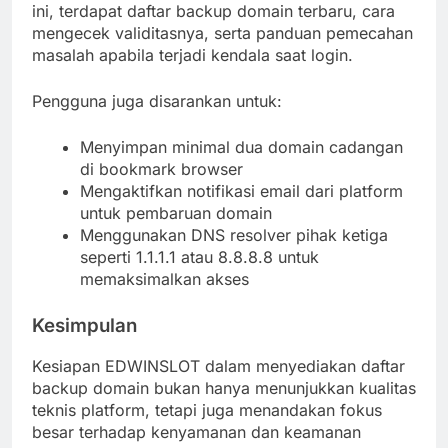
ini, terdapat daftar backup domain terbaru, cara
mengecek validitasnya, serta panduan pemecahan
masalah apabila terjadi kendala saat login.
Pengguna juga disarankan untuk:
Menyimpan minimal dua domain cadangan
di bookmark browser
Mengaktifkan notifikasi email dari platform
untuk pembaruan domain
Menggunakan DNS resolver pihak ketiga
seperti 1.1.1.1 atau 8.8.8.8 untuk
memaksimalkan akses
Kesimpulan
Kesiapan EDWINSLOT dalam menyediakan daftar
backup domain bukan hanya menunjukkan kualitas
teknis platform, tetapi juga menandakan fokus
besar terhadap kenyamanan dan keamanan