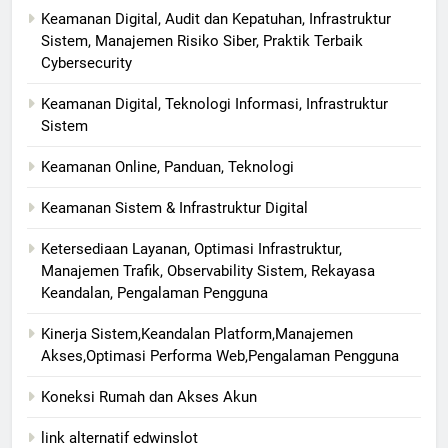
Keamanan Digital, Audit dan Kepatuhan, Infrastruktur
Sistem, Manajemen Risiko Siber, Praktik Terbaik
Cybersecurity
Keamanan Digital, Teknologi Informasi, Infrastruktur
Sistem
Keamanan Online, Panduan, Teknologi
Keamanan Sistem & Infrastruktur Digital
Ketersediaan Layanan, Optimasi Infrastruktur,
Manajemen Trafik, Observability Sistem, Rekayasa
Keandalan, Pengalaman Pengguna
Kinerja Sistem,Keandalan Platform,Manajemen
Akses,Optimasi Performa Web,Pengalaman Pengguna
Koneksi Rumah dan Akses Akun
link alternatif edwinslot