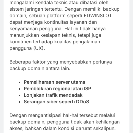
mengalami kendala teknis atau dibatasi oleh
sistem jaringan tertentu. Dengan memiliki backup
domain, sebuah platform seperti EDWINSLOT
dapat menjaga kontinuitas layanan dan
kenyamanan pengguna. Hal ini tidak hanya
menunjukkan kesiapan teknis, tetapi juga
komitmen terhadap kualitas pengalaman
pengguna (UX).
Beberapa faktor yang menyebabkan perlunya
backup domain antara lain:
Pemeliharaan server utama
Pemblokiran regional atau ISP
Lonjakan trafik mendadak
Serangan siber seperti DDoS
Dengan mengantisipasi hal-hal tersebut melalui
backup domain, pengguna tidak akan kehilangan
akses, bahkan dalam kondisi darurat sekalipun.