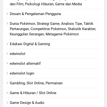
dan Film, Psikologi Hiburan, Game dan Media
Desain & Pengalaman Pengguna
Dunia Pokémon, Strategi Game, Analisis Tipe, Taktik
Pertarungan, Competitive Pokémon, Statistik Karakter,
Keunggulan Serangan, Metagame Pokémon
Edukasi Digital & Gaming
edwinslot
edwinslot alternatif
edwinslot login
Gambling, Slot Online, Permainan
Game & Hiburan / Slot Online
Game Design & Audio