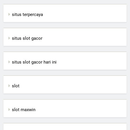
situs terpercaya
situs slot gacor
situs slot gacor hari ini
slot
slot maxwin