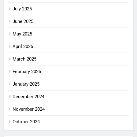
July 2025
June 2025
May 2025
April 2025
March 2025
February 2025
January 2025
December 2024
November 2024
October 2024