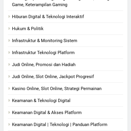
Game, Keterampilan Gaming
Hiburan Digital & Teknologi Interaktif
Hukum & Politik
Infrastruktur & Monitoring Sistem
Infrastruktur Teknologi Platform
Judi Online, Promosi dan Hadiah
Judi Online, Slot Online, Jackpot Progresif
Kasino Online, Slot Online, Strategi Permainan
Keamanan & Teknologi Digital
Keamanan Digital & Akses Platform
Keamanan Digital | Teknologi | Panduan Platform