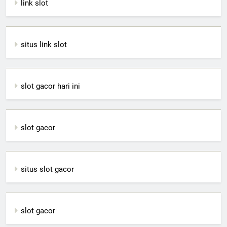
link slot
situs link slot
slot gacor hari ini
slot gacor
situs slot gacor
slot gacor