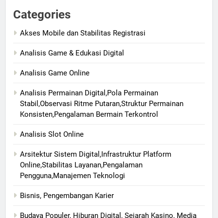
Categories
Akses Mobile dan Stabilitas Registrasi
Analisis Game & Edukasi Digital
Analisis Game Online
Analisis Permainan Digital,Pola Permainan
Stabil,Observasi Ritme Putaran,Struktur Permainan
Konsisten,Pengalaman Bermain Terkontrol
Analisis Slot Online
Arsitektur Sistem Digital,Infrastruktur Platform
Online,Stabilitas Layanan,Pengalaman
Pengguna,Manajemen Teknologi
Bisnis, Pengembangan Karier
Budaya Populer, Hiburan Digital, Sejarah Kasino, Media