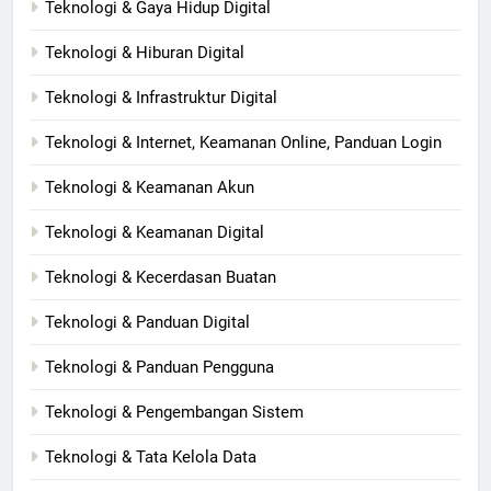
Teknologi & Gaya Hidup Digital
Teknologi & Hiburan Digital
Teknologi & Infrastruktur Digital
Teknologi & Internet, Keamanan Online, Panduan Login
Teknologi & Keamanan Akun
Teknologi & Keamanan Digital
Teknologi & Kecerdasan Buatan
Teknologi & Panduan Digital
Teknologi & Panduan Pengguna
Teknologi & Pengembangan Sistem
Teknologi & Tata Kelola Data