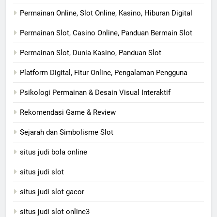
Permainan Online, Slot Online, Kasino, Hiburan Digital
Permainan Slot, Casino Online, Panduan Bermain Slot
Permainan Slot, Dunia Kasino, Panduan Slot
Platform Digital, Fitur Online, Pengalaman Pengguna
Psikologi Permainan & Desain Visual Interaktif
Rekomendasi Game & Review
Sejarah dan Simbolisme Slot
situs judi bola online
situs judi slot
situs judi slot gacor
situs judi slot online3