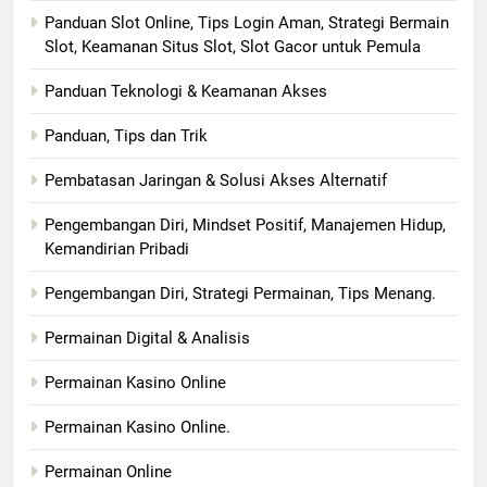
Panduan Slot Online, Tips Login Aman, Strategi Bermain
Slot, Keamanan Situs Slot, Slot Gacor untuk Pemula
Panduan Teknologi & Keamanan Akses
Panduan, Tips dan Trik
Pembatasan Jaringan & Solusi Akses Alternatif
Pengembangan Diri, Mindset Positif, Manajemen Hidup,
Kemandirian Pribadi
Pengembangan Diri, Strategi Permainan, Tips Menang.
Permainan Digital & Analisis
Permainan Kasino Online
Permainan Kasino Online.
Permainan Online