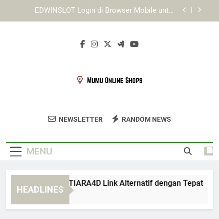
Skip
Panduan Login Edwinslot Resmi untuk Pengguna
to
Aktif
content
Cara Mengatasi Kendala Saat Lebah4D Login
dengan Langkah yang Lebih Praktis
Cara Menyimpan TIARA4D Link Alternatif dengan
Tepat
EDWINSLOT Login di Browser Mobile untuk
Akses yang Lebih Efisien
Panduan Login Edwinslot Resmi untuk Pengguna
Aktif
Mumu Online
Dapatkan Produk Terbaik Dengan Harga
Cara Mengatasi Kendala Saat Lebah4D Login
NEWSLETTER
RANDOM NEWS
Shops
dengan Langkah yang Lebih Praktis
Bersaing Di Mumu Online Shops.
MENU
ra Menyimpan TIARA4D Link Alternatif dengan Tepat
E
HEADLINES
Weeks Ago
1