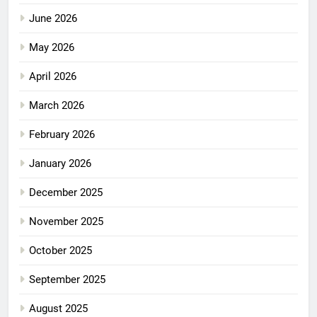
June 2026
May 2026
April 2026
March 2026
February 2026
January 2026
December 2025
November 2025
October 2025
September 2025
August 2025