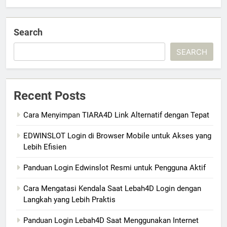
Search
SEARCH
Recent Posts
Cara Menyimpan TIARA4D Link Alternatif dengan Tepat
EDWINSLOT Login di Browser Mobile untuk Akses yang
Lebih Efisien
Panduan Login Edwinslot Resmi untuk Pengguna Aktif
Cara Mengatasi Kendala Saat Lebah4D Login dengan
Langkah yang Lebih Praktis
Panduan Login Lebah4D Saat Menggunakan Internet