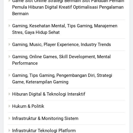
Game Slot Online Strategi Bermain Slot Panduan Pemain
Pemula Hiburan Digital Kreatif Optimalisasi Pengalaman
Bermain
Gaming, Kesehatan Mental, Tips Gaming, Manajemen
Stres, Gaya Hidup Sehat
Gaming, Music, Player Experience, Industry Trends
Gaming, Online Games, Skill Development, Mental
Performance
Gaming, Tips Gaming, Pengembangan Diri, Strategi
Game, Keterampilan Gaming
Hiburan Digital & Teknologi Interaktif
Hukum & Politik
Infrastruktur & Monitoring Sistem
Infrastruktur Teknologi Platform