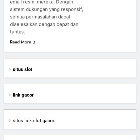
email resmi mereka. Dengan
sistem dukungan yang responsif,
semua permasalahan dapat
diselesaikan dengan cepat dan
tuntas.
Read More
situs slot
link gacor
situs link slot gacor