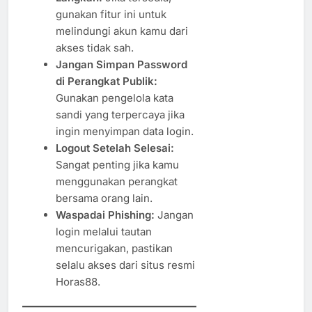
gunakan fitur ini untuk
melindungi akun kamu dari
akses tidak sah.
Jangan Simpan Password
di Perangkat Publik:
Gunakan pengelola kata
sandi yang terpercaya jika
ingin menyimpan data login.
Logout Setelah Selesai:
Sangat penting jika kamu
menggunakan perangkat
bersama orang lain.
Waspadai Phishing:
Jangan
login melalui tautan
mencurigakan, pastikan
selalu akses dari situs resmi
Horas88.