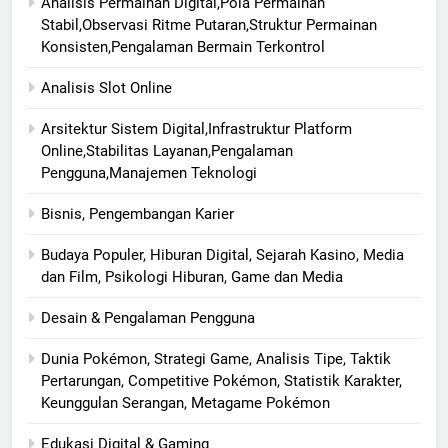
Analisis Permainan Digital,Pola Permainan
Stabil,Observasi Ritme Putaran,Struktur Permainan
Konsisten,Pengalaman Bermain Terkontrol
Analisis Slot Online
Arsitektur Sistem Digital,Infrastruktur Platform
Online,Stabilitas Layanan,Pengalaman
Pengguna,Manajemen Teknologi
Bisnis, Pengembangan Karier
Budaya Populer, Hiburan Digital, Sejarah Kasino, Media
dan Film, Psikologi Hiburan, Game dan Media
Desain & Pengalaman Pengguna
Dunia Pokémon, Strategi Game, Analisis Tipe, Taktik
Pertarungan, Competitive Pokémon, Statistik Karakter,
Keunggulan Serangan, Metagame Pokémon
Edukasi Digital & Gaming