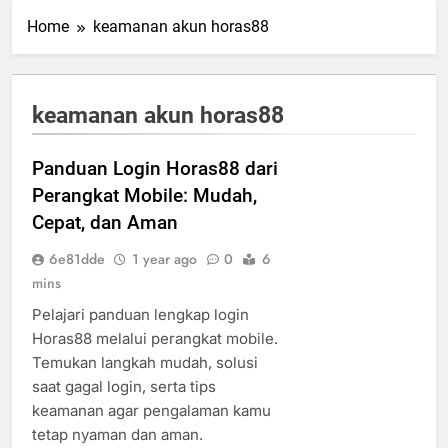
Home
keamanan akun horas88
keamanan akun horas88
Panduan Login Horas88 dari
Perangkat Mobile: Mudah,
Cepat, dan Aman
6e81dde
1 year ago
0
6
mins
Pelajari panduan lengkap login
Horas88 melalui perangkat mobile.
Temukan langkah mudah, solusi
saat gagal login, serta tips
keamanan agar pengalaman kamu
tetap nyaman dan aman.