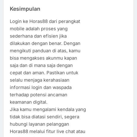
Kesimpulan
Login ke Horas88 dari perangkat
mobile adalah proses yang
sederhana dan efisien jika
dilakukan dengan benar. Dengan
mengikuti panduan di atas, kamu
bisa mengakses akunmu kapan
saja dan di mana saja dengan
cepat dan aman. Pastikan untuk
selalu menjaga kerahasiaan
informasi login dan waspada
terhadap potensi ancaman
keamanan digital.
Jika kamu mengalami kendala yang
tidak bisa diatasi sendiri, segera
hubungi layanan pelanggan
Horas88 melalui fitur live chat atau