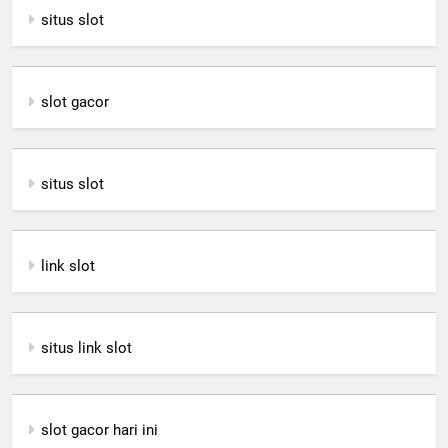
situs slot
slot gacor
situs slot
link slot
situs link slot
slot gacor hari ini