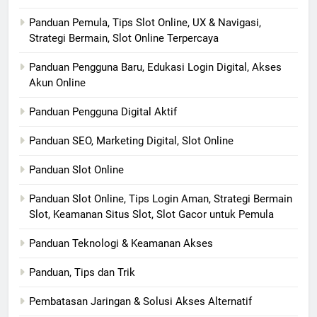
Panduan Pemula, Tips Slot Online, UX & Navigasi,
Strategi Bermain, Slot Online Terpercaya
Panduan Pengguna Baru, Edukasi Login Digital, Akses
Akun Online
Panduan Pengguna Digital Aktif
Panduan SEO, Marketing Digital, Slot Online
Panduan Slot Online
Panduan Slot Online, Tips Login Aman, Strategi Bermain
Slot, Keamanan Situs Slot, Slot Gacor untuk Pemula
Panduan Teknologi & Keamanan Akses
Panduan, Tips dan Trik
Pembatasan Jaringan & Solusi Akses Alternatif