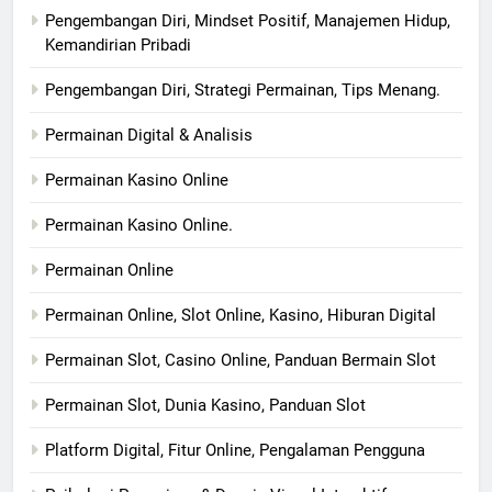
Pengembangan Diri, Mindset Positif, Manajemen Hidup,
Kemandirian Pribadi
Pengembangan Diri, Strategi Permainan, Tips Menang.
Permainan Digital & Analisis
Permainan Kasino Online
Permainan Kasino Online.
Permainan Online
Permainan Online, Slot Online, Kasino, Hiburan Digital
Permainan Slot, Casino Online, Panduan Bermain Slot
Permainan Slot, Dunia Kasino, Panduan Slot
Platform Digital, Fitur Online, Pengalaman Pengguna