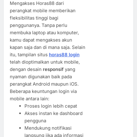
Mengakses Horas88 dari
perangkat mobile memberikan
fleksibilitas tinggi bagi
penggunanya. Tanpa perlu
membuka laptop atau komputer,
kamu dapat mengakses akun
kapan saja dan di mana saja. Selain
itu, tampilan situs
horas88 login
telah dioptimalkan untuk mobile,
dengan desain
responsif
yang
nyaman digunakan baik pada
perangkat Android maupun iOS.
Beberapa keuntungan login via
mobile antara lain:
Proses login lebih cepat
Akses instan ke dashboard
pengguna
Mendukung notifikasi
langsung jika ada informasi