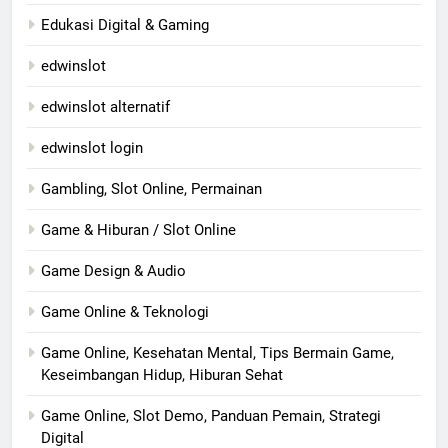
Edukasi Digital & Gaming
edwinslot
edwinslot alternatif
edwinslot login
Gambling, Slot Online, Permainan
Game & Hiburan / Slot Online
Game Design & Audio
Game Online & Teknologi
Game Online, Kesehatan Mental, Tips Bermain Game,
Keseimbangan Hidup, Hiburan Sehat
Game Online, Slot Demo, Panduan Pemain, Strategi
Digital