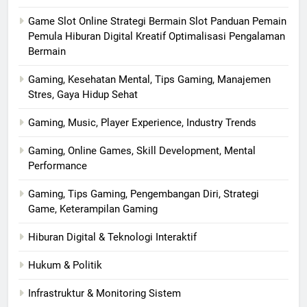
Game Slot Online Strategi Bermain Slot Panduan Pemain
Pemula Hiburan Digital Kreatif Optimalisasi Pengalaman
Bermain
Gaming, Kesehatan Mental, Tips Gaming, Manajemen
Stres, Gaya Hidup Sehat
Gaming, Music, Player Experience, Industry Trends
Gaming, Online Games, Skill Development, Mental
Performance
Gaming, Tips Gaming, Pengembangan Diri, Strategi
Game, Keterampilan Gaming
Hiburan Digital & Teknologi Interaktif
Hukum & Politik
Infrastruktur & Monitoring Sistem