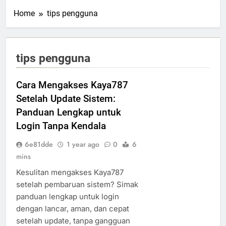
Home
tips pengguna
tips pengguna
Cara Mengakses Kaya787
Setelah Update Sistem:
Panduan Lengkap untuk
Login Tanpa Kendala
6e81dde
1 year ago
0
6
mins
Kesulitan mengakses Kaya787
setelah pembaruan sistem? Simak
panduan lengkap untuk login
dengan lancar, aman, dan cepat
setelah update, tanpa gangguan