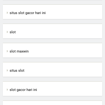
situs slot gacor hari ini
slot
slot maxwin
situs slot
slot gacor hari ini