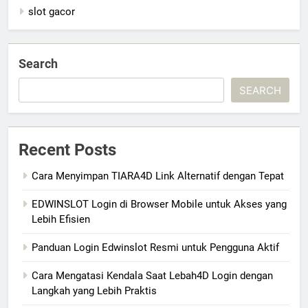
slot gacor
Search
SEARCH
Recent Posts
Cara Menyimpan TIARA4D Link Alternatif dengan Tepat
EDWINSLOT Login di Browser Mobile untuk Akses yang
Lebih Efisien
Panduan Login Edwinslot Resmi untuk Pengguna Aktif
Cara Mengatasi Kendala Saat Lebah4D Login dengan
Langkah yang Lebih Praktis