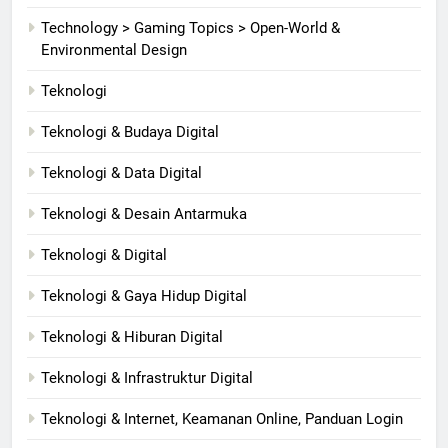
Technology > Gaming Topics > Open-World &
Environmental Design
Teknologi
Teknologi & Budaya Digital
Teknologi & Data Digital
Teknologi & Desain Antarmuka
Teknologi & Digital
Teknologi & Gaya Hidup Digital
Teknologi & Hiburan Digital
Teknologi & Infrastruktur Digital
Teknologi & Internet, Keamanan Online, Panduan Login