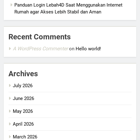
Panduan Login Lebah4D Saat Menggunakan Internet
Rumah agar Akses Lebih Stabil dan Aman
Recent Comments
A WordPress Commenter
on
Hello world!
Archives
July 2026
June 2026
May 2026
April 2026
March 2026