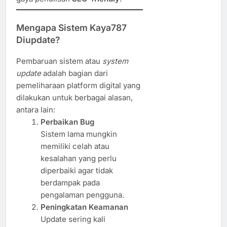
Mengapa Sistem Kaya787
Diupdate?
Pembaruan sistem atau
system
update
adalah bagian dari
pemeliharaan platform digital yang
dilakukan untuk berbagai alasan,
antara lain:
Perbaikan Bug
Sistem lama mungkin
memiliki celah atau
kesalahan yang perlu
diperbaiki agar tidak
berdampak pada
pengalaman pengguna.
Peningkatan Keamanan
Update sering kali