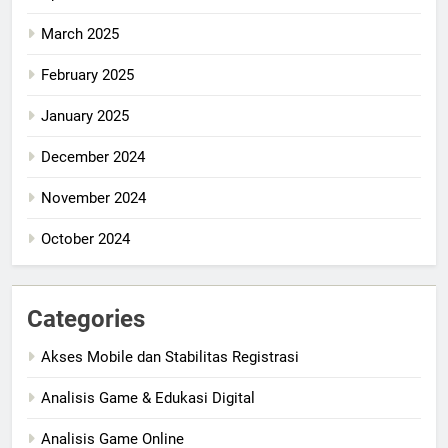
March 2025
February 2025
January 2025
December 2024
November 2024
October 2024
Categories
Akses Mobile dan Stabilitas Registrasi
Analisis Game & Edukasi Digital
Analisis Game Online