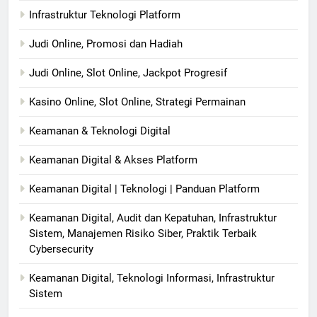
Infrastruktur Teknologi Platform
Judi Online, Promosi dan Hadiah
Judi Online, Slot Online, Jackpot Progresif
Kasino Online, Slot Online, Strategi Permainan
Keamanan & Teknologi Digital
Keamanan Digital & Akses Platform
Keamanan Digital | Teknologi | Panduan Platform
Keamanan Digital, Audit dan Kepatuhan, Infrastruktur
Sistem, Manajemen Risiko Siber, Praktik Terbaik
Cybersecurity
Keamanan Digital, Teknologi Informasi, Infrastruktur
Sistem