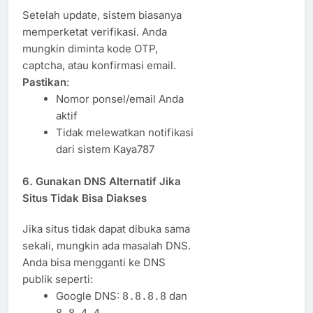
Setelah update, sistem biasanya
memperketat verifikasi. Anda
mungkin diminta kode OTP,
captcha, atau konfirmasi email.
Pastikan
:
Nomor ponsel/email Anda
aktif
Tidak melewatkan notifikasi
dari sistem Kaya787
6.
Gunakan DNS Alternatif Jika
Situs Tidak Bisa Diakses
Jika situs tidak dapat dibuka sama
sekali, mungkin ada masalah DNS.
Anda bisa mengganti ke DNS
publik seperti:
Google DNS:
dan
8.8.8.8