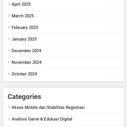
April 2025
March 2025
February 2025
January 2025
December 2024
November 2024
October 2024
Categories
Akses Mobile dan Stabilitas Registrasi
Analisis Game & Edukasi Digital