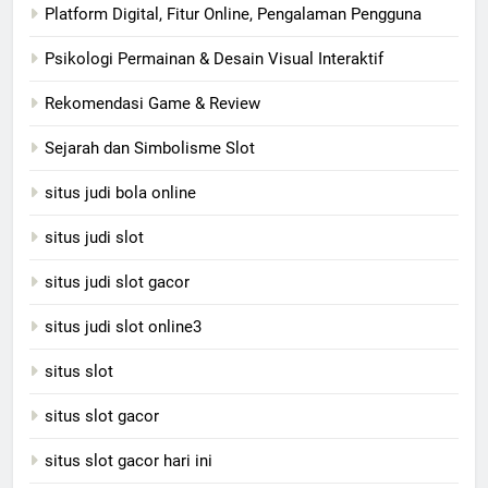
Platform Digital, Fitur Online, Pengalaman Pengguna
Psikologi Permainan & Desain Visual Interaktif
Rekomendasi Game & Review
Sejarah dan Simbolisme Slot
situs judi bola online
situs judi slot
situs judi slot gacor
situs judi slot online3
situs slot
situs slot gacor
situs slot gacor hari ini