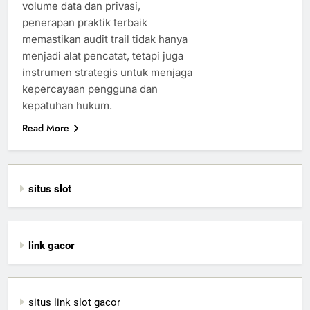
volume data dan privasi,
penerapan praktik terbaik
memastikan audit trail tidak hanya
menjadi alat pencatat, tetapi juga
instrumen strategis untuk menjaga
kepercayaan pengguna dan
kepatuhan hukum.
Read More
situs slot
link gacor
situs link slot gacor