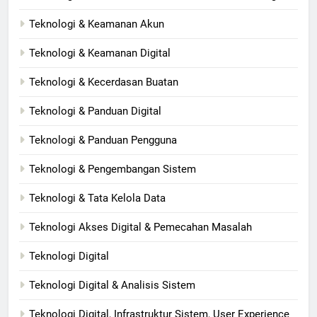
Teknologi & Keamanan Akun
Teknologi & Keamanan Digital
Teknologi & Kecerdasan Buatan
Teknologi & Panduan Digital
Teknologi & Panduan Pengguna
Teknologi & Pengembangan Sistem
Teknologi & Tata Kelola Data
Teknologi Akses Digital & Pemecahan Masalah
Teknologi Digital
Teknologi Digital & Analisis Sistem
Teknologi Digital, Infrastruktur Sistem, User Experience