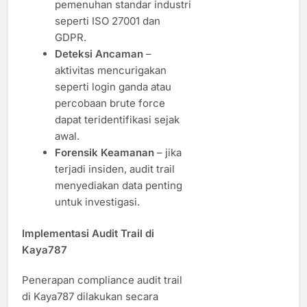
pemenuhan standar industri
seperti ISO 27001 dan
GDPR.
Deteksi Ancaman
–
aktivitas mencurigakan
seperti login ganda atau
percobaan brute force
dapat teridentifikasi sejak
awal.
Forensik Keamanan
– jika
terjadi insiden, audit trail
menyediakan data penting
untuk investigasi.
Implementasi Audit Trail di
Kaya787
Penerapan compliance audit trail
di Kaya787 dilakukan secara