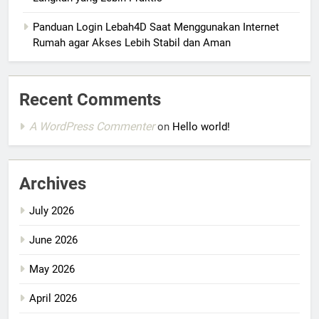
Panduan Login Lebah4D Saat Menggunakan Internet
Rumah agar Akses Lebih Stabil dan Aman
Recent Comments
A WordPress Commenter
on
Hello world!
Archives
July 2026
June 2026
May 2026
April 2026