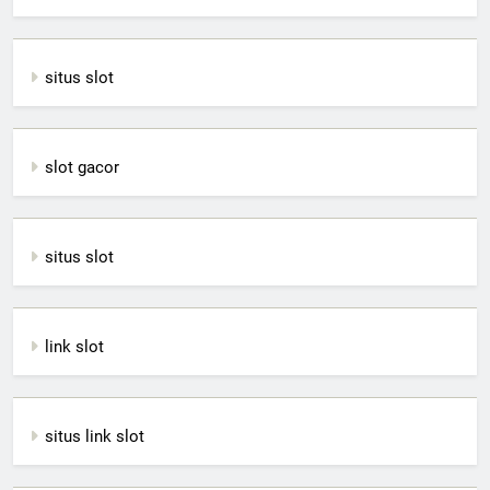
situs slot
slot gacor
situs slot
link slot
situs link slot