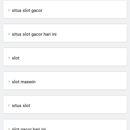
situs slot gacor
situs slot gacor hari ini
slot
slot maxwin
situs slot
slot gacor hari ini