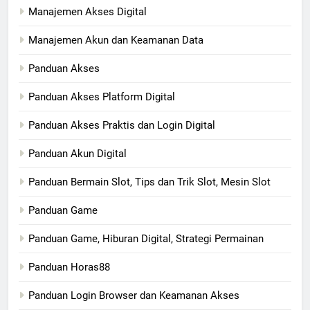
Manajemen Akses Digital
Manajemen Akun dan Keamanan Data
Panduan Akses
Panduan Akses Platform Digital
Panduan Akses Praktis dan Login Digital
Panduan Akun Digital
Panduan Bermain Slot, Tips dan Trik Slot, Mesin Slot
Panduan Game
Panduan Game, Hiburan Digital, Strategi Permainan
Panduan Horas88
Panduan Login Browser dan Keamanan Akses