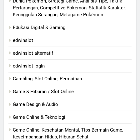
Dunia Pokémon, Strategi Game, Analisis Tipe, Taktik
Pertarungan, Competitive Pokémon, Statistik Karakter,
Keunggulan Serangan, Metagame Pokémon
Edukasi Digital & Gaming
edwinslot
edwinslot alternatif
edwinslot login
Gambling, Slot Online, Permainan
Game & Hiburan / Slot Online
Game Design & Audio
Game Online & Teknologi
Game Online, Kesehatan Mental, Tips Bermain Game,
Keseimbangan Hidup, Hiburan Sehat