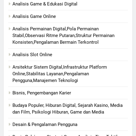
Analisis Game & Edukasi Digital
Analisis Game Online
Analisis Permainan Digital,Pola Permainan
Stabil,Observasi Ritme Putaran,Struktur Permainan
Konsisten,Pengalaman Bermain Terkontrol
Analisis Slot Online
Arsitektur Sistem Digital,Infrastruktur Platform
Online,Stabilitas Layanan,Pengalaman
Pengguna,Manajemen Teknologi
Bisnis, Pengembangan Karier
Budaya Populer, Hiburan Digital, Sejarah Kasino, Media
dan Film, Psikologi Hiburan, Game dan Media
Desain & Pengalaman Pengguna