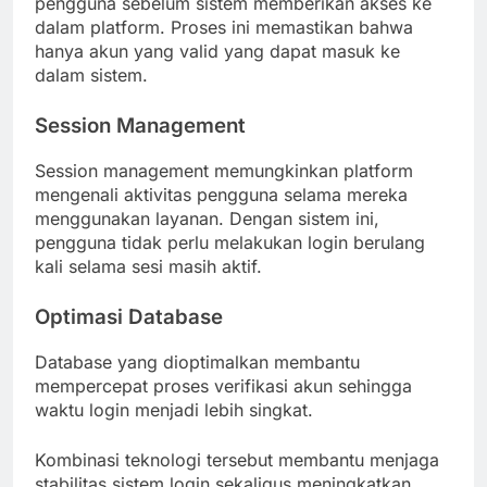
pengguna sebelum sistem memberikan akses ke
dalam platform. Proses ini memastikan bahwa
hanya akun yang valid yang dapat masuk ke
dalam sistem.
Session Management
Session management memungkinkan platform
mengenali aktivitas pengguna selama mereka
menggunakan layanan. Dengan sistem ini,
pengguna tidak perlu melakukan login berulang
kali selama sesi masih aktif.
Optimasi Database
Database yang dioptimalkan membantu
mempercepat proses verifikasi akun sehingga
waktu login menjadi lebih singkat.
Kombinasi teknologi tersebut membantu menjaga
stabilitas sistem login sekaligus meningkatkan