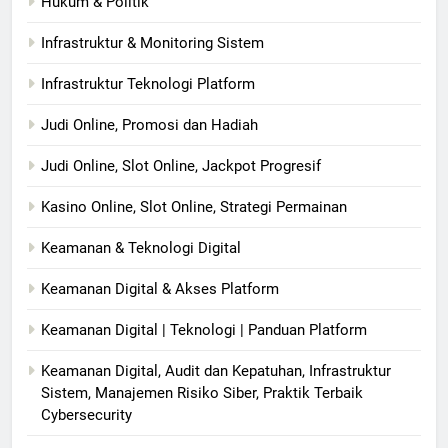
Hukum & Politik
Infrastruktur & Monitoring Sistem
Infrastruktur Teknologi Platform
Judi Online, Promosi dan Hadiah
Judi Online, Slot Online, Jackpot Progresif
Kasino Online, Slot Online, Strategi Permainan
Keamanan & Teknologi Digital
Keamanan Digital & Akses Platform
Keamanan Digital | Teknologi | Panduan Platform
Keamanan Digital, Audit dan Kepatuhan, Infrastruktur
Sistem, Manajemen Risiko Siber, Praktik Terbaik
Cybersecurity