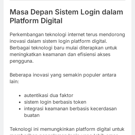
Masa Depan Sistem Login dalam
Platform Digital
Perkembangan teknologi internet terus mendorong
inovasi dalam sistem login platform digital.
Berbagai teknologi baru mulai diterapkan untuk
meningkatkan keamanan dan efisiensi akses
pengguna.
Beberapa inovasi yang semakin populer antara
lain:
autentikasi dua faktor
sistem login berbasis token
integrasi keamanan berbasis kecerdasan
buatan
Teknologi ini memungkinkan platform digital untuk