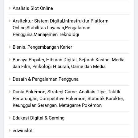
Analisis Slot Online
Arsitektur Sistem Digital,Infrastruktur Platform
Online,Stabilitas Layanan,Pengalaman
Pengguna,Manajemen Teknologi
Bisnis, Pengembangan Karier
Budaya Populer, Hiburan Digital, Sejarah Kasino, Media
dan Film, Psikologi Hiburan, Game dan Media
Desain & Pengalaman Pengguna
Dunia Pokémon, Strategi Game, Analisis Tipe, Taktik
Pertarungan, Competitive Pokémon, Statistik Karakter,
Keunggulan Serangan, Metagame Pokémon
Edukasi Digital & Gaming
edwinslot