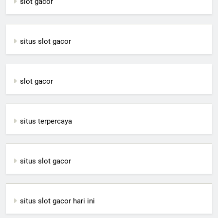
slot gacor
situs slot gacor
slot gacor
situs terpercaya
situs slot gacor
situs slot gacor hari ini