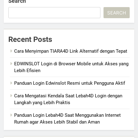
Search
SEARCH
Recent Posts
Cara Menyimpan TIARA4D Link Alternatif dengan Tepat
EDWINSLOT Login di Browser Mobile untuk Akses yang
Lebih Efisien
Panduan Login Edwinslot Resmi untuk Pengguna Aktif
Cara Mengatasi Kendala Saat Lebah4D Login dengan
Langkah yang Lebih Praktis
Panduan Login Lebah4D Saat Menggunakan Internet
Rumah agar Akses Lebih Stabil dan Aman