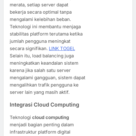
merata, setiap server dapat
bekerja secara optimal tanpa
mengalami kelebihan beban.
Teknologi ini membantu menjaga
stabilitas platform terutama ketika
jumlah pengguna meningkat
secara signifikan.
LINK TOGEL
Selain itu, load balancing juga
meningkatkan keandalan sistem
karena jika salah satu server
mengalami gangguan, sistem dapat
mengalihkan trafik pengguna ke
server lain yang masih aktif.
Integrasi Cloud Computing
Teknologi
cloud computing
menjadi bagian penting dalam
infrastruktur platform digital