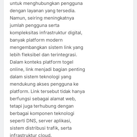
untuk menghubungkan pengguna
dengan layanan yang tersedia.
Namun, seiring meningkatnya
jumlah pengguna serta
kompleksitas infrastruktur digital,
banyak platform modern
mengembangkan sistem link yang
lebih fleksibel dan terintegrasi.
Dalam konteks platform togel
online, link menjadi bagian penting
dalam sistem teknologi yang
mendukung akses pengguna ke
platform. Link tersebut tidak hanya
berfungsi sebagai alamat web,
tetapi juga terhubung dengan
berbagai komponen teknologi
seperti DNS, server aplikasi,
sistem distribusi trafik, serta
infrastruktur cloud.