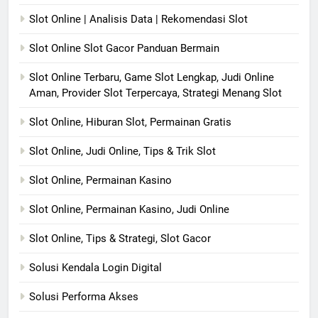
Slot Online | Analisis Data | Rekomendasi Slot
Slot Online Slot Gacor Panduan Bermain
Slot Online Terbaru, Game Slot Lengkap, Judi Online
Aman, Provider Slot Terpercaya, Strategi Menang Slot
Slot Online, Hiburan Slot, Permainan Gratis
Slot Online, Judi Online, Tips & Trik Slot
Slot Online, Permainan Kasino
Slot Online, Permainan Kasino, Judi Online
Slot Online, Tips & Strategi, Slot Gacor
Solusi Kendala Login Digital
Solusi Performa Akses