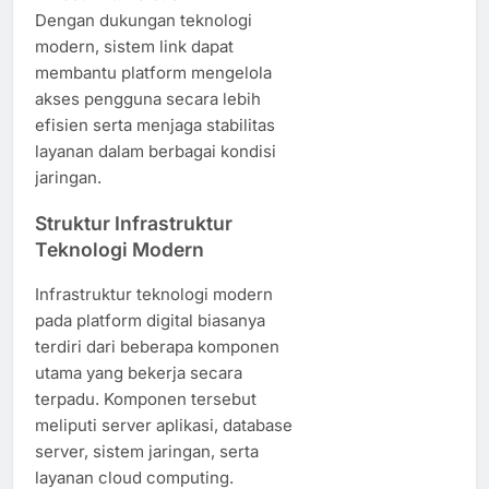
Dengan dukungan teknologi
modern, sistem link dapat
membantu platform mengelola
akses pengguna secara lebih
efisien serta menjaga stabilitas
layanan dalam berbagai kondisi
jaringan.
Struktur Infrastruktur
Teknologi Modern
Infrastruktur teknologi modern
pada platform digital biasanya
terdiri dari beberapa komponen
utama yang bekerja secara
terpadu. Komponen tersebut
meliputi server aplikasi, database
server, sistem jaringan, serta
layanan cloud computing.