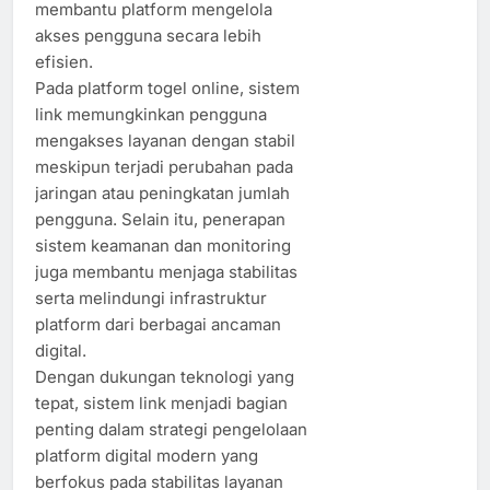
membantu platform mengelola
akses pengguna secara lebih
efisien.
Pada platform togel online, sistem
link memungkinkan pengguna
mengakses layanan dengan stabil
meskipun terjadi perubahan pada
jaringan atau peningkatan jumlah
pengguna. Selain itu, penerapan
sistem keamanan dan monitoring
juga membantu menjaga stabilitas
serta melindungi infrastruktur
platform dari berbagai ancaman
digital.
Dengan dukungan teknologi yang
tepat, sistem link menjadi bagian
penting dalam strategi pengelolaan
platform digital modern yang
berfokus pada stabilitas layanan