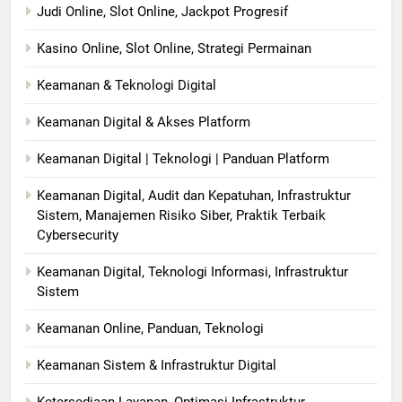
Judi Online, Slot Online, Jackpot Progresif
Kasino Online, Slot Online, Strategi Permainan
Keamanan & Teknologi Digital
Keamanan Digital & Akses Platform
Keamanan Digital | Teknologi | Panduan Platform
Keamanan Digital, Audit dan Kepatuhan, Infrastruktur
Sistem, Manajemen Risiko Siber, Praktik Terbaik
Cybersecurity
Keamanan Digital, Teknologi Informasi, Infrastruktur
Sistem
Keamanan Online, Panduan, Teknologi
Keamanan Sistem & Infrastruktur Digital
Ketersediaan Layanan, Optimasi Infrastruktur,