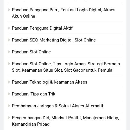
Panduan Pengguna Baru, Edukasi Login Digital, Akses
Akun Online
Panduan Pengguna Digital Aktif
Panduan SEO, Marketing Digital, Slot Online
Panduan Slot Online
Panduan Slot Online, Tips Login Aman, Strategi Bermain
Slot, Keamanan Situs Slot, Slot Gacor untuk Pemula
Panduan Teknologi & Keamanan Akses
Panduan, Tips dan Trik
Pembatasan Jaringan & Solusi Akses Alternatif
Pengembangan Diri, Mindset Positif, Manajemen Hidup,
Kemandirian Pribadi