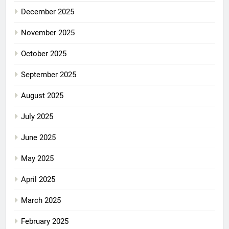
December 2025
November 2025
October 2025
September 2025
August 2025
July 2025
June 2025
May 2025
April 2025
March 2025
February 2025