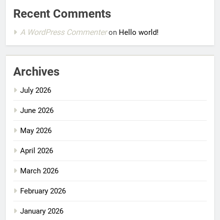
Recent Comments
A WordPress Commenter
on
Hello world!
Archives
July 2026
June 2026
May 2026
April 2026
March 2026
February 2026
January 2026