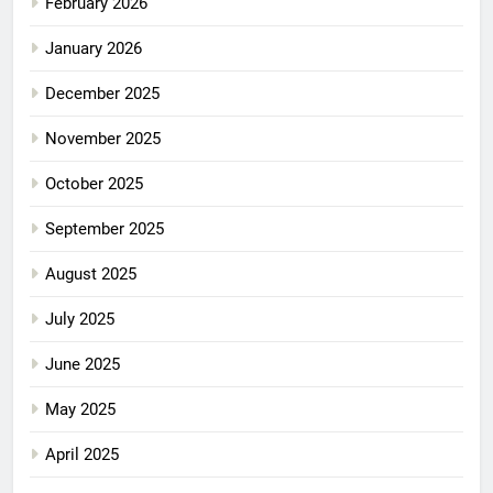
February 2026
January 2026
December 2025
November 2025
October 2025
September 2025
August 2025
July 2025
June 2025
May 2025
April 2025