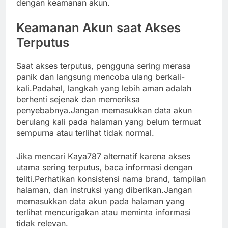
dengan keamanan akun.
Keamanan Akun saat Akses
Terputus
Saat akses terputus, pengguna sering merasa
panik dan langsung mencoba ulang berkali-
kali.Padahal, langkah yang lebih aman adalah
berhenti sejenak dan memeriksa
penyebabnya.Jangan memasukkan data akun
berulang kali pada halaman yang belum termuat
sempurna atau terlihat tidak normal.
Jika mencari Kaya787 alternatif karena akses
utama sering terputus, baca informasi dengan
teliti.Perhatikan konsistensi nama brand, tampilan
halaman, dan instruksi yang diberikan.Jangan
memasukkan data akun pada halaman yang
terlihat mencurigakan atau meminta informasi
tidak relevan.