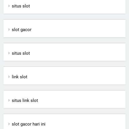
situs slot
slot gacor
situs slot
link slot
situs link slot
slot gacor hari ini