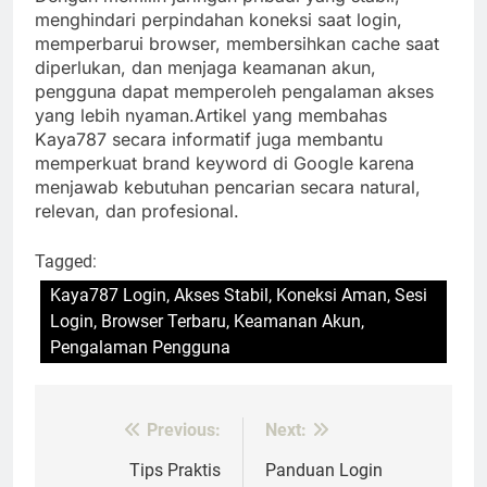
menghindari perpindahan koneksi saat login,
memperbarui browser, membersihkan cache saat
diperlukan, dan menjaga keamanan akun,
pengguna dapat memperoleh pengalaman akses
yang lebih nyaman.Artikel yang membahas
Kaya787 secara informatif juga membantu
memperkuat brand keyword di Google karena
menjawab kebutuhan pencarian secara natural,
relevan, dan profesional.
Tagged:
Kaya787 Login, Akses Stabil, Koneksi Aman, Sesi
Login, Browser Terbaru, Keamanan Akun,
Pengalaman Pengguna
Previous:
Next:
Post
navigation
Tips Praktis
Panduan Login