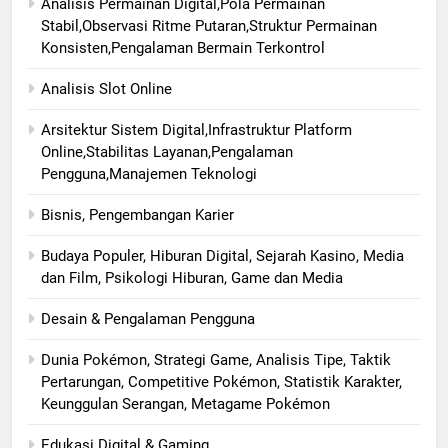
Analisis Permainan Digital,Pola Permainan
Stabil,Observasi Ritme Putaran,Struktur Permainan
Konsisten,Pengalaman Bermain Terkontrol
Analisis Slot Online
Arsitektur Sistem Digital,Infrastruktur Platform
Online,Stabilitas Layanan,Pengalaman
Pengguna,Manajemen Teknologi
Bisnis, Pengembangan Karier
Budaya Populer, Hiburan Digital, Sejarah Kasino, Media
dan Film, Psikologi Hiburan, Game dan Media
Desain & Pengalaman Pengguna
Dunia Pokémon, Strategi Game, Analisis Tipe, Taktik
Pertarungan, Competitive Pokémon, Statistik Karakter,
Keunggulan Serangan, Metagame Pokémon
Edukasi Digital & Gaming