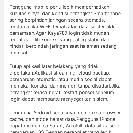
Pengguna mobile perlu lebih memperhatikan
kualitas sinyal dan kondisi perangkat.Smartphone
sering berpindah jaringan secara otomatis,
terutama jika Wi-Fi lemah atau data seluler aktif
bersamaan.Agar Kaya787 login tidak mudah
terputus, pilih koneksi yang paling stabil dan
hindari berpindah jaringan saat halaman sedang
memuat.
Tutup aplikasi latar belakang yang tidak
diperlukan.Aplikasi streaming, cloud backup,
pembaruan otomatis, atau media sosial dapat
memakai koneksi dan memori tanpa disadari.Jika
perangkat terasa berat, restart ponsel sebelum
login dapat membantu menyegarkan sistem.
Pengguna Android sebaiknya memeriksa browser,
cache, dan mode hemat data.Pengguna iPhone
dapat memeriksa Safari, AutoFill, data situs, serta
pembaruan iOS.Dengan perangkat yang lebih