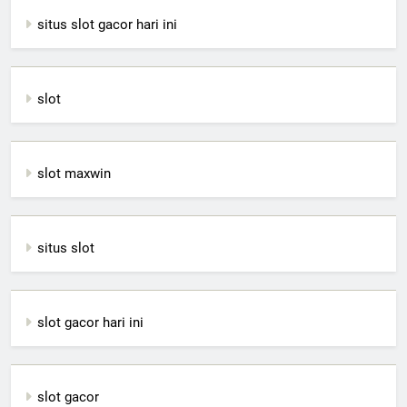
situs slot gacor hari ini
slot
slot maxwin
situs slot
slot gacor hari ini
slot gacor