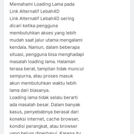
Memahami Loading Lama pada
Link Alternatif Lebah4D
Link Alternatif Lebah4D sering
dicari ketika pengguna
membutuhkan akses yang lebih
mudah saat jalur utama mengalami
kendala. Namun, dalam beberapa
situasi, pengguna bisa menghadapi
masalah loading lama. Halaman
terasa berat, tampilan tidak muncul
sempurna, atau proses masuk
akun membutuhkan waktu lebih
lama dari biasanya.
Loading lama tidak selalu berarti
ada masalah besar. Dalam banyak
kasus, penyebabnya berasal dari
koneksi internet, cache browser,
kondisi perangkat, atau browser
yang belum diperbarui. Karena itu,