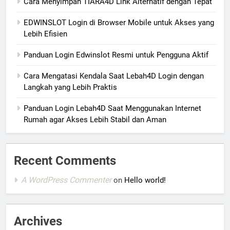
Cara Menyimpan TIARA4D Link Alternatif dengan Tepat
EDWINSLOT Login di Browser Mobile untuk Akses yang
Lebih Efisien
Panduan Login Edwinslot Resmi untuk Pengguna Aktif
Cara Mengatasi Kendala Saat Lebah4D Login dengan
Langkah yang Lebih Praktis
Panduan Login Lebah4D Saat Menggunakan Internet
Rumah agar Akses Lebih Stabil dan Aman
Recent Comments
A WordPress Commenter
on
Hello world!
Archives