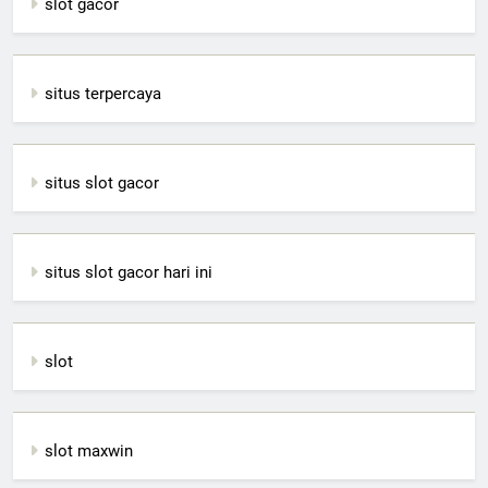
slot gacor
situs terpercaya
situs slot gacor
situs slot gacor hari ini
slot
slot maxwin