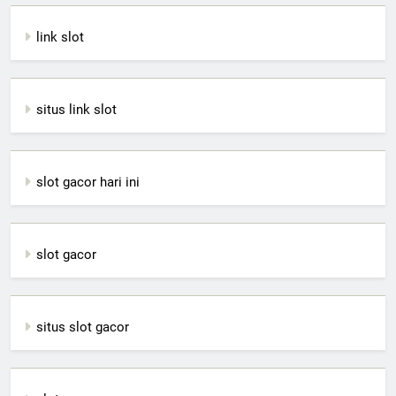
link slot
situs link slot
slot gacor hari ini
slot gacor
situs slot gacor