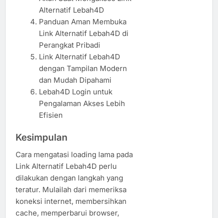
Alternatif Lebah4D
Panduan Aman Membuka
Link Alternatif Lebah4D di
Perangkat Pribadi
Link Alternatif Lebah4D
dengan Tampilan Modern
dan Mudah Dipahami
Lebah4D Login untuk
Pengalaman Akses Lebih
Efisien
Kesimpulan
Cara mengatasi loading lama pada
Link Alternatif Lebah4D perlu
dilakukan dengan langkah yang
teratur. Mulailah dari memeriksa
koneksi internet, membersihkan
cache, memperbarui browser,