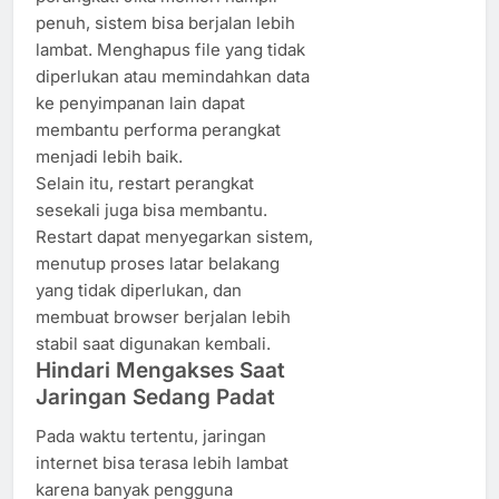
penuh, sistem bisa berjalan lebih
lambat. Menghapus file yang tidak
diperlukan atau memindahkan data
ke penyimpanan lain dapat
membantu performa perangkat
menjadi lebih baik.
Selain itu, restart perangkat
sesekali juga bisa membantu.
Restart dapat menyegarkan sistem,
menutup proses latar belakang
yang tidak diperlukan, dan
membuat browser berjalan lebih
stabil saat digunakan kembali.
Hindari Mengakses Saat
Jaringan Sedang Padat
Pada waktu tertentu, jaringan
internet bisa terasa lebih lambat
karena banyak pengguna