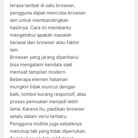
terasa lambat di satu browser,
pengguna dapat mencoba browser
lain untuk membandingkan
hasilnya. Cara ini membantu
mengetahui apakah masalah
berasal dari browser atau faktor
lain.
Browser yang jarang diperbarui
bisa mengalami kendala saat
memuat tampilan modern.
Beberapa elemen halaman
mungkin tidak muncul dengan
baik, tombol kurang responsif, atau
proses pemuatan menjadi lebih
lama. Karena itu, pastikan browser
selalu dalam versi terbaru.
Pengguna mobile juga sebaiknya
menutup tab yang tidak diperlukan.