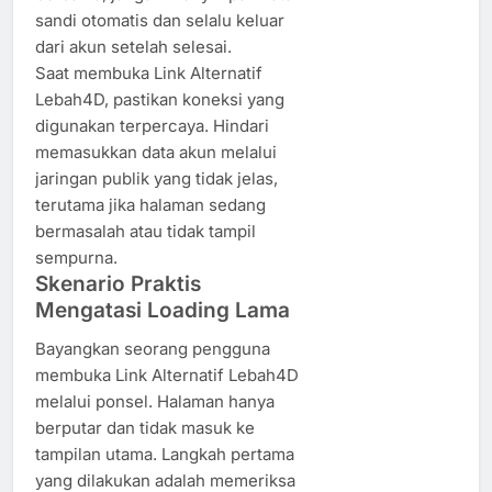
sandi otomatis dan selalu keluar
dari akun setelah selesai.
Saat membuka Link Alternatif
Lebah4D, pastikan koneksi yang
digunakan terpercaya. Hindari
memasukkan data akun melalui
jaringan publik yang tidak jelas,
terutama jika halaman sedang
bermasalah atau tidak tampil
sempurna.
Skenario Praktis
Mengatasi Loading Lama
Bayangkan seorang pengguna
membuka Link Alternatif Lebah4D
melalui ponsel. Halaman hanya
berputar dan tidak masuk ke
tampilan utama. Langkah pertama
yang dilakukan adalah memeriksa