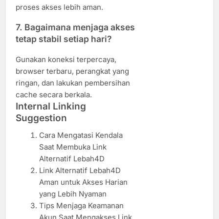
proses akses lebih aman.
7. Bagaimana menjaga akses
tetap stabil setiap hari?
Gunakan koneksi terpercaya,
browser terbaru, perangkat yang
ringan, dan lakukan pembersihan
cache secara berkala.
Internal Linking
Suggestion
Cara Mengatasi Kendala
Saat Membuka Link
Alternatif Lebah4D
Link Alternatif Lebah4D
Aman untuk Akses Harian
yang Lebih Nyaman
Tips Menjaga Keamanan
Akun Saat Mengakses Link