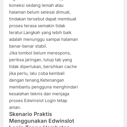
koneksi sedang lemah atau
halaman belum selesai dimuat,
tindakan tersebut dapat membuat
proses terasa semakin tidak
teratur.Langkah yang lebih baik
adalah menunggu sampai halaman
benar-benar stabil.
Jika tombol belum merespons,
periksa jaringan, tutup tab yang
tidak diperlukan, bersihkan cache
jika perlu, lalu coba kembali
dengan tenang.Ketenangan
membantu pengguna menghindari
kesalahan teknis dan menjaga
proses Edwinslot Login tetap
aman.
Skenario Praktis
Menggunakan Edwinslot