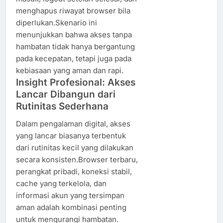
menghapus riwayat browser bila
diperlukan.Skenario ini
menunjukkan bahwa akses tanpa
hambatan tidak hanya bergantung
pada kecepatan, tetapi juga pada
kebiasaan yang aman dan rapi.
Insight Profesional: Akses
Lancar Dibangun dari
Rutinitas Sederhana
Dalam pengalaman digital, akses
yang lancar biasanya terbentuk
dari rutinitas kecil yang dilakukan
secara konsisten.Browser terbaru,
perangkat pribadi, koneksi stabil,
cache yang terkelola, dan
informasi akun yang tersimpan
aman adalah kombinasi penting
untuk mengurangi hambatan.