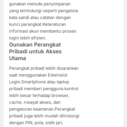
gunakan metode penyimpanan
yang terlindungi seperti pengelola
kata sandi atau catatan dengan
kunci perangkat.Keteraturan
informasi akun membantu proses
login lebih efisien.
Gunakan Perangkat
Pribadi untuk Akses
Utama
Perangkat pribadi lebih disarankan
saat menggunakan Edwinslot
Login.Smartphone atau laptop
pribadi memberi pengguna kontrol
lebih besar terhadap browser,
cache, riwayat akses, dan
pengaturan keamanan.Perangkat
pribadi juga lebih mudah dilindungi
dengan PIN, pola, sidik jari,