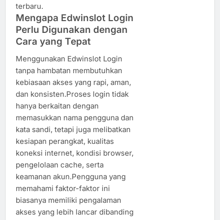
terbaru.
Mengapa Edwinslot Login
Perlu Digunakan dengan
Cara yang Tepat
Menggunakan Edwinslot Login
tanpa hambatan membutuhkan
kebiasaan akses yang rapi, aman,
dan konsisten.Proses login tidak
hanya berkaitan dengan
memasukkan nama pengguna dan
kata sandi, tetapi juga melibatkan
kesiapan perangkat, kualitas
koneksi internet, kondisi browser,
pengelolaan cache, serta
keamanan akun.Pengguna yang
memahami faktor-faktor ini
biasanya memiliki pengalaman
akses yang lebih lancar dibanding