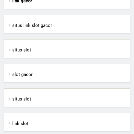
link gacor
situs link slot gacor
situs slot
slot gacor
situs slot
link slot