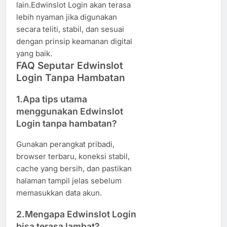
lain.Edwinslot Login akan terasa
lebih nyaman jika digunakan
secara teliti, stabil, dan sesuai
dengan prinsip keamanan digital
yang baik.
FAQ Seputar Edwinslot
Login Tanpa Hambatan
1.Apa tips utama
menggunakan Edwinslot
Login tanpa hambatan?
Gunakan perangkat pribadi,
browser terbaru, koneksi stabil,
cache yang bersih, dan pastikan
halaman tampil jelas sebelum
memasukkan data akun.
2.Mengapa Edwinslot Login
bisa terasa lambat?