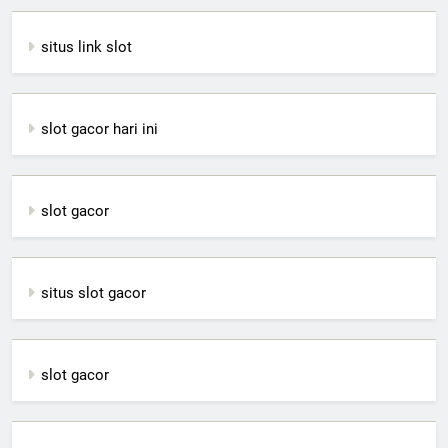
situs link slot
slot gacor hari ini
slot gacor
situs slot gacor
slot gacor