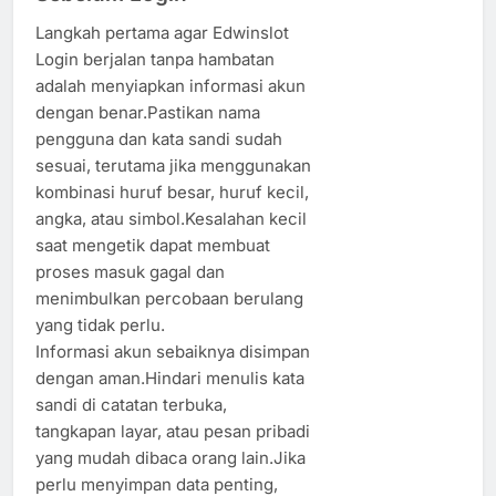
Langkah pertama agar Edwinslot
Login berjalan tanpa hambatan
adalah menyiapkan informasi akun
dengan benar.Pastikan nama
pengguna dan kata sandi sudah
sesuai, terutama jika menggunakan
kombinasi huruf besar, huruf kecil,
angka, atau simbol.Kesalahan kecil
saat mengetik dapat membuat
proses masuk gagal dan
menimbulkan percobaan berulang
yang tidak perlu.
Informasi akun sebaiknya disimpan
dengan aman.Hindari menulis kata
sandi di catatan terbuka,
tangkapan layar, atau pesan pribadi
yang mudah dibaca orang lain.Jika
perlu menyimpan data penting,