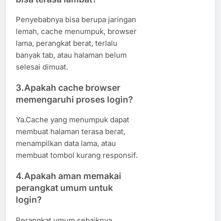
Penyebabnya bisa berupa jaringan
lemah, cache menumpuk, browser
lama, perangkat berat, terlalu
banyak tab, atau halaman belum
selesai dimuat.
3.Apakah cache browser
memengaruhi proses login?
Ya.Cache yang menumpuk dapat
membuat halaman terasa berat,
menampilkan data lama, atau
membuat tombol kurang responsif.
4.Apakah aman memakai
perangkat umum untuk
login?
Perangkat umum sebaiknya