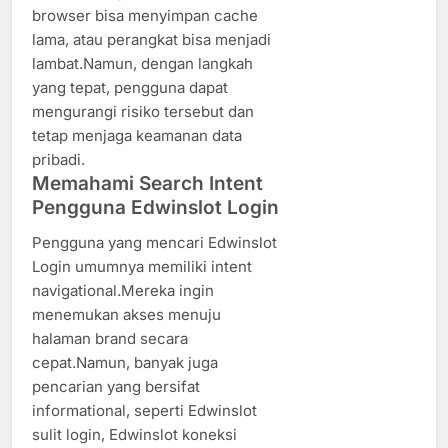
browser bisa menyimpan cache
lama, atau perangkat bisa menjadi
lambat.Namun, dengan langkah
yang tepat, pengguna dapat
mengurangi risiko tersebut dan
tetap menjaga keamanan data
pribadi.
Memahami Search Intent
Pengguna Edwinslot Login
Pengguna yang mencari Edwinslot
Login umumnya memiliki intent
navigational.Mereka ingin
menemukan akses menuju
halaman brand secara
cepat.Namun, banyak juga
pencarian yang bersifat
informational, seperti Edwinslot
sulit login, Edwinslot koneksi