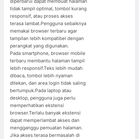
diperbarui dapat membuat halaman
tidak tampil optimal, tombol kurang
responsif, atau proses akses
terasa lambat.Pengguna sebaiknya
memakai browser terbaru agar
tampilan lebih kompatibel dengan
perangkat yang digunakan.
Pada smartphone, browser mobile
terbaru membantu halaman tampil
lebih responsif.Teks lebih mudah
dibaca, tombol lebih nyaman
ditekan, dan area login tidak saling
bertumpuk.Pada laptop atau
desktop, pengguna juga perlu
memperhatikan ekstensi
browser.Terlalu banyak ekstensi
dapat memperlambat akses dan
mengganggu pemuatan halaman.
Jika akses terasa bermasalah di