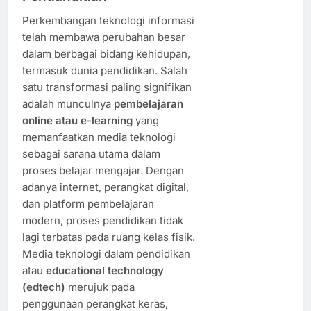
Perkembangan teknologi informasi
telah membawa perubahan besar
dalam berbagai bidang kehidupan,
termasuk dunia pendidikan. Salah
satu transformasi paling signifikan
adalah munculnya
pembelajaran
online atau e-learning
yang
memanfaatkan media teknologi
sebagai sarana utama dalam
proses belajar mengajar. Dengan
adanya internet, perangkat digital,
dan platform pembelajaran
modern, proses pendidikan tidak
lagi terbatas pada ruang kelas fisik.
Media teknologi dalam pendidikan
atau
educational technology
(edtech)
merujuk pada
penggunaan perangkat keras,