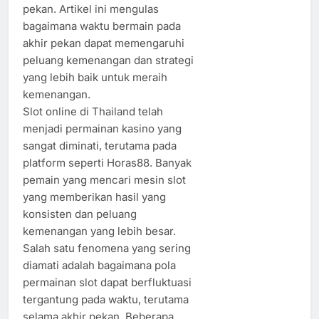
pekan. Artikel ini mengulas
bagaimana waktu bermain pada
akhir pekan dapat memengaruhi
peluang kemenangan dan strategi
yang lebih baik untuk meraih
kemenangan.
Slot online di Thailand telah
menjadi permainan kasino yang
sangat diminati, terutama pada
platform seperti Horas88. Banyak
pemain yang mencari mesin slot
yang memberikan hasil yang
konsisten dan peluang
kemenangan yang lebih besar.
Salah satu fenomena yang sering
diamati adalah bagaimana pola
permainan slot dapat berfluktuasi
tergantung pada waktu, terutama
selama akhir pekan. Beberapa