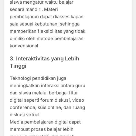
siswa mengatur waktu belajar
secara mandiri. Materi
pembelajaran dapat diakses kapan
saja sesuai kebutuhan, sehingga
memberikan fleksibilitas yang tidak
dimiliki oleh metode pembelajaran
konvensional.
3. Interaktivitas yang Lebih
Tinggi
Teknologi pendidikan juga
meningkatkan interaksi antara guru
dan siswa melalui berbagai fitur
digital seperti forum diskusi, video
conference, kuis online, dan ruang
diskusi virtual.
Media pembelajaran digital dapat
membuat proses belajar lebih