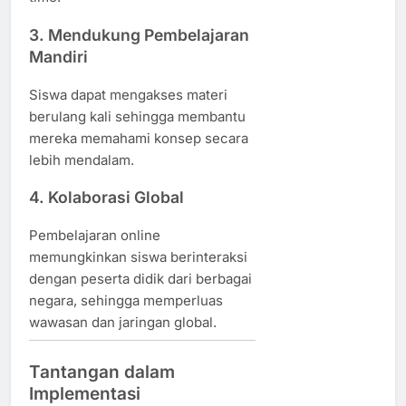
3. Mendukung Pembelajaran
Mandiri
Siswa dapat mengakses materi
berulang kali sehingga membantu
mereka memahami konsep secara
lebih mendalam.
4. Kolaborasi Global
Pembelajaran online
memungkinkan siswa berinteraksi
dengan peserta didik dari berbagai
negara, sehingga memperluas
wawasan dan jaringan global.
Tantangan dalam
Implementasi