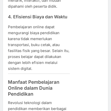
menarik, interaktif, dan mudah
dipahami oleh peserta didik.
4. Efisiensi Biaya dan Waktu
Pembelajaran online dapat
mengurangi biaya pendidikan
karena tidak memerlukan
transportasi, buku cetak, atau
fasilitas fisik yang besar. Selain itu,
proses belajar dapat dilakukan
dengan lebih efisien melalui
sistem digital.
Manfaat Pembelajaran
Online dalam Dunia
Pendidikan
Revolusi teknologi dalam
pendidikan memberikan berbagai