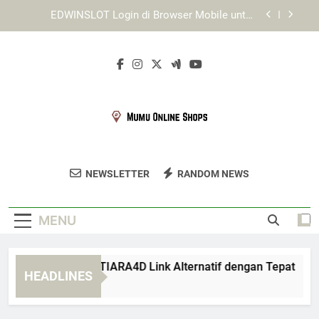
Skip
Panduan Login Edwinslot Resmi untuk Pengguna
to
Aktif
content
Cara Mengatasi Kendala Saat Lebah4D Login
dengan Langkah yang Lebih Praktis
Cara Menyimpan TIARA4D Link Alternatif dengan
Tepat
EDWINSLOT Login di Browser Mobile untuk
Akses yang Lebih Efisien
Panduan Login Edwinslot Resmi untuk Pengguna
Aktif
Mumu Online
Dapatkan Produk Terbaik Dengan Harga
Cara Mengatasi Kendala Saat Lebah4D Login
NEWSLETTER
RANDOM NEWS
Shops
dengan Langkah yang Lebih Praktis
Bersaing Di Mumu Online Shops.
MENU
ara Menyimpan TIARA4D Link Alternatif dengan Tepat
HEADLINES
 Weeks Ago
1