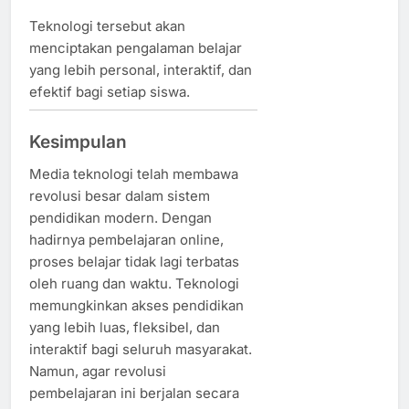
Teknologi tersebut akan
menciptakan pengalaman belajar
yang lebih personal, interaktif, dan
efektif bagi setiap siswa.
Kesimpulan
Media teknologi telah membawa
revolusi besar dalam sistem
pendidikan modern. Dengan
hadirnya pembelajaran online,
proses belajar tidak lagi terbatas
oleh ruang dan waktu. Teknologi
memungkinkan akses pendidikan
yang lebih luas, fleksibel, dan
interaktif bagi seluruh masyarakat.
Namun, agar revolusi
pembelajaran ini berjalan secara