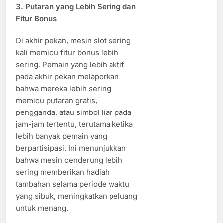
3.
Putaran yang Lebih Sering dan
Fitur Bonus
Di akhir pekan, mesin slot sering
kali memicu fitur bonus lebih
sering. Pemain yang lebih aktif
pada akhir pekan melaporkan
bahwa mereka lebih sering
memicu putaran gratis,
pengganda, atau simbol liar pada
jam-jam tertentu, terutama ketika
lebih banyak pemain yang
berpartisipasi. Ini menunjukkan
bahwa mesin cenderung lebih
sering memberikan hadiah
tambahan selama periode waktu
yang sibuk, meningkatkan peluang
untuk menang.