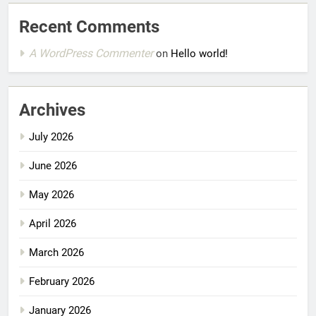
Recent Comments
A WordPress Commenter
on
Hello world!
Archives
July 2026
June 2026
May 2026
April 2026
March 2026
February 2026
January 2026