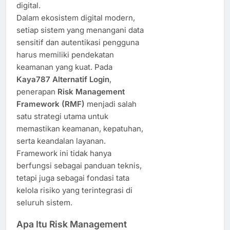
digital.
Dalam ekosistem digital modern,
setiap sistem yang menangani data
sensitif dan autentikasi pengguna
harus memiliki pendekatan
keamanan yang kuat. Pada
Kaya787 Alternatif Login
,
penerapan
Risk Management
Framework (RMF)
menjadi salah
satu strategi utama untuk
memastikan keamanan, kepatuhan,
serta keandalan layanan.
Framework ini tidak hanya
berfungsi sebagai panduan teknis,
tetapi juga sebagai fondasi tata
kelola risiko yang terintegrasi di
seluruh sistem.
Apa Itu Risk Management