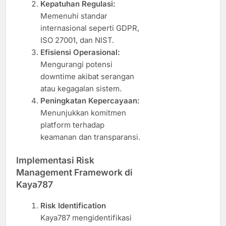
Kepatuhan Regulasi:
Memenuhi standar
internasional seperti GDPR,
ISO 27001, dan NIST.
Efisiensi Operasional:
Mengurangi potensi
downtime akibat serangan
atau kegagalan sistem.
Peningkatan Kepercayaan:
Menunjukkan komitmen
platform terhadap
keamanan dan transparansi.
Implementasi Risk
Management Framework di
Kaya787
Risk Identification
Kaya787 mengidentifikasi