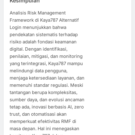
Kesimpulan
Analisis Risk Management
Framework di Kaya787 Alternatif
Login menunjukkan bahwa
pendekatan sistematis terhadap
risiko adalah fondasi keamanan
digital. Dengan identifikasi,
penilaian, mitigasi, dan monitoring
yang terintegrasi, Kaya787 mampu
melindungi data pengguna,
menjaga ketersediaan layanan, dan
memenuhi standar regulasi. Meski
tantangan berupa kompleksitas,
sumber daya, dan evolusi ancaman
tetap ada, inovasi berbasis AI, zero
trust, dan otomatisasi akan
memperkuat efektivitas RMF di
masa depan. Hal ini menegaskan