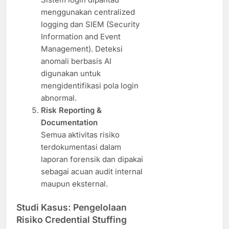
menggunakan centralized
logging dan SIEM (Security
Information and Event
Management). Deteksi
anomali berbasis AI
digunakan untuk
mengidentifikasi pola login
abnormal.
Risk Reporting &
Documentation
Semua aktivitas risiko
terdokumentasi dalam
laporan forensik dan dipakai
sebagai acuan audit internal
maupun eksternal.
Studi Kasus: Pengelolaan
Risiko Credential Stuffing