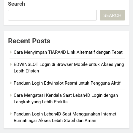
Search
SEARCH
Recent Posts
Cara Menyimpan TIARA4D Link Alternatif dengan Tepat
EDWINSLOT Login di Browser Mobile untuk Akses yang
Lebih Efisien
Panduan Login Edwinslot Resmi untuk Pengguna Aktif
Cara Mengatasi Kendala Saat Lebah4D Login dengan
Langkah yang Lebih Praktis
Panduan Login Lebah4D Saat Menggunakan Internet
Rumah agar Akses Lebih Stabil dan Aman