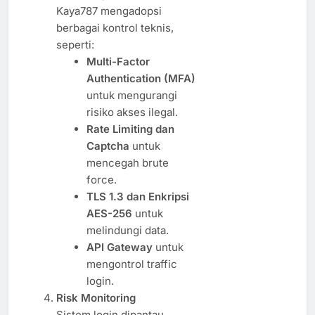
Kaya787 mengadopsi
berbagai kontrol teknis,
seperti:
Multi-Factor
Authentication (MFA)
untuk mengurangi
risiko akses ilegal.
Rate Limiting dan
Captcha
untuk
mencegah brute
force.
TLS 1.3 dan Enkripsi
AES-256
untuk
melindungi data.
API Gateway
untuk
mengontrol traffic
login.
Risk Monitoring
Sistem login dipantau