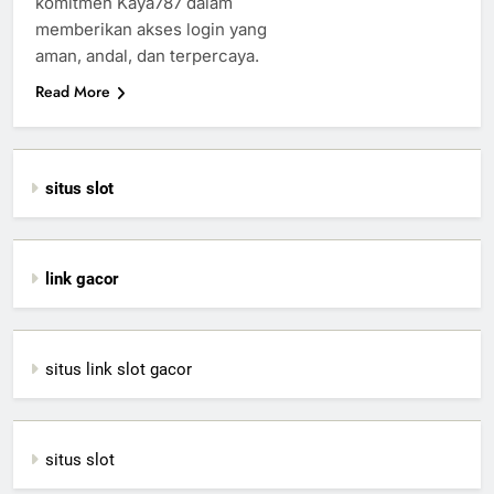
komitmen Kaya787 dalam
memberikan akses login yang
aman, andal, dan terpercaya.
Read More
situs slot
link gacor
situs link slot gacor
situs slot