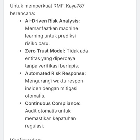
Untuk memperkuat RMF, Kaya787
berencana:
AI-Driven Risk Analysis:
Memanfaatkan machine
learning untuk prediksi
risiko baru.
Zero Trust Model:
Tidak ada
entitas yang dipercaya
tanpa verifikasi berlapis.
Automated Risk Response:
Mengurangi waktu respon
insiden dengan mitigasi
otomatis.
Continuous Compliance:
Audit otomatis untuk
memastikan kepatuhan
regulasi.