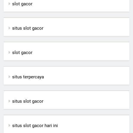
slot gacor
situs slot gacor
slot gacor
situs terpercaya
situs slot gacor
situs slot gacor hari ini