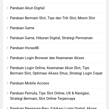
Panduan Akun Digital
Panduan Bermain Slot, Tips dan Trik Slot, Mesin Slot
Panduan Game
Panduan Game, Hiburan Digital, Strategi Permainan
Panduan Horas88
Panduan Login Browser dan Keamanan Akses
Panduan Login Online, Keamanan Akun Slot, Tips
Bermain Slot, Optimasi Akses Situs, Strategi Login Cepat
Panduan Mobile Access
Panduan Pemula, Tips Slot Online, UX & Navigasi,
Strategi Bermain, Slot Online Terpercaya
Panduan Pengguna Baru, Edukasi Login Digital, Akses