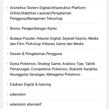
Arsitektur Sistem Digital,Infrastruktur Platform
Online,Stabilitas Layanan,Pengalaman
Pengguna,Manajemen Teknologi
Bisnis, Pengembangan Karier
Budaya Populer, Hiburan Digital, Sejarah Kasino, Media
dan Film, Psikologi Hiburan, Game dan Media
Desain & Pengalaman Pengguna
Dunia Pokémon, Strategi Game, Analisis Tipe, Taktik
Pertarungan, Competitive Pokémon, Statistik Karakter,
Keunggulan Serangan, Metagame Pokémon
Edukasi Digital & Gaming
edwinslot
edwinslot alternatif