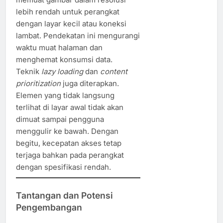
lebih rendah untuk perangkat
dengan layar kecil atau koneksi
lambat. Pendekatan ini mengurangi
waktu muat halaman dan
menghemat konsumsi data.
Teknik
lazy loading
dan
content
prioritization
juga diterapkan.
Elemen yang tidak langsung
terlihat di layar awal tidak akan
dimuat sampai pengguna
menggulir ke bawah. Dengan
begitu, kecepatan akses tetap
terjaga bahkan pada perangkat
dengan spesifikasi rendah.
Tantangan dan Potensi
Pengembangan