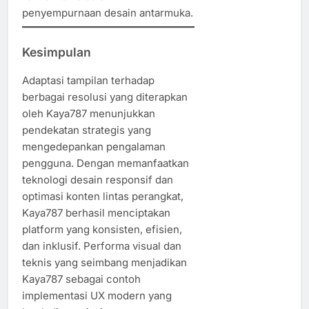
penyempurnaan desain antarmuka.
Kesimpulan
Adaptasi tampilan terhadap
berbagai resolusi yang diterapkan
oleh Kaya787 menunjukkan
pendekatan strategis yang
mengedepankan pengalaman
pengguna. Dengan memanfaatkan
teknologi desain responsif dan
optimasi konten lintas perangkat,
Kaya787 berhasil menciptakan
platform yang konsisten, efisien,
dan inklusif. Performa visual dan
teknis yang seimbang menjadikan
Kaya787 sebagai contoh
implementasi UX modern yang