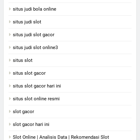
situs judi bola online
situs judi slot
situs judi slot gacor
situs judi slot online3
situs slot
situs slot gacor
situs slot gacor hari ini
situs slot online resmi
slot gacor
slot gacor hari ini
Slot Online | Analisis Data | Rekomendasi Slot