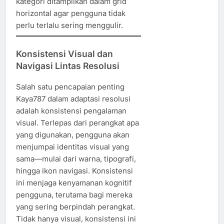
kategori ditampilkan dalam grid
horizontal agar pengguna tidak
perlu terlalu sering menggulir.
Konsistensi Visual dan
Navigasi Lintas Resolusi
Salah satu pencapaian penting
Kaya787 dalam adaptasi resolusi
adalah konsistensi pengalaman
visual. Terlepas dari perangkat apa
yang digunakan, pengguna akan
menjumpai identitas visual yang
sama—mulai dari warna, tipografi,
hingga ikon navigasi. Konsistensi
ini menjaga kenyamanan kognitif
pengguna, terutama bagi mereka
yang sering berpindah perangkat.
Tidak hanya visual, konsistensi ini