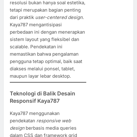
resolusi bukan hanya soal estetika,
tetapi merupakan bagian penting
dari praktik
user-centered design
.
Kaya787 mengantisipasi
perbedaan ini dengan menerapkan
sistem layout yang fleksibel dan
scalable. Pendekatan ini
memastikan bahwa pengalaman
pengguna tetap optimal, baik saat
diakses melalui ponsel, tablet,
maupun layar lebar desktop.
Teknologi di Balik Desain
Responsif Kaya787
Kaya787 menggunakan
pendekatan
responsive web
design
berbasis media queries
dalam CSS dan framework grid