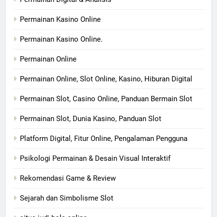
Permainan Kasino Online
Permainan Kasino Online.
Permainan Online
Permainan Online, Slot Online, Kasino, Hiburan Digital
Permainan Slot, Casino Online, Panduan Bermain Slot
Permainan Slot, Dunia Kasino, Panduan Slot
Platform Digital, Fitur Online, Pengalaman Pengguna
Psikologi Permainan & Desain Visual Interaktif
Rekomendasi Game & Review
Sejarah dan Simbolisme Slot