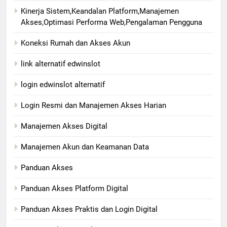
Kinerja Sistem,Keandalan Platform,Manajemen
Akses,Optimasi Performa Web,Pengalaman Pengguna
Koneksi Rumah dan Akses Akun
link alternatif edwinslot
login edwinslot alternatif
Login Resmi dan Manajemen Akses Harian
Manajemen Akses Digital
Manajemen Akun dan Keamanan Data
Panduan Akses
Panduan Akses Platform Digital
Panduan Akses Praktis dan Login Digital