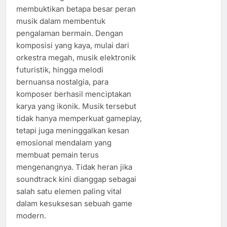
membuktikan betapa besar peran
musik dalam membentuk
pengalaman bermain. Dengan
komposisi yang kaya, mulai dari
orkestra megah, musik elektronik
futuristik, hingga melodi
bernuansa nostalgia, para
komposer berhasil menciptakan
karya yang ikonik. Musik tersebut
tidak hanya memperkuat gameplay,
tetapi juga meninggalkan kesan
emosional mendalam yang
membuat pemain terus
mengenangnya. Tidak heran jika
soundtrack kini dianggap sebagai
salah satu elemen paling vital
dalam kesuksesan sebuah game
modern.