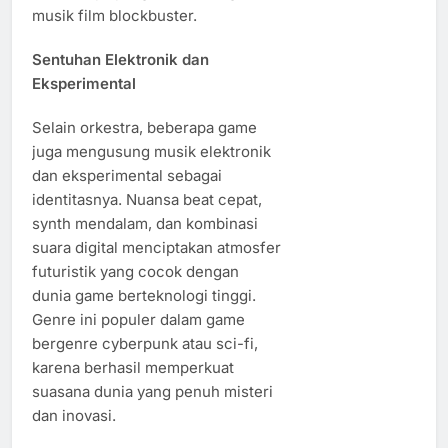
musik film blockbuster.
Sentuhan Elektronik dan
Eksperimental
Selain orkestra, beberapa game
juga mengusung musik elektronik
dan eksperimental sebagai
identitasnya. Nuansa beat cepat,
synth mendalam, dan kombinasi
suara digital menciptakan atmosfer
futuristik yang cocok dengan
dunia game berteknologi tinggi.
Genre ini populer dalam game
bergenre cyberpunk atau sci-fi,
karena berhasil memperkuat
suasana dunia yang penuh misteri
dan inovasi.