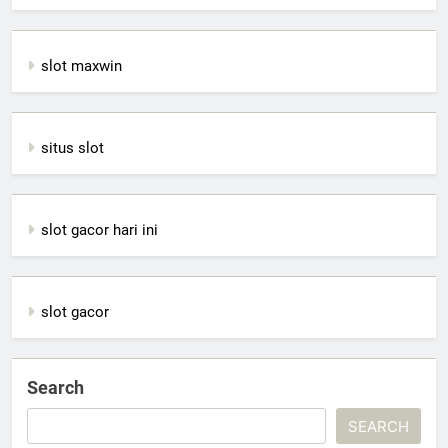
slot maxwin
situs slot
slot gacor hari ini
slot gacor
Search
SEARCH