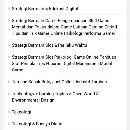
Strategi Bermain & Edukasi Digital
Strategi Bermain Game Pengembangan Skill Gamer
Mental dan Fokus dalam Game Latihan Gaming Efektif
Tips dan Trik Game Online Psikologi Performa Gamer
Strategi Bermain Slot & Perilaku Waktu
Strategi Bermain Slot Psikologi Game Online Panduan
Slot Pemula Tips Hiburan Digital Manajemen Modal
Game
Taruhan Sepak Bola, Judi Online, Industri Taruhan
Technology > Gaming Topics > Open-World &
Environmental Design
Teknologi
Teknologi & Budaya Digital