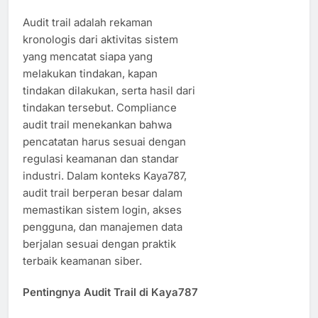
Audit trail adalah rekaman
kronologis dari aktivitas sistem
yang mencatat siapa yang
melakukan tindakan, kapan
tindakan dilakukan, serta hasil dari
tindakan tersebut. Compliance
audit trail menekankan bahwa
pencatatan harus sesuai dengan
regulasi keamanan dan standar
industri. Dalam konteks Kaya787,
audit trail berperan besar dalam
memastikan sistem login, akses
pengguna, dan manajemen data
berjalan sesuai dengan praktik
terbaik keamanan siber.
Pentingnya Audit Trail di Kaya787