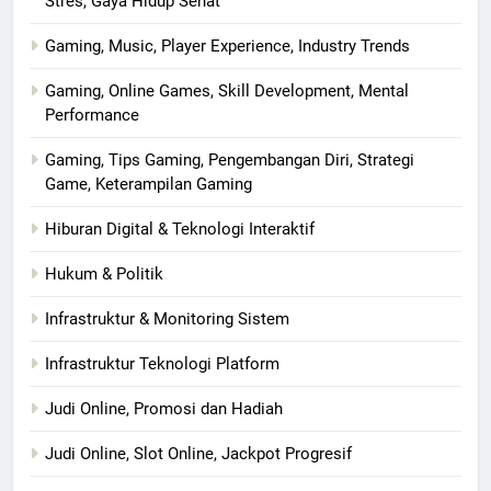
Stres, Gaya Hidup Sehat
Gaming, Music, Player Experience, Industry Trends
Gaming, Online Games, Skill Development, Mental
Performance
Gaming, Tips Gaming, Pengembangan Diri, Strategi
Game, Keterampilan Gaming
Hiburan Digital & Teknologi Interaktif
Hukum & Politik
Infrastruktur & Monitoring Sistem
Infrastruktur Teknologi Platform
Judi Online, Promosi dan Hadiah
Judi Online, Slot Online, Jackpot Progresif