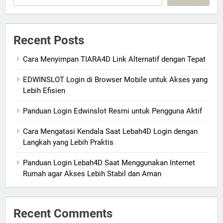
Recent Posts
Cara Menyimpan TIARA4D Link Alternatif dengan Tepat
EDWINSLOT Login di Browser Mobile untuk Akses yang
Lebih Efisien
Panduan Login Edwinslot Resmi untuk Pengguna Aktif
Cara Mengatasi Kendala Saat Lebah4D Login dengan
Langkah yang Lebih Praktis
Panduan Login Lebah4D Saat Menggunakan Internet
Rumah agar Akses Lebih Stabil dan Aman
Recent Comments