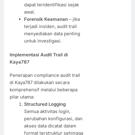
dapat teridentifikasi sejak
awal.
Forensik Keamanan
– jika
terjadi insiden, audit trail
menyediakan data penting
untuk investigasi.
Implementasi Audit Trail di
Kaya787
Penerapan compliance audit trail
di Kaya787 dilakukan secara
komprehensif melalui beberapa
pilar utama:
Structured Logging
Semua aktivitas login,
perubahan konfigurasi, dan
akses data dicatat dalam
format terstruktur sehingga