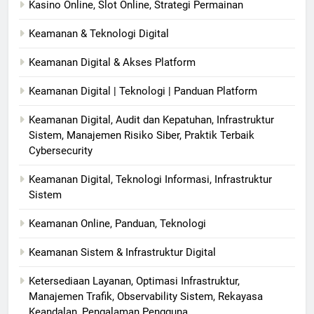
Kasino Online, Slot Online, Strategi Permainan
Keamanan & Teknologi Digital
Keamanan Digital & Akses Platform
Keamanan Digital | Teknologi | Panduan Platform
Keamanan Digital, Audit dan Kepatuhan, Infrastruktur
Sistem, Manajemen Risiko Siber, Praktik Terbaik
Cybersecurity
Keamanan Digital, Teknologi Informasi, Infrastruktur
Sistem
Keamanan Online, Panduan, Teknologi
Keamanan Sistem & Infrastruktur Digital
Ketersediaan Layanan, Optimasi Infrastruktur,
Manajemen Trafik, Observability Sistem, Rekayasa
Keandalan, Pengalaman Pengguna