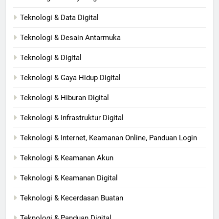
Teknologi & Data Digital
Teknologi & Desain Antarmuka
Teknologi & Digital
Teknologi & Gaya Hidup Digital
Teknologi & Hiburan Digital
Teknologi & Infrastruktur Digital
Teknologi & Internet, Keamanan Online, Panduan Login
Teknologi & Keamanan Akun
Teknologi & Keamanan Digital
Teknologi & Kecerdasan Buatan
Teknologi & Panduan Digital