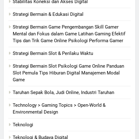
Stabilitas Koneksi dan Akses Digital
Strategi Bermain & Edukasi Digital
Strategi Bermain Game Pengembangan Skill Gamer
Mental dan Fokus dalam Game Latihan Gaming Efektif
Tips dan Trik Game Online Psikologi Performa Gamer
Strategi Bermain Slot & Perilaku Waktu
Strategi Bermain Slot Psikologi Game Online Panduan
Slot Pemula Tips Hiburan Digital Manajemen Modal
Game
Taruhan Sepak Bola, Judi Online, Industri Taruhan
Technology > Gaming Topics > Open-World &
Environmental Design
Teknologi
Teknologi & Budaya Digital