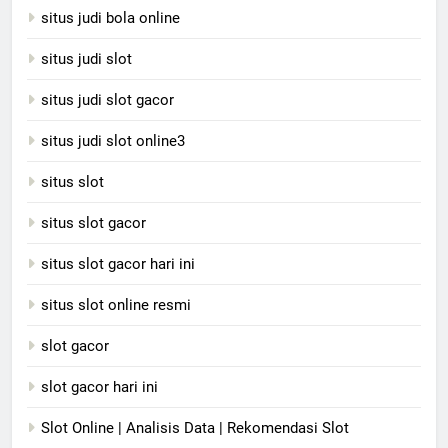
situs judi bola online
situs judi slot
situs judi slot gacor
situs judi slot online3
situs slot
situs slot gacor
situs slot gacor hari ini
situs slot online resmi
slot gacor
slot gacor hari ini
Slot Online | Analisis Data | Rekomendasi Slot