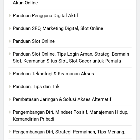
Akun Online
Panduan Pengguna Digital Aktif
Panduan SEO, Marketing Digital, Slot Online
Panduan Slot Online
Panduan Slot Online, Tips Login Aman, Strategi Bermain
Slot, Keamanan Situs Slot, Slot Gacor untuk Pemula
Panduan Teknologi & Keamanan Akses
Panduan, Tips dan Trik
Pembatasan Jaringan & Solusi Akses Alternatif
Pengembangan Diri, Mindset Positif, Manajemen Hidup,
Kemandirian Pribadi
Pengembangan Diri, Strategi Permainan, Tips Menang.